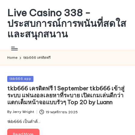
Live Casino 338 -
ประสบการณ์การพนันที่สดใส
และสนุกสนาน
Home
tkb666 เครดิตฟรี
Posted
tkb666.app
in
tkb666 เครดิตฟรี 1 September tkb666 เข้าสู่
ระบบ แฟนงอลเลยหาที่ระบาย เปิดเกมเล่นดีกว่า
แตกเต็มหน้าจอแบบรัวๆ Top 20 by Luann
By
Jerry Wright
19 พฤศจิกายน 2025
Posted
by
tkb666 เป็นคำค้…
Read More