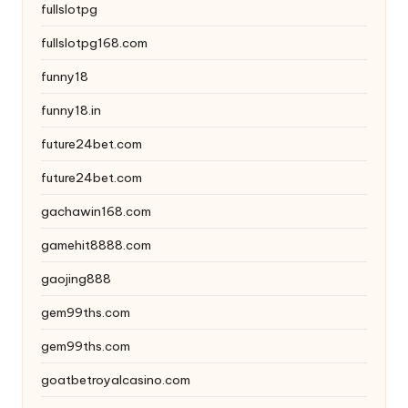
fullslotpg
fullslotpg168.com
funny18
funny18.in
future24bet.com
future24bet.com
gachawin168.com
gamehit8888.com
gaojing888
gem99ths.com
gem99ths.com
goatbetroyalcasino.com