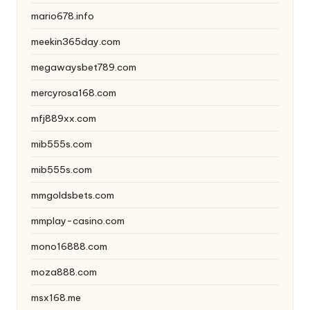
mario678.info
meekin365day.com
megawaysbet789.com
mercyrosa168.com
mfj889xx.com
mib555s.com
mib555s.com
mmgoldsbets.com
mmplay-casino.com
mono16888.com
moza888.com
msx168.me