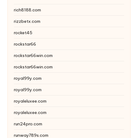
rich8188.com
rizzbetx.com
rocket45
rockstar66
rockstar66win.com
rockstar66win.com
royal99y.com
royal99y.com
royaleluxee.com
royaleluxee.com
run24pro.com
runway789s.com