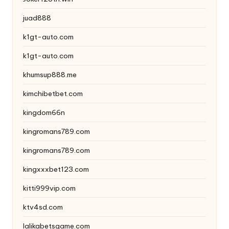
juad888
k1gt-auto.com
k1gt-auto.com
khumsup888.me
kimchibetbet.com
kingdom66n
kingromans789.com
kingromans789.com
kingxxxbet123.com
kitti999vip.com
ktv4sd.com
lalikabetsgame.com