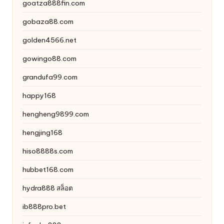
goatza888fin.com
gobaza88.com
golden4566.net
gowingo88.com
grandufa99.com
happy168
hengheng9899.com
hengjing168
hiso8888s.com
hubbet168.com
hydra888 สล็อต
ib888pro.bet