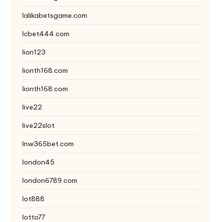
lalikabetsgame.com
lcbet444.com
lion123
lionth168.com
lionth168.com
live22
live22slot
lnw365bet.com
london45
london6789.com
lot888
lotto77