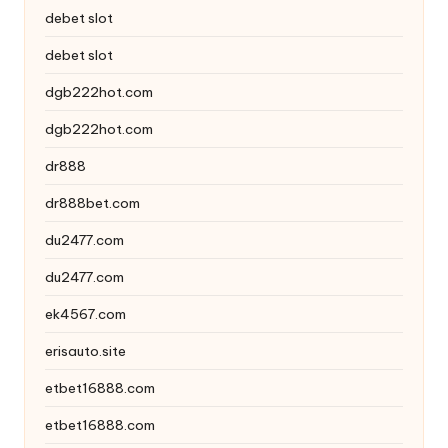
debet slot
debet slot
dgb222hot.com
dgb222hot.com
dr888
dr888bet.com
du2477.com
du2477.com
ek4567.com
erisauto.site
etbet16888.com
etbet16888.com