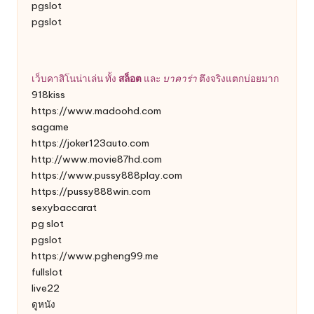
pgslot
pgslot
เว็บคาสิโนน่าเล่น ทั้ง
สล็อต
และ
บาคาร่า
ตึงจริงแตกบ่อยมาก
918kiss
https://www.madoohd.com
sagame
https://joker123auto.com
http://www.movie87hd.com
https://www.pussy888play.com
https://pussy888win.com
sexybaccarat
pg slot
pgslot
https://www.pgheng99.me
fullslot
live22
ดูหนัง