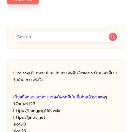
การบรรลุเป้าหมายมักมากับการตัดสินใจของเราในเวลาที่เรา
รับมันอย่างจริงใจ
เว็บสล็อตและบาคาร่าของโครตดีเว็บนี้เล่นแล้วรวยจัดๆ
โจ๊กเกอร์123
https://hengjing168.wiki
https://jin55.net
slot99
slot66