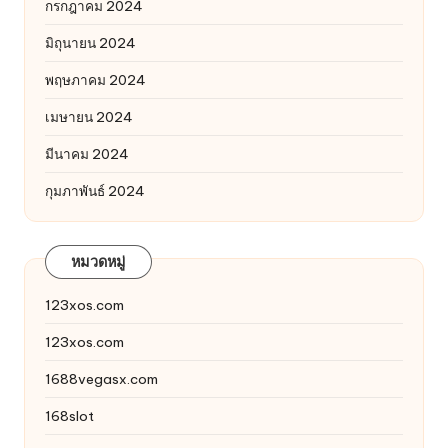
กรกฎาคม 2024
มิถุนายน 2024
พฤษภาคม 2024
เมษายน 2024
มีนาคม 2024
กุมภาพันธ์ 2024
หมวดหมู่
123xos.com
123xos.com
1688vegasx.com
168slot