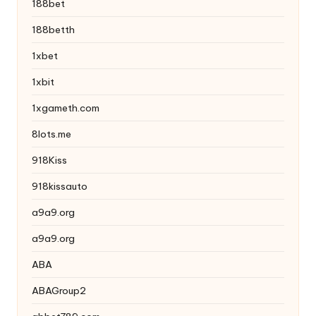
188bet
188betth
1xbet
1xbit
1xgameth.com
8lots.me
918Kiss
918kissauto
a9a9.org
a9a9.org
ABA
ABAGroup2