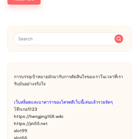
การบรรลุเป้าหมายมักมากับการตัดสินใจของเราในเวลาที่เรา
รับมันอย่างจริงใจ
เว็บสล็อตและบาคาร่าของโครตดีเว็บนี้เล่นแล้วรวยจัดๆ
โจ๊กเกอร์123
https://hengjing168.wiki
https://jin55.net
slot99
slot66