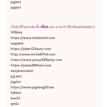
pgslot
pgslot
เว็บคาสิโนน่าเล่น ทั้ง
สล็อต
และ
บาคาร่า
ตึงจริงแตกบ่อยมาก
918kiss
https://www.madoohd.com
sagame
https://joker123auto.com
http://www.movie87hd.com
https://www.pussy888play.com
https://pussy888win.com
sexybaccarat
pg slot
pgslot
https://www.pgheng99.me
fullslot
live22
ดูหนัง