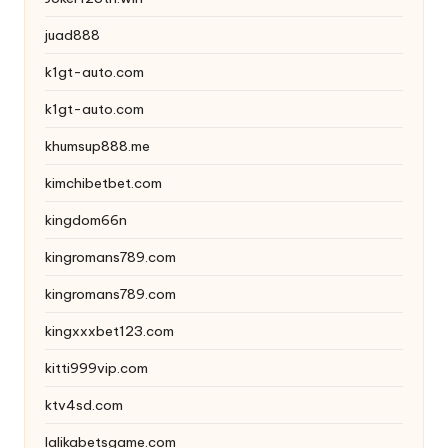
juad888
k1gt-auto.com
k1gt-auto.com
khumsup888.me
kimchibetbet.com
kingdom66n
kingromans789.com
kingromans789.com
kingxxxbet123.com
kitti999vip.com
ktv4sd.com
lalikabetsgame.com