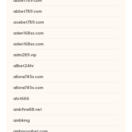
abbet789.com
abbet789.com
acebet789.com
aden168ss.com
aden168ss.com
adm289.vip
allbet24hr
allone745s.com
allone745s.com
alot666
ambfine88.net
ambking
ambnovabet.com