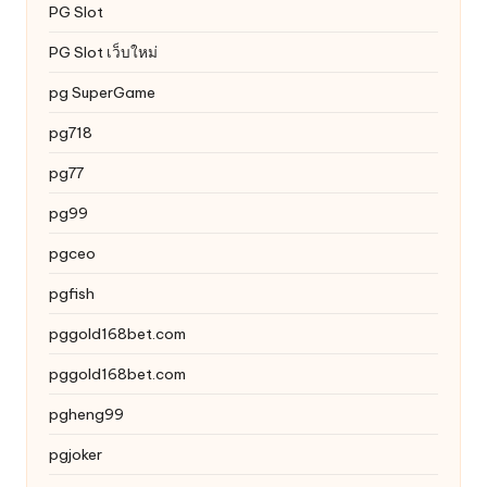
PG Slot
PG Slot เว็บใหม่
pg SuperGame
pg718
pg77
pg99
pgceo
pgfish
pggold168bet.com
pggold168bet.com
pgheng99
pgjoker