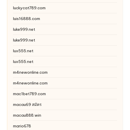
luckycat789.com
luis16888.com
luke999.net
luke999.net
lux555.net
lux555.net
m4newonline.com
m4newonline.com
mac1bet789.com
macau69 สมัคร
macau888.win
mario678