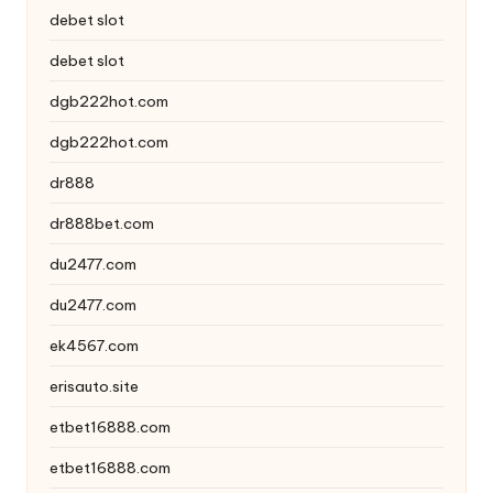
debet slot
debet slot
dgb222hot.com
dgb222hot.com
dr888
dr888bet.com
du2477.com
du2477.com
ek4567.com
erisauto.site
etbet16888.com
etbet16888.com