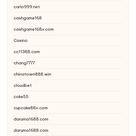
carlo999.net
cashgame168
cashgame168x.com
Casino
cc11388.com
chang7777
chinatown888.win
cloudbet
coke55
cupcake88x.com
daruma1688.com
daruma1688.com