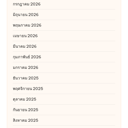
กรกฎาคม 2026
มิถุนายน 2026
พฤษภาคม 2026
เมษายน 2026
มีนาคม 2026
กุมภาพันธ์ 2026
มกราคม 2026
ธันวาคม 2025
พฤศจิกายน 2025
ตุลาคม 2025
กันยายน 2025
สิงหาคม 2025