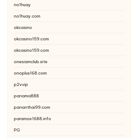
no1huay
no1huay.com
okcasino
okcasino159.com
okcasino159.com
onesiamclub.site
onoplus168.com
p2vvip
panama888
pananthai99.com
paramax1688.info
PG