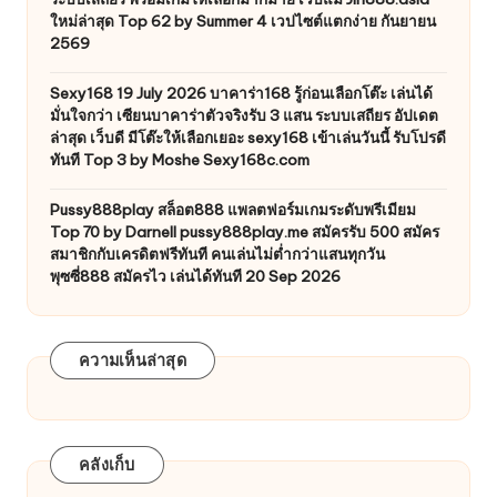
ใหม่ล่าสุด Top 62 by Summer 4 เวปไซต์แตกง่าย กันยายน
2569
Sexy168 19 July 2026 บาคาร่า168 รู้ก่อนเลือกโต๊ะ เล่นได้
มั่นใจกว่า เซียนบาคาร่าตัวจริงรับ 3 แสน ระบบเสถียร อัปเดต
ล่าสุด เว็บดี มีโต๊ะให้เลือกเยอะ sexy168 เข้าเล่นวันนี้ รับโปรดี
ทันที Top 3 by Moshe Sexy168c.com
Pussy888play สล็อต888 แพลตฟอร์มเกมระดับพรีเมียม
Top 70 by Darnell pussy888play.me สมัครรับ 500 สมัคร
สมาชิกกับเครดิตฟรีทันที คนเล่นไม่ต่ำกว่าแสนทุกวัน
พุซซี่888 สมัครไว เล่นได้ทันที 20 Sep 2026
ความเห็นล่าสุด
คลังเก็บ