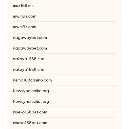
msx168.me
mwin9s.com
mwin9s.com
nagawaybet.com
nagawaybet.com
nakoya1688.site
nakoya1688.site
nemo168casino.com
Newsyndicalist.org
Newsyndicalist.org
niseko168bet.com
niseko168bet.com