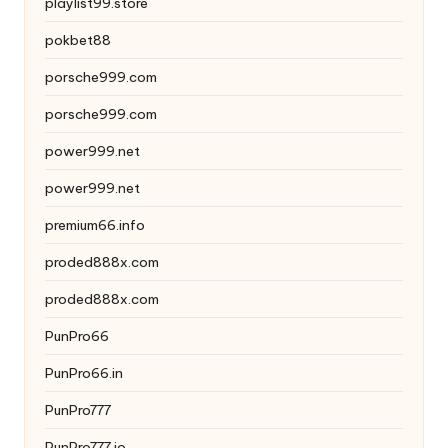
playlist99.store
pokbet88
porsche999.com
porsche999.com
power999.net
power999.net
premium66.info
proded888x.com
proded888x.com
PunPro66
PunPro66.in
PunPro777
PunPro777.io