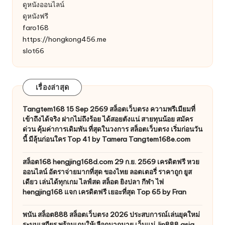
ดูหนังออนไลน์
ดูหนังฟรี
faro168
https://hongkong456.me
slot66
เรื่องล่าสุด
Tangtem168 15 Sep 2569 สล็อตเว็บตรง ความพรีเมียมที่
เข้าถึงได้จริง ฝากไม่ถึงร้อย ได้สอยตังแน่ สายทุนน้อย สมัคร
ด่วน คุ้มค่าการเดิมพัน ที่สุดในวงการ สล็อตเว็บตรง เริ่มก่อนวัน
นี้ มีลุ้นก่อนใคร Top 41 by Tamera Tangtem168e.com
สล็อต168 hengjing168d.com 29 ก.ย. 2569 เครดิตฟรี หวย
ออนไลน์ อัตราจ่ายมากที่สุด ของไทย ลอตเตอรี่ ราคาถูก ยูส
เดียว เล่นได้ทุกเกม ไลฟ์สด สล็อต ยิงปลา กีฬา ไพ่
hengjing168 แจก เครดิตฟรี เยอะที่สุด Top 65 by Fran
พนัน สล็อต888 สล็อตเว็บตรง 2026 ประสบการณ์เล่นยุคใหม่
ระบบเสถียร พร้อมเกมให้เลือกมากมาย เว็บแม่ Jin888.asia