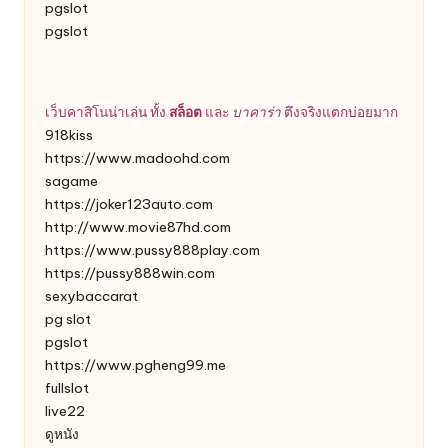
pgslot
pgslot
เว็บคาสิโนน่าเล่น ทั้ง
สล็อต
และ
บาคาร่า
ตึงจริงแตกบ่อยมาก
918kiss
https://www.madoohd.com
sagame
https://joker123auto.com
http://www.movie87hd.com
https://www.pussy888play.com
https://pussy888win.com
sexybaccarat
pg slot
pgslot
https://www.pgheng99.me
fullslot
live22
ดูหนัง