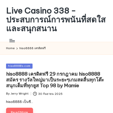
Live Casino 338 -
ประสบการณ์การพนันที่สดใส
และสนุกสนาน
Home
hiso8888 เครดิตฟรี
Posted
hiso8888s.com
in
hiso8888 เครดิตฟรี 29 กรกฎาคม hiso8888
สมัคร รางวัลใหญ่มาเป็นระยะๆเกมสดลื่นทุกโต๊ะ
สนุกเต็มที่ทุกยูส Top 98 by Mamie
By
Jerry Wright
30 กันยายน 2025
Posted
by
hiso8888 เป็นชื…
Read More