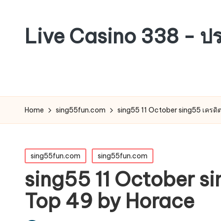
Live Casino 338 - ป
Home
sing55fun.com
sing55 11 October sing55 เครดิ
Posted
sing55fun.com
sing55fun.com
in
sing55 11 October si
Top 49 by Horace