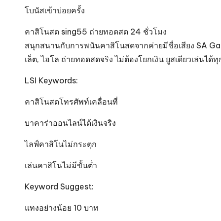
โบนัสเข้าบ่อยครั้ง
คาสิโนสด sing55 ถ่ายทอดสด 24 ชั่วโมง
สนุกสนานกับการพนันคาสิโนสดจากค่ายมีชื่อเสียง SA G
เล็ต, ไฮโล ถ่ายทอดสดจริง ไม่ต้องโยกเงิน ยูสเดียวเล่นได้ทุ
LSI Keywords:
คาสิโนสดโทรศัพท์เคลื่อนที่
บาคาร่าออนไลน์ได้เงินจริง
ไลฟ์คาสิโนไม่กระตุก
เล่นคาสิโนไม่มีขั้นต่ำ
Keyword Suggest:
แทงอย่างน้อย 10 บาท