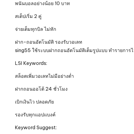
พนันบอลอย่างน้อย 10 บาท
สเต็ปเริ่ม 2 คู่
จ่ายเต็มทุกบิล ไม่หัก
ฝาก-ถอนอัตโนมัติ รองรับวอเลท
sing55 ใช้ระบบฝากถอนอัตโนมัติเต็มรูปแบบ ทำรายการไวใ
LSI Keywords:
สล็อตเพิ่มวอเลทไม่มีอย่างต่ำ
ฝากถอนออโต้ 24 ชั่วโมง
เบิกเงินไว ปลอดภัย
รองรับทุกแอปแบงค์
Keyword Suggest: