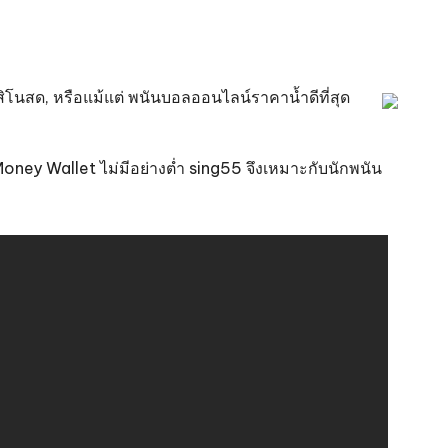
ิโนสด, หรือแม้แต่ พนันบอลออนไลน์ราคาน้ำดีที่สุด
eMoney Wallet ไม่มีอย่างต่ำ sing55 จึงเหมาะกับนักพนัน