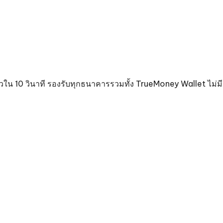
น 10 วินาที รองรับทุกธนาคารรวมทั้ง TrueMoney Wallet ไม่มีอย