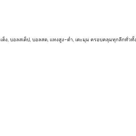
, บอลสเต็ป, บอลสด, แทงสูง-ต่ำ, เตะมุม ครอบคลุมทุกลีกทั่วทั้งโลก