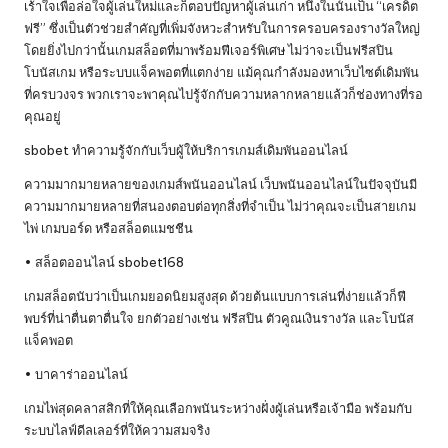
เร้าใจเพื่อล่อใจผู้เล่นใหม่และก็ตอบปัญหาผู้เล่นเก่า หนึ่งในนั้นเป็น “เครดิต
ฟรี” ซึ่งเป็นตัวช่วยสำคัญที่เพิ่มจังหวะสำหรับในการครอบครองรางวัลใหญ่
โดยยิ่งไปกว่านั้นเกมสล็อตที่มาพร้อมฟีเจอร์พิเศษ ไม่ว่าจะเป็นฟรีสปิน
โบนัสเกม หรือระบบแจ็คพอตที่แตกง่าย แม้คุณกำลังมองหาเว็บไซต์เดิมพัน
ที่ครบวงจร พวกเราจะพาคุณไปรู้จักกับความหลากหลายแล้วก็ช่องทางที่รอ
คุณอยู่
sbobet ทำความรู้จักกับเว็บผู้ให้บริการเกมส์เดิมพันออนไลน์
ความมากมายหลายของเกมส์พนันออนไลน์ เว็บพนันออนไลน์ในปัจจุบันมี
ความมากมายหลายที่สนองตอบต่อทุกสิ่งที่จำเป็น ไม่ว่าคุณจะเป็นสายเกม
ไพ่ เกมบอร์ด หรือสล็อตแมชชีน
• สล็อตออนไลน์ sbobet168
เกมสล็อตนับว่าเป็นเกมยอดนิยมสูงสุด ด้วยต้นแบบการเล่นที่ง่ายแล้วก็ฟี
พบร์ที่น่าตื่นตาตื่นใจ ยกตัวอย่างเช่น ฟรีสปิน ตัวคูณเงินรางวัล และโบนัส
แจ็คพอต
• บาคาร่าออนไลน์
เกมไพ่สุดคลาสสิกที่ให้คุณเลือกพนันระหว่างฝั่งผู้เล่นหรือเจ้ามือ พร้อมกับ
ระบบไลฟ์ดีลเลอร์ที่ให้ความสมจริง