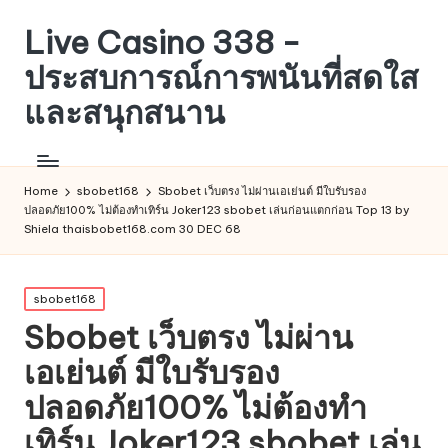
Live Casino 338 -
ประสบการณ์การพนันที่สดใส
และสนุกสนาน
Home
sbobet168
Sbobet เว็บตรง ไม่ผ่านเอเย่นต์ มีใบรับรอง
ปลอดภัย100% ไม่ต้องทำเทิร์น Joker123 sbobet เล่นก่อนแตกก่อน Top 13 by
Shiela thaisbobet168.com 30 DEC 68
Posted
sbobet168
in
Sbobet เว็บตรง ไม่ผ่าน
เอเย่นต์ มีใบรับรอง
ปลอดภัย100% ไม่ต้องทำ
เทิร์น Joker123 sbobet เล่น