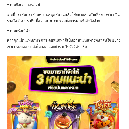
• เกมยิงปลาออนไลน์
เกมที่ประสมประสานความสนุกสนานแล้วก็จังหวะสำหรับเพื่อการชนะเงิน
รางวัล ด้วยกราฟิกที่สวยสดงดงามรวมทั้งการเล่นที่เข้าใจง่าย
• เกมพนันกีฬา
หากคุณเป็นแฟนกีฬา การเดิมพันกีฬาก็เป็นอีกหนึ่งหนทางที่น่าสนใจ อย่าง
เช่น แทงบอล บาสเก็ตบอล และยังรวมไปถึงอีสปอร์ต