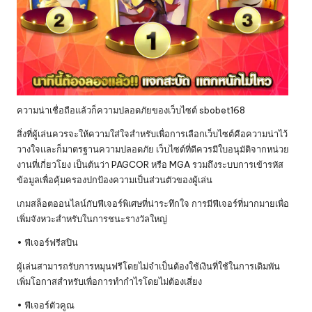
ความน่าเชื่อถือแล้วก็ความปลอดภัยของเว็บไซต์ sbobet168
สิ่งที่ผู้เล่นควรจะให้ความใส่ใจสำหรับเพื่อการเลือกเว็บไซต์คือความน่าไว้
วางใจและก็มาตรฐานความปลอดภัย เว็บไซต์ที่ดีควรมีใบอนุมัติจากหน่วย
งานที่เกี่ยวโยง เป็นต้นว่า PAGCOR หรือ MGA รวมถึงระบบการเข้ารหัส
ข้อมูลเพื่อคุ้มครองปกป้องความเป็นส่วนตัวของผู้เล่น
เกมสล็อตออนไลน์กับฟีเจอร์พิเศษที่น่าระทึกใจ การมีฟีเจอร์ที่มากมายเพื่อ
เพิ่มจังหวะสำหรับในการชนะรางวัลใหญ่
• ฟีเจอร์ฟรีสปิน
ผู้เล่นสามารถรับการหมุนฟรีโดยไม่จำเป็นต้องใช้เงินที่ใช้ในการเดิมพัน
เพิ่มโอกาสสำหรับเพื่อการทำกำไรโดยไม่ต้องเสี่ยง
• ฟีเจอร์ตัวคูณ