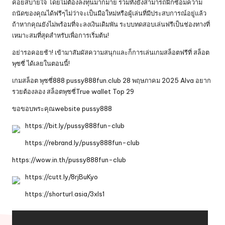
ค่อยสบายใจ โดยไม่ต้องลงทุนมากมาย รวมทั้งยังสามารถฝึกซ้อมความ
ถนัดของคุณได้ฟรีๆไม่ว่าจะเป็นมือใหม่หรือผู้เล่นที่มีประสบการณ์อยู่แล้ว
ถ้าหากคุณยังไม่พร้อมที่จะลงเงินเดิมพัน ระบบทดสอบเล่นฟรีเป็นช่องทางที่
เหมาะสมที่สุดสำหรับเพื่อการเริ่มต้น!
อย่ารอคอยช้า! เข้ามาสัมผัสความสนุกและก็การเล่นเกมสล็อตฟรีที่ สล็อต
พุซซี่ ได้เลยในตอนนี้!
เกมสล็อต พุซซี่888 pussy888fun.club 28 พฤษภาคม 2025 Alva อยาก
รวยต้องลอง สล็อตพุซซี่True wallet Top 29
ขอขอบพระคุณwebsite
pussy888
https://bit.ly/pussy888fun-club
https://rebrand.ly/pussy888fun-club
https://wow.in.th/pussy888fun-club
https://cutt.ly/8rjBuKyo
https://shorturl.asia/3xIs1