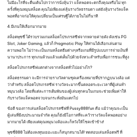
ไม่มีอะไรที่จะตื่นเต้นไปกว่าการนั่งลุ้นว่า แจ็คพอตจะตกถึงคุณหรือไม่ ทุก
ครั้งที่คุณหมุนสล็อต คุณไม่เพียงแค่ลุ้นรางวัลธรรมดา แต่ยังลุ้นรางวัลแจ็ค
พอตที่อาจก่อให้คุณเปลี่ยนเป็นเศรษฐีได้ภายในไม่กี่นาที
4.มีเกมให้เลือกมากมาย
สล็อตพุซซี่
ได้รวบรวมเกมสล็อตโปรเกรสซีฟจากหลายค่ายดัง ดังเช่น PG
Slot, Joker Gaming, แล้วก็ Pragmatic Play ให้ท่านได้เลือกเล่นตาม
ความพอใจ ไม่ว่าจะเป็นเกมสล็อตธีมต่างๆหรือเกมที่มีรูปแบบการจ่ายเงินที่
นานาประการ ทุกเกมล้วนแล้วแต่เต็มไปด้วยจังหวะสำหรับเพื่อการชนะที่สูง
สล็อตโปรเกรสซีฟแตกต่างจากสล็อตทั่วไปอย่างไร?
สล็อตธรรมดา จะมีการจ่ายรางวัลตามชุดเครื่องหมายที่ปรากฏบนวงล้อ แต่
ว่าสำหรับ สล็อตโปรเกรสซีฟ รางวัลจะมากขึ้นตลอดระยะเวลาที่ผู้เล่นทำ
หมุนวงล้อ โดยที่แต่ละการเดิมพันของผู้เล่นทุกคนในเกมจะช่วยเพิ่มค่าให้
กับรางวัลแจ็คพอตจวบจนกระทั่งมันแตกไป
ข้อดี ของการเล่นสล็อตโปรเกรสซีฟที่ Pussy888fun คือ แม้ว่าคุณจะเป็น
ผู้เล่นที่มีงบประมาณจำกัด คุณก็ยังมีโอกาสที่จะคว้ารางวัลแจ็คพอตอย่าง
มากมายได้ เพียงแต่คุณหมุนวงล้อและก็หวังให้โชคเข้าข้าง!
พุซซี่888 ไม่ต้องลงทุนเยอะแยะก็สนุกสนานได้! ทดสอบเล่นสล็อตฟรี ที่