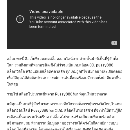
สล็อตพุซซี่ คือเว็บที่รวมเกมสล็อตออนไลน์จากค่ายชั้นนำที่เป็นที่รู้จักทั้ง
โลก รวมถึงเกมที่หลายชนิด ซึ่งไม่ว่าจะเป็นเกมสล็อต 3D,
pussy888
สล็อตวิดีโอ หรือแม้แต่สล็อตคลาสสิก ทุกเกมถูกดีไซน์มาอย่างละเอียดลออ
เพื่อให้คุณได้สัมผัสประสบการณ์การเล่นที่สมจริงสมจังรวมทั้งน่าตื่นตาตื่น
ใจที่สุด
รวยไว! สล็อตโปรเกรสซีฟจาก Pussy888fun ที่คุณไม่ควรพลาด
แม้คุณเป็นคนที่รู้สึกชื่นชอบความระทึกใจรวมทั้งการลุ้นรางวัลใหญ่ในเกม
สล็อตออนไลน์ Pussy888fun มีเกม สล็อตโปรเกรสซีฟ ที่จะทำให้ท่านรู้สึก
เหมือนเป็นคนรวยในพริบตา! สล็อตโปรเกรสซีฟเป็นเกมที่มาพร้อมด้วย
แจ็คพอตสะสม ที่สามารถเพิ่มมูลค่าของรางวัลได้ครั้งใดก็ตามมีการหมุน
สล็อต โดยที่รางวัลแจ็คพอตจะสะสมไปเรื่อยๆจนถึงมีผู้โชคดีคนหนึ่ง