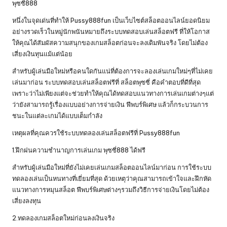
พุซซี่888
หนึ่งในจุดเด่นที่ทำให้ Pussy888fun เป็นเว็บไซต์สล็อตออนไลน์ยอดนิยม
อย่างรวดเร็วในหมู่นักพนันหมายถึงระบบทดสอบเล่นสล็อตฟรี ที่ให้โอกาส
ให้คุณได้สัมผัสความสนุกของเกมสล็อตก่อนจะลงเดิมพันจริง โดยไม่ต้อง
เสี่ยงเงินทุนแม้แต่น้อย
สำหรับผู้เล่นมือใหม่หรือคนใดกันแน่ที่ต้องการจะลองเล่นเกมใหม่ๆที่ไม่เคย
เล่นมาก่อน ระบบทดสอบเล่นสล็อตฟรีที่ สล็อตพุซซี่ คือคำตอบที่ดีที่สุด
เพราะว่าไม่เพียงแต่จะช่วยทำให้คุณได้ทดสอบแนวทางการเล่นเกมต่างๆแต่
ว่ายังสามารถรู้เรื่องแบบอย่างการจ่ายเงิน ฟีพบร์พิเศษ แล้วก็กระบวนการ
ชนะในแต่ละเกมได้แบบเต็มกำลัง
เหตุผลที่คุณควรใช้ระบบทดลองเล่นสล็อตฟรีที่ Pussy888fun
1.ฝึกฝนความชำนาญการเล่นเกม พุซซี่888 ได้ฟรี
สำหรับผู้เล่นมือใหม่ที่ยังไม่เคยเล่นเกมสล็อตออนไลน์มาก่อน การใช้ระบบ
ทดลองเล่นเป็นหนทางที่เยี่ยมที่สุด ด้วยเหตุว่าคุณสามารถเข้าใจและฝึกหัด
แนวทางการหมุนสล็อต ฟีพบร์พิเศษต่างๆรวมถึงวิธีการจ่ายเงินโดยไม่ต้อง
เสี่ยงลงทุน
2.ทดลองเกมสล็อตใหม่ก่อนลงเงินจริง