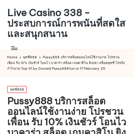
Live Casino 338 -
ประสบการณ์การพนันที่สดใส
และสนุกสนาน
Home
พุซซี่888
Pussy888 บริการสล็อตออนไลน์ใช้งานง่าย โปรชวน
เพื่อน รับ 10% เงินชัวร์ โอนไว บาคาร่า สล็อต เกมคาสิโน ยิงปลา สล็อตพุซซี่ โปรปัง
กำไรงาม Top 91 by Donald Pussy888fun.io 17 February 25
Posted
พุซซี่888
in
Pussy888 บริการสล็อต
ออนไลน์ใช้งานง่าย โปรชวน
เพื่อน รับ 10% เงินชัวร์ โอนไว
บาคาร่า สล็อต เกมคาสิโน ยิง