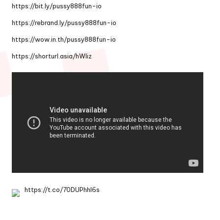
https://bit.ly/pussy888fun-io
https://rebrand.ly/pussy888fun-io
https://wow.in.th/pussy888fun-io
https://shorturl.asia/hWIiz
https://t.co/70DUPhhI6s