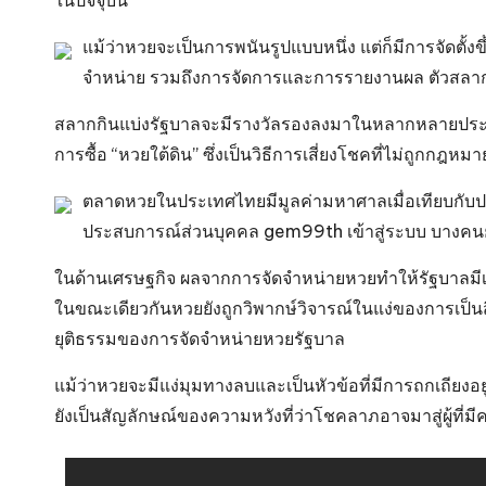
แม้ว่าหวยจะเป็นการพนันรูปแบบหนึ่ง แต่ก็มีการจัดตั
จำหน่าย รวมถึงการจัดการและการรายงานผล ตัวสลากจะมีร
สลากกินแบ่งรัฐบาลจะมีรางวัลรองลงมาในหลากหลายประเภท เ
การซื้อ “หวยใต้ดิน” ซึ่งเป็นวิธีการเสี่ยงโชคที่ไม่ถูกกฎ
ตลาดหวยในประเทศไทยมีมูลค่ามหาศาลเมื่อเทียบกับประ
ประสบการณ์ส่วนบุคคล
gem99th เข้าสู่ระบบ
บางคนยั
ในด้านเศรษฐกิจ ผลจากการจัดจำหน่ายหวยทำให้รัฐบาลมี
ในขณะเดียวกันหวยยังถูกวิพากษ์วิจารณ์ในแง่ของการเป็นสิ
ยุติธรรมของการจัดจำหน่ายหวยรัฐบาล
แม้ว่าหวยจะมีแง่มุมทางลบและเป็นหัวข้อที่มีการถกเถียงอยู่
ยังเป็นสัญลักษณ์ของความหวังที่ว่าโชคลาภอาจมาสู่ผู้ที