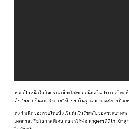
หวยเป็นหนึ่งในกิจกรรมเสี่ยงโชคยอดนิยมในประเทศไทยที่
คือ “สลากกินแบ่งรัฐบาล” ซึ่งออกในรูปแบบของสลากตัวเลขส
ต้นกำเนิดของหวยไทยนั้นเริ่มต้นในรัชสมัยของพระบาทสมเด็จ
เทศกาลหรือโอกาสพิเศษ ต่อมาได้พัฒนา
gem99th เข้าสู่
ในปัจจุบัน