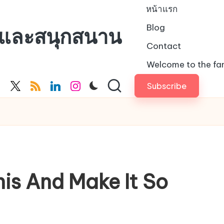
หน้าแรก
Blog
สและสนุกสนาน
Contact
Welcome to the fam
Subscribe
cebook.com
twitter.com
rss.com
linkedin.com
instagram.com
is And Make It So