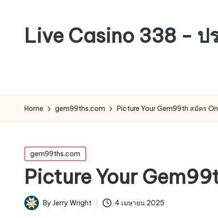
Live Casino 338 - ป
Home
gem99ths.com
Picture Your Gem99th สมัคร On 
Posted
gem99ths.com
in
Picture Your Gem99t
By
Jerry Wright
4 เมษายน 2025
Posted
by