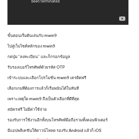
ขั้นตอนเริ่มต้นเล่นกับ mwin9
ไปสู่เว็บไซต์หลักของ mwin9
กดปุ่ม “ลงทะเบียน” และก็กรอกข้อมูล
รับรองเบอร์โทรศัพท์ด้วยรหัส OTP
เข้าระบบและเลือกโปรโมชั่น mwin9 เครดิตฟรี
เลือกเกมที่ต้องการแล้วก็เริ่มพนันได้ในทันที
เพราะเหตุใด mwin9 ถึงเป็นตัวเลือกที่ดีที่สุด
สมัครฟรี ไม่มีค่าใช้จ่าย
รองรับการใช้งานอีกทั้งบนโทรศัพท์มือถือรวมทั้งคอมพิวเตอร์
มีแอปพลิเคชันให้ดาวน์โหลด รองรับ Android แล้วก็ iOS