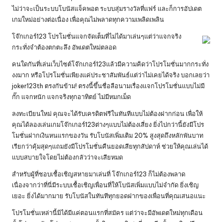
ไม่ว่าจะเป็นระบบโบนัสแจ็คพอต ระบบสุ่มรางวัลที่แฟร์ และก็การอัปเดต
เกมใหม่อย่างต่อเนื่อง เพื่อคุณไม่พลาดทุกความเพลิดเพลิน
โจ๊กเกอร์123 โปรโมชั่นแจกจัดเต็มที่ไม่ได้มาเล่นๆแต่ว่าแจกจริง
กระทั่งจำต้องตกตะลึง อัพเดตใหม่ตลอด
คนใดกันที่เล่นเว็บไซต์โจ๊กเกอร์123แล้วมีความคิดว่าโปรโมชั่นมากกระทั่ง
งงมาก หรือโปรโมชั่นเพียงแค่ประชาสัมพันธ์แต่ว่าไม่เคยได้จริง บอกเลยว่า
joker123th ตรงกันข้าม! ตรงนี้ขึ้นชื่อลือนามเรื่องแจกโปรโมชั่นแบบไม่มี
กั๊ก แจกหนัก แจกจริงทุกอาทิตย์ ไม่มีหมกเม็ด
ลงทะเบียนใหม่ คุณจะได้รับเครดิตฟรีในทันทีแบบไม่ต้องฝากก่อน เพื่อให้
คุณได้ลองเล่นเกมโจ๊กเกอร์123ต่างๆแบบไม่ต้องเสี่ยง ยิ่งไปกว่านี้ยังมีโปร
โมชั่นฝากเงินหนแรกของวัน รับโบนัสเพิ่มเติม 20% สูงสุดถึงหลักพันบาท
เรียกว่าคุ้มสุดๆแถมยังมีโปรโมชั่นคืนยอดเสียทุกสัปดาห์ ช่วยให้คุณเล่นได้
แบบสบายใจโดยไม่ต้องกลัวว่าจะเสียหมด
สำหรับผู้ที่ชอบเชื้อเชิญสหายมาเล่นที่ โจ๊กเกอร์123 ก็ไม่ต้องพลาด
เนื่องจากว่าที่นี่มีระบบเชื้อเชิญเพื่อนที่ให้โบนัสเพิ่มแบบไม่จำกัด ยิ่งเชิญ
เยอะ ยิ่งได้มากมาย รับโบนัสในทันทีทุกยอดฝากของเพื่อนที่คุณเสนอแนะ
โปรโมชั่นเหล่านี้มิได้มีแค่ตอนแรกที่สมัคร แต่ว่าจะมีอัพเดตใหม่ทุกเดือน