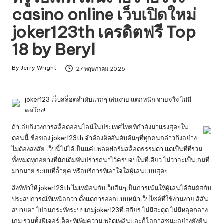
casino online เว็บเปิดใหม่
joker123th เครดิตฟรี Top
18 by Beryl
By
Jerry Wright
27 พฤษภาคม 2025
Posted
by
joker123 เว็บสล็อตลำดับแรกๆ เล่นง่าย แตกหนัก จ่ายจริง ไม่มี
คดโกง!
ถ้าเอ่ยถึงวงการสล็อตออนไลน์ในประเทศไทยที่กำลังมาแรงสุดๆใน
ตอนนี้ ชื่อของ joker123th จำต้องติดอันดับต้นๆที่ทุกคนกล่าวถึงอย่าง
ไม่ต้องสงสัย เว็บนี้ไม่ได้เป็นแค่แพลตฟอร์มสล็อตธรรมดา แต่เป็นที่ที่รวม
ทั้งหมดทุกอย่างที่นักเดิมพันปรารถนาไว้ครบจบในที่เดียว ไม่ว่าจะเป็นเกมที่
มากมาย ระบบที่ล้ำยุค หรือบริการที่เอาใจใส่ผู้เล่นแบบสุดๆ
สิ่งที่ทำให้ joker123th ไม่เหมือนกับเว็บอื่นๆเป็นการเน้นให้ผู้เล่นได้สัมผัสกับ
ประสบการณ์ที่เหนือกว่า ตั้งแต่การออกแบบหน้าเว็บไซต์ที่ใช้งานง่าย สีสัน
สบายตา ไปจนกระทั่งระบบเกมjoker123ที่เสถียร ไม่มีสะดุด ไม่มีหลุดกลาง
เกม รวมทั้งฟีเจอร์เด็ดๆที่เพิ่มความเพลิดเพลินและก็โอกาสชนะอย่างยั่งยืน