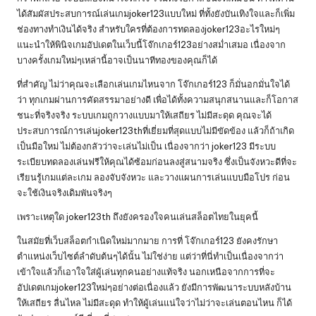
ได้สัมผัสประสบการณ์เล่นเกม
joker123
แบบใหม่ ที่ทั้งยังบันเทิงใจและก็เพิ่ม
ช่องทางทำเงินได้จริง สำหรับใครที่ต้องการทดลองjoker123อะไรใหม่ๆ
แนะนำให้พินิจเกมอัปเดตในเว็บนี้โจ๊กเกอร์123อย่างสม่ำเสมอ เนื่องจาก
บางครั้งเกมใหม่ๆเหล่านี้อาจเป็นนาทีทองของคุณก็ได้
ที่สำคัญ ไม่ว่าคุณจะเลือกเล่นเกมไหนจาก โจ๊กเกอร์123 ก็มั่นอกมั่นใจได้
ว่า ทุกเกมผ่านการคัดสรรมาอย่างดี เพื่อได้ทั้งความสนุกสนานและก็โอกาส
ชนะที่จริงจริง ระบบเกมถูกวางแบบมาให้เสถียร ไม่มีสะดุด คุณจะได้
ประสบการณ์การเล่นjoker123thที่เยี่ยมที่สุดแบบไม่มีขัดข้อง แล้วก็ถ้าเกิด
เป็นมือใหม่ ไม่ต้องกลัวว่าจะเล่นไม่เป็น เนื่องจากว่า joker123 มีระบบ
ระเบียบทดลองเล่นฟรีให้คุณได้ซ้อมก่อนลงสู่สนามจริง ซึ่งเป็นจังหวะดีที่จะ
เรียนรู้เกมแต่ละเกม ลองจับจังหวะ และวางแผนการเล่นแบบมือโปร ก่อน
จะใช้เงินจริงเดิมพันจริงๆ
เพราะเหตุใด joker123th ถึงยังครองใจคนเล่นสล็อตไทยในยุคนี้
ในสมัยที่เว็บสล็อตกำเนิดใหม่มากมาย การที่ โจ๊กเกอร์123 ยังคงรักษา
ตำแหน่งเว็บไซต์ลำดับต้นๆได้นั้น ไม่ใช่ง่าย แต่ว่าที่นี่ทำเป็นเนื่องจากว่า
เข้าใจแล้วก็เอาใจใส่ผู้เล่นทุกคนอย่างแท้จริง นอกเหนือจากการที่จะ
อัปเดตเกมjoker123ใหม่ๆอย่างต่อเนื่องแล้ว ยังมีการพัฒนาระบบหลังบ้าน
ให้เสถียร ลื่นไหล ไม่มีสะดุด ทำให้ผู้เล่นแน่ใจว่าไม่ว่าจะเล่นตอนไหน ก็ได้