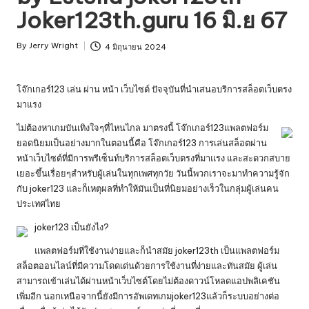
Joker123th.guru 16 มิ.ย 67
By
Jerry Wright
4 มิถุนายน 2024
Posted
by
โจ๊กเกอร์123 เล่น ผ่าน หน้า เว็บไซต์ ปัจจุบันที่นำเสนอบริการสล็อตเว็บตรง
มาแรง
ไม่ต้องหาเกมบันเทิงใจๆที่ไหนไกล มาตรงนี้ โจ๊กเกอร์123แพลตฟอร์ม
ยอดนิยมเป็นอย่างมากในตอนนี้คือ โจ๊กเกอร์123 การเล่นสล็อตผ่าน
หน้าเว็บไซต์ที่มีการพรีเซ็นท์บริการสล็อตเว็บตรงที่มาแรง และสะดวกสบาย
เยอะขึ้นเรื่อยๆสำหรับผู้เล่นในทุกเพศทุกวัย วันนี้พวกเราจะมาทำความรู้จัก
กับ joker123 และก็เหตุผลที่ทำให้มันเป็นที่นิยมอย่างเร็วในกลุ่มผู้เล่นคน
ประเทศไทย
joker123 เป็นยังไง?
แพลตฟอร์มที่ใช้งานง่ายและก็นำสมัย joker123th เป็นแพลตฟอร์ม
สล็อตออนไลน์ที่มีความโดดเด่นด้วยการใช้งานที่ง่ายและทันสมัย ผู้เล่น
สามารถเข้าเล่นได้ผ่านหน้าเว็บไซต์โดยไม่ต้องดาวน์โหลดแอปพลิเคชัน
เพิ่มอีก นอกเหนือจากนี้ยังมีการอัพเดทเกมjoker123แล้วก็ระบบอย่างต่อ