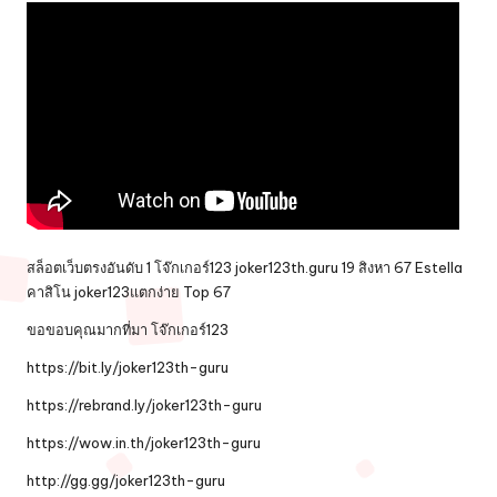
สล็อตเว็บตรงอันดับ 1 โจ๊กเกอร์123 joker123th.guru 19 สิงหา 67 Estella
คาสิโน joker123แตกง่าย Top 67
ขอขอบคุณมากที่มา
โจ๊กเกอร์123
https://bit.ly/joker123th-guru
https://rebrand.ly/joker123th-guru
https://wow.in.th/joker123th-guru
http://gg.gg/joker123th-guru