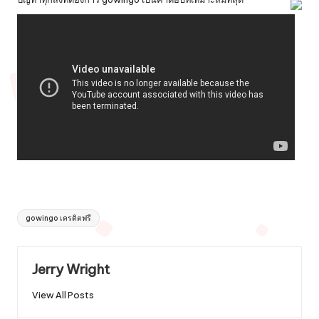
Tags:
gowingo เครดิตฟรี
Jerry Wright
View All Posts