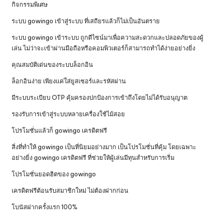
กิจกรรมพิเศษ
ระบบ gowingo เข้าสู่ระบบ ที่เสถียรแล้วก็ไม่เป็นอันตราย
ระบบ gowingo เข้าระบบ ถูกดีไซน์มาเพื่อความสะดวกและปลอดภัยของผู้
เล่น ไม่ว่าจะเข้าผ่านมือถือหรือคอมพิวเตอร์ก็สามารถทำได้ง่ายอย่างยิ่ง
คุณสมบัติเด่นของระบบล็อกอิน
ล็อกอินง่าย เพียงแค่ใส่ยูสเซอร์และรหัสผ่าน
มีระบบระเบียบ OTP คุ้มครองปกป้องการเข้าถึงโดยไม่ได้รับอนุญาต
รองรับการเข้าสู่ระบบหลายเครื่องใช้ไม้สอย
โปรโมชั่นแล้วก็ gowingo เครดิตฟรี
สิ่งที่ทำให้ gowingo เป็นที่นิยมอย่างมาก เป็นโปรโมชั่นที่คุ้ม โดยเฉพาะ
อย่างยิ่ง gowingo เครดิตฟรี ที่ช่วยให้ผู้เล่นมีทุนสำหรับการเริ่ม
โปรโมชั่นยอดฮิตของ gowingo
เครดิตฟรีต้อนรับสมาชิกใหม่ ไม่ต้องฝากก่อน
โบนัสฝากครั้งแรก 100%