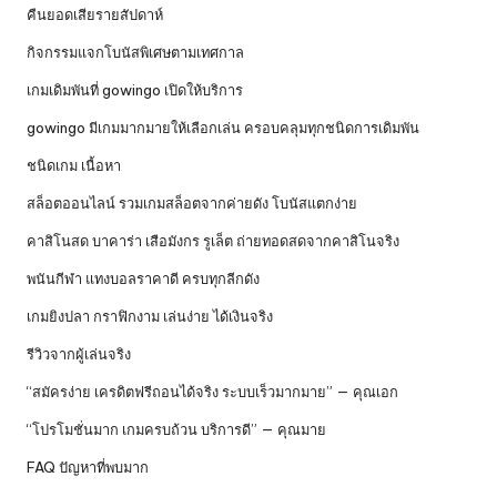
คืนยอดเสียรายสัปดาห์
กิจกรรมแจกโบนัสพิเศษตามเทศกาล
เกมเดิมพันที่ gowingo เปิดให้บริการ
gowingo มีเกมมากมายให้เลือกเล่น ครอบคลุมทุกชนิดการเดิมพัน
ชนิดเกม เนื้อหา
สล็อตออนไลน์ รวมเกมสล็อตจากค่ายดัง โบนัสแตกง่าย
คาสิโนสด บาคาร่า เสือมังกร รูเล็ต ถ่ายทอดสดจากคาสิโนจริง
พนันกีฬา แทงบอลราคาดี ครบทุกลีกดัง
เกมยิงปลา กราฟิกงาม เล่นง่าย ได้เงินจริง
รีวิวจากผู้เล่นจริง
“สมัครง่าย เครดิตฟรีถอนได้จริง ระบบเร็วมากมาย” — คุณเอก
“โปรโมชั่นมาก เกมครบถ้วน บริการดี” — คุณมาย
FAQ ปัญหาที่พบมาก