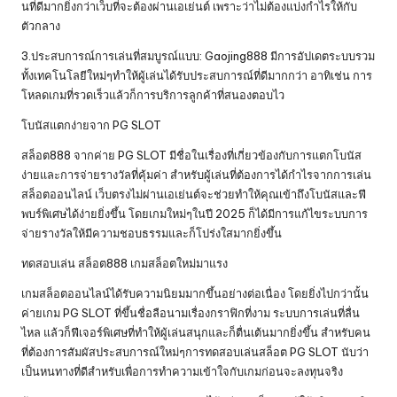
นที่ดีมากยิ่งกว่าเว็บที่จะต้องผ่านเอเย่นต์ เพราะว่าไม่ต้องแบ่งกำไรให้กับ
ตัวกลาง
3.ประสบการณ์การเล่นที่สมบูรณ์แบบ: Gaojing888 มีการอัปเดตระบบรวม
ทั้งเทคโนโลยีใหม่ๆทำให้ผู้เล่นได้รับประสบการณ์ที่ดีมากกว่า อาทิเช่น การ
โหลดเกมที่รวดเร็วแล้วก็การบริการลูกค้าที่สนองตอบไว
โบนัสแตกง่ายจาก PG SLOT
สล็อต888 จากค่าย PG SLOT มีชื่อในเรื่องที่เกี่ยวข้องกับการแตกโบนัส
ง่ายและการจ่ายรางวัลที่คุ้มค่า สำหรับผู้เล่นที่ต้องการได้กำไรจากการเล่น
สล็อตออนไลน์ เว็บตรงไม่ผ่านเอเย่นต์จะช่วยทำให้คุณเข้าถึงโบนัสและฟี
พบร์พิเศษได้ง่ายยิ่งขึ้น โดยเกมใหม่ๆในปี 2025 ก็ได้มีการแก้ไขระบบการ
จ่ายรางวัลให้มีความชอบธรรมและก็โปร่งใสมากยิ่งขึ้น
ทดสอบเล่น สล็อต888 เกมสล็อตใหม่มาแรง
เกมสล็อตออนไลน์ได้รับความนิยมมากขึ้นอย่างต่อเนื่อง โดยยิ่งไปกว่านั้น
ค่ายเกม PG SLOT ที่ขึ้นชื่อลือนามเรื่องกราฟิกที่งาม ระบบการเล่นที่ลื่น
ไหล แล้วก็ฟีเจอร์พิเศษที่ทำให้ผู้เล่นสนุกและก็ตื่นเต้นมากยิ่งขึ้น สำหรับคน
ที่ต้องการสัมผัสประสบการณ์ใหม่ๆการทดสอบเล่นสล็อต PG SLOT นับว่า
เป็นหนทางที่ดีสำหรับเพื่อการทำความเข้าใจกับเกมก่อนจะลงทุนจริง