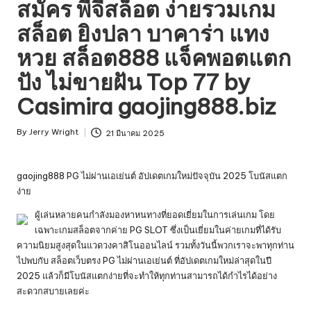
สมัคร พีจีสล็อต ง่ายรวมเกม
สล็อต ยิงปลา บาคาร่า แทง
หวย สล็อต888 แจ็คพอตแตก
ปัง ไม่ขายฝัน Top 77 by
Casimira gaojing888.biz
By
Jerry Wright
21 มีนาคม 2025
Posted
by
gaojing888
PG ไม่ผ่านเอเย่นต์ อัปเดตเกมใหม่ปัจจุบัน 2025 โบนัสแตก
ง่าย
ผู้เล่นหลายคนกำลังมองหาหนทางที่ยอดเยี่ยมในการเล่นเกม โดย
เฉพาะเกมสล็อตจากค่าย PG SLOT ซึ่งเป็นเยี่ยมในค่ายเกมที่ได้รับ
ความนิยมสูงสุดในแวดวงคาสิโนออนไลน์ รวมทั้งวันนี้พวกเราจะพาทุกท่าน
ไปพบกับ สล็อตเว็บตรง PG ไม่ผ่านเอเย่นต์ ที่อัปเดตเกมใหม่ล่าสุดในปี
2025 แล้วก็มีโบนัสแตกง่ายที่จะทำให้ทุกท่านสามารถได้กำไรได้อย่าง
สะดวกสบายเลยค่ะ