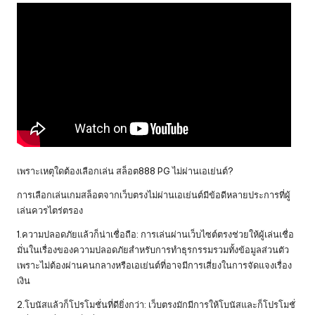
เพราะเหตุใดต้องเลือกเล่น สล็อต888 PG ไม่ผ่านเอเย่นต์?
การเลือกเล่นเกมสล็อตจากเว็บตรงไม่ผ่านเอเย่นต์มีข้อดีหลายประการที่ผู้
เล่นควรไตร่ตรอง
1.ความปลอดภัยแล้วก็น่าเชื่อถือ: การเล่นผ่านเว็บไซต์ตรงช่วยให้ผู้เล่นเชื่อ
มั่นในเรื่องของความปลอดภัยสำหรับการทำธุรกรรมรวมทั้งข้อมูลส่วนตัว
เพราะไม่ต้องผ่านคนกลางหรือเอเย่นต์ที่อาจมีการเสี่ยงในการจัดแจงเรื่อง
เงิน
2.โบนัสแล้วก็โปรโมชั่นที่ดียิ่งกว่า: เว็บตรงมักมีการให้โบนัสและก็โปรโมชั่