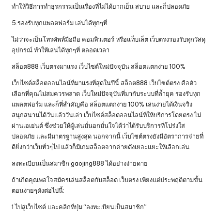
ทำให้วิธีการทำธุรกรรมเป็นเรื่องที่ไม่ได้ยากเย็น สบาย และก็ปลอดภัย
5.รองรับทุกแพลตฟอร์ม เล่นได้ทุกๆที่
ไม่ว่าจะเป็นโทรศัพท์มือถือ คอมพิวเตอร์ หรือแท็บเล็ต เว็บตรงรองรับทุกวัสดุ
อุปกรณ์ ทำให้เล่นได้ทุกๆที่ ตลอดเวลา
สล็อต888 เว็บตรงมาแรง เว็บไซต์ใหม่ปัจจุบัน สล็อตแตกง่าย 100%
เว็บไซต์สล็อตออนไลน์ที่มาแรงที่สุดในปีนี้ สล็อต888 เว็บไซต์ตรง คือตัว
เลือกที่คุณไม่สมควรพลาด เว็บใหม่ปัจจุบันที่มากับระบบที่ล้ำยุค รองรับทุก
แพลตฟอร์ม และก็ที่สำคัญคือ สล็อตแตกง่าย 100% เล่นง่ายได้เงินจริง
สนุกสนานได้วันแล้ววันเล่า เว็บไซต์สล็อตออนไลน์ที่ให้บริการโดยตรง ไม่
ผ่านเอเย่นต์ ซึ่งช่วยให้ผู้เล่นมั่นอกมั่นใจได้ว่าได้รับบริการที่โปร่งใส
ปลอดภัย และมีมาตรฐานสูงสุด นอกจากนี้ เว็บไซต์ตรงยังมีอัตราการจ่ายที่
ดียิ่งกว่าเว็บทั่วๆไป แล้วก็มีเกมสล็อตจากค่ายดังเยอะแยะให้เลือกเล่น
ลงทะเบียนเป็นสมาชิก gaojing888 ได้อย่างง่ายดาย
ถ้าเกิดคุณพอใจสมัครเล่นสล็อตกับสล็อต เว็บตรง เพียงแต่ประพฤติตามขั้น
ตอนง่ายๆดังต่อไปนี้:
1.ไปสู่เว็บไซต์ และคลิกที่ปุ่ม “ลงทะเบียนเป็นสมาชิก”