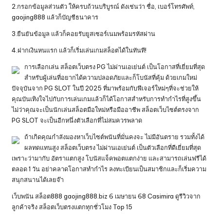
2.กรอกข้อมูลส่วนตัว ให้ครบถ้วนบริบูรณ์ ดังเช่นว่า ชื่อ, เบอร์โทรศัพท์,
gaojing888
แล้วก็บัญชีธนาคาร
3.ยืนยันข้อมูล แล้วก็คอยรับยูสเซอร์เนมพร้อมรหัสผ่าน
4.ฝากเงินหนแรก แล้วก็เริ่มเล่นเกมสล็อตได้ในทันที!
การเลือกเล่น สล็อตเว็บตรง PG ไม่ผ่านเอเย่นต์ เป็นโอกาสที่เยี่ยมที่สุด
สำหรับผู้เล่นที่อยากได้ความปลอดภัยและก็โบนัสที่คุ้ม ด้วยเกมใหม่
ปัจจุบันจาก PG SLOT ในปี 2025 ที่มาพร้อมกับฟีเจอร์ใหม่ๆที่จะช่วยให้
คุณบันเทิงใจไปกับการเล่นเกมแล้วก็ได้โอกาสสำหรับการทำกำไรที่สูงขึ้น
ไม่ว่าคุณจะเป็นนักเล่นสล็อตมือใหม่หรือมืออาชีพ สล็อตเว็บไซต์ตรงจาก
PG SLOT จะเป็นอีกหนึ่งตัวเลือกที่ไม่สมควรพลาด
ถ้าเกิดคุณกำลังมองหาเว็บไซต์พนันที่มั่นคงจะ ไม่มีอันตราย รวมทั้งได้
ผลทดแทนสูง สล็อตเว็บตรง ไม่ผ่านเอเย่นต์ เป็นตัวเลือกที่ดีเยี่ยมที่สุด
เพราะว่ามากับ อัตราแตกสูง โบนัสแจ็คพอตแตกง่าย และสามารถเล่นฟรีได้
ตลอด 1 วัน อย่าคลาดโอกาสทำกำไร ลงทะเบียนเป็นสมาชิกและก็เริ่มความ
สนุกสนานได้เลยจ๊า
เว็บพนัน สล็อต888
gaojing888
.biz 6 เมษายน 68 Casimira ดูรีวิวจาก
ลูกค้าจริง สล็อตเว็บตรงแตกทุกชั่วโมง Top 15