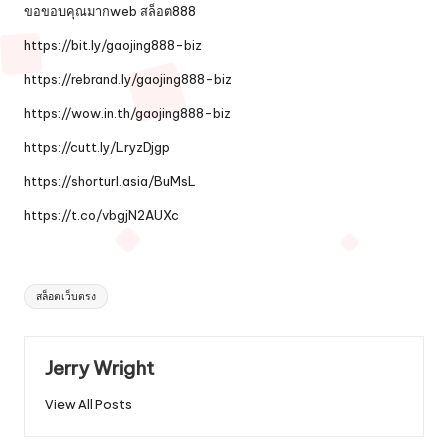
ขอขอบคุณมากweb
สล็อต888
https://bit.ly/gaojing888-biz
https://rebrand.ly/gaojing888-biz
https://wow.in.th/gaojing888-biz
https://cutt.ly/LryzDjgp
https://shorturl.asia/BuMsL
https://t.co/vbgjN2AUXc
Tags:
สล็อตเว็บตรง
Jerry Wright
View All Posts