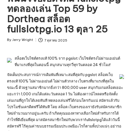
ทดลองเล่น Top 59 by
Dorthea สล็อต
fullslotpg.io 13 ตุลา 25
By
Jerry Wright
7 ตุลาคม 2025
Posted
by
สล็อตเว็บไซต์ตรงแท้ 100% จาก pgslot เว็บไซต์ตรงไม่ผ่านเอเย่นต์
ที่มาแรงที่สุดในตอนนี้ สนุกสนานทุกวี่ทุกวันตลอด 24 ชั่วโมง!
จัดเต็มประสบการณ์การเดิมพันที่เหมาะสมที่สุดกับ pgslot สล็อตเว็บ
ตรงแท้ 100% ไม่ผ่านเอเย่นต์ ไม่ผ่านตัวกลาง เว็บตรงที่มาแรงที่สุดใน
ขณะนี้ ด้วยฐานสมาชิกมากยิ่งกว่า 800,000 user สนุกกับเกมสล็อตเยอะ
แยะกว่า 1,000 เกมได้แต่ละวันตลอด 1 วัน ไม่ต้องดาวน์โหลดหรือจัดตั้ง
เล่นเกมที่ถูกใจได้เลยทันที ทดลองเล่นฟรีได้ก่อนใครกันแน่ สมัครแล้วรับ
โปรโมชั่นเครดิตฟรีได้ทันที โดย สล็อต เว็บตรงของเรายังรับสมัครสมาชิก
ใหม่จำนวนมากอยู่นะครับ ถ้าเกิดคุณมองหาทางเลือกใหม่สำหรับการได้
กำไรที่ดีเยี่ยมที่สุด มาสมัครสมาชิกใหม่กับพวกเราfullslotpgได้แล้ววันนี้
สมัครฟรี ไร้คุณค่าขนบธรรมเนียมประเพณีอะไรก็ตามทั้งปวงแน่ๆ อย่ารอ