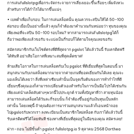
การเล่นfullslotpgเพื่อกระจัดกระจายการเสี่ยงเยอะขึ้นเรื่อยๆ เพิ่มจังหวะ
สำหรับการได้กำไรได้มากขึ้นแน่ๆ
• เบทต่ำเพื่อเก็บรอบ: ในการเล่นสล็อตนั้น คุณควรจะสปินให้ได้ 50-100
ต่อรอบ เมื่อเป็นอย่างนี้แล้ว คุณก็จำต้องมาคำนวณกันหน่อยว่า ทุนของคุณ
เพียงพอที่จะสปิน 50-100 รอบไหม? หากสามารถเล่นFullslotpgได้ก็
ถือว่าพอเพียงแล้วขอรับ จะแบ่งเป็นกี่รอบก็ได้ตามใจคุณเลยขอรับ
สมัครสมาชิกกับเว็บไซต์ตรงที่ดีที่สุดจาก pgslot ได้แล้ววันนี้ รับเครดิตฟรี
ได้ทันที อย่าเสียโอกาสที่เหมาะสมที่สุดเด็ดขาด!
ห้ามเสียโอกาสในการเล่นสล็อตกับเว็บ pgslot ที่ดีเยี่ยมที่สุดในตอนนี้ มา
สนุกสนานกับเกมสล็อตมากมายจากค่ายเกมที่ยอดเยี่ยมกันได้เลย คุณจะ
มองเห็นได้เลยว่า สิ่งที่เหล่าเซียนทำนั้นเป็นจุดเริ่มต้นของการทำกำไรที่ดี
เยี่ยมๆซึ่งคุณเองก็สามารถเปลี่ยนตัวเองสำหรับในการเป็นมือโปรได้เช่นกัน
เพียงแค่นำเคล็ดลับต่างๆพวกนี้ไปประยุกต์ รวมทั้งปัญหาที่ว่า สายทุนน้อย
สามารถเล่นสล็อตได้วันละกี่รอบนั้น ก็จำต้องขึ้นอยู่กับเงินทุนเป็นหลัก
เท่านั้น โดยเหตุนี้ ถ้าคุณต้องการมาร่วมสนุกสนานแล้วก็เอนหน้าจอย
ไปpgslotกับพวกเรา ลงทะเบียนเป็นสมาชิกใหม่สล็อต กับเราได้แล้ววันนี้
รับเครดิตฟรีได้โดยทันที ช่องทางที่เยี่ยมที่สุดอยู่ในมือของคุณ สมัครเลย!
ฝาก-ถอน ไม่มีขั้นต่ำ pgslot fullslotpg.io 9 ตุลาคม 2568 Dorthea