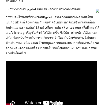
ช้า สมัครเลย!
แนวทางการเล่น pgslot แบบเซียนตัวจริง มาทดลองกันเลย!
สำหรับคนไหนกันที่เข้ามาเล่นPgslotแล้วอยากสลับตัวเองจากมือใหม่
เป็นมือโปรล่ะก็ ต้องมาลองกันเลยจ๊าครับผม! เวลาที่ผมเข้ามาเล่นสล็อต
ใหม่ๆผมมานะหาเคล็ดวิธีสำหรับเพื่อการเล่น สล็อต เยอะแยะ เพื่อที่ผมจะได้
เล่นfullslotpgเจริญขึ้น ทำกำไรได้มากขึ้น ซึ่งวิธีการต่างๆที่ผมได้ทดลอง
ทำไปเรื่อยๆมันก็ช่วยในการเปลี่ยนจากมือใหม่เป็นมือเซียนตัวจริงในเลว
ข้ามคืนเพียงแค่นั้น ดังนั้น ถ้าเกิดคุณอยากสลับตัวเองแบบที่ผมทำล่ะก็ มาท
ดลองเทคนิคการเล่นสล็อตแบบมือโปรกันได้เลยครับผม ถ้าพร้อมแล้วหลัง
จากนั้นก็เลทโก!