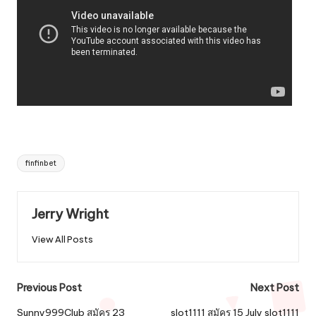
Tags:
finfinbet
Jerry Wright
View All Posts
Post
Previous Post
Next Post
navigation
Sunny999Club สมัคร 23
slot1111 สมัคร 15 July slot1111