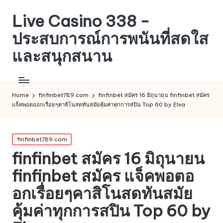
Live Casino 338 -
ประสบการณ์การพนันที่สดใส
และสนุกสนาน
Home
finfinbet789.com
finfinbet สมัคร 16 มิถุนายน finfinbet สมัคร
แจ็คพอตออกเรื่อยๆคาสิโนสดทันสมัยคุ้มค่าทุกการสปิน Top 60 by Elva
Posted
finfinbet789.com
in
finfinbet สมัคร 16 มิถุนายน
finfinbet สมัคร แจ็คพอตอ
อกเรื่อยๆคาสิโนสดทันสมัย
คุ้มค่าทุกการสปิน Top 60 by