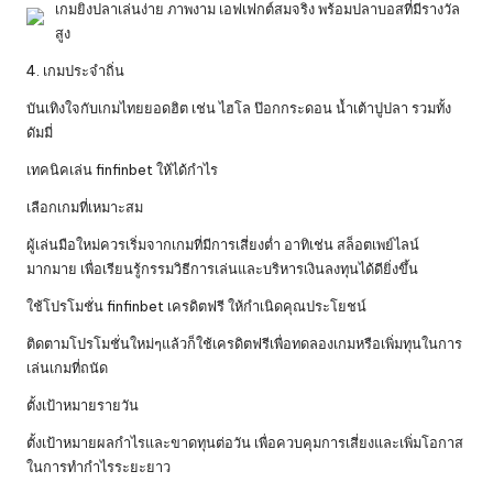
เกมยิงปลาเล่นง่าย ภาพงาม เอฟเฟกต์สมจริง พร้อมปลาบอสที่มีรางวัล
สูง
4. เกมประจำถิ่น
บันเทิงใจกับเกมไทยยอดฮิต เช่น ไฮโล ป๊อกกระดอน น้ำเต้าปูปลา รวมทั้ง
ดัมมี่
เทคนิคเล่น finfinbet ให้ได้กำไร
เลือกเกมที่เหมาะสม
ผู้เล่นมือใหม่ควรเริ่มจากเกมที่มีการเสี่ยงต่ำ อาทิเช่น สล็อตเพย์ไลน์
มากมาย เพื่อเรียนรู้กรรมวิธีการเล่นและบริหารเงินลงทุนได้ดียิ่งขึ้น
ใช้โปรโมชั่น finfinbet เครดิตฟรี ให้กำเนิดคุณประโยชน์
ติดตามโปรโมชั่นใหม่ๆแล้วก็ใช้เครดิตฟรีเพื่อทดลองเกมหรือเพิ่มทุนในการ
เล่นเกมที่ถนัด
ตั้งเป้าหมายรายวัน
ตั้งเป้าหมายผลกำไรและขาดทุนต่อวัน เพื่อควบคุมการเสี่ยงและเพิ่มโอกาส
ในการทำกำไรระยะยาว