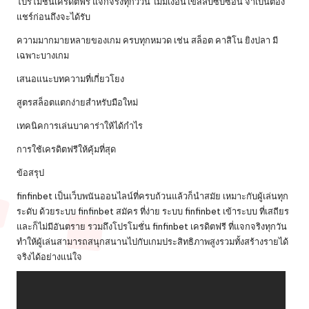
โปรโมชั่นเครดิตฟรี แจกจริงทุกวี่วัน ไม่มีเงื่อนไขสลับซับซ้อน จำเป็นต้อง
แชร์ก่อนถึงจะได้รับ
ความมากมายหลายของเกม ครบทุกหมวด เช่น สล็อต คาสิโน ยิงปลา มี
เฉพาะบางเกม
เสนอแนะบทความที่เกี่ยวโยง
สูตรสล็อตแตกง่ายสำหรับมือใหม่
เทคนิคการเล่นบาคาร่าให้ได้กำไร
การใช้เครดิตฟรีให้คุ้มที่สุด
ข้อสรุป
finfinbet เป็นเว็บพนันออนไลน์ที่ครบถ้วนแล้วก็นำสมัย เหมาะกับผู้เล่นทุก
ระดับ ด้วยระบบ finfinbet สมัคร ที่ง่าย ระบบ finfinbet เข้าระบบ ที่เสถียร
และก็ไม่มีอันตราย รวมถึงโปรโมชั่น finfinbet เครดิตฟรี ที่แจกจริงทุกวัน
ทำให้ผู้เล่นสามารถสนุกสนานไปกับเกมประสิทธิภาพสูงรวมทั้งสร้างรายได้
จริงได้อย่างแน่ใจ