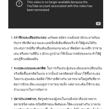
กราฟิกและเสียงประกอบ
:
ut9win สมัคร
เกมยิงปลามักจะมาพร้อม
กับกราฟิกที่สวยงามและเอฟเฟ็กต์เสียงที่สมจริง ทำให้ผู้เล่นได้รับ
ประสบการณ์ที่น่าตื่นเต้นเมื่อเล่นเกม พระอาทิตย์ตก ทะเลลึก ป่าชาย
เลน หรือสถานที่อื่น ๆ มักจะถูกนำมาใช้เป็นฉากหลังของเกม ทำให้ผู้
เล่นรู้สึกเพลิดเพลิน
ระบบคะแนนและเครดิต
: ในการเริ่มเล่น ผู้เล่นจะต้องแลกเปลี่ยนเงิน
จริงเพื่อซื้อเครดิตในเกม จากนั้นนำเครดิตเหล่านั้นมาใช้ซื้อกระสุน
โดยกระสุนแต่ละนัดมีค่าใช้จ่ายที่ต่างกัน ปลาขนาดใหญ่หรือที่ยาก
ต่อการยิงจะมีคะแนนสูงกว่าลาขนาดเล็ก แต่อาจจะต้องใช้กระสุน
จำนวนมากในการจัดการ
ปลาประเภทต่างๆ
: ศัตรูหลักของผู้เล่นในเกมยิงปลาคือปลาหลาก
หลายชนิด แต่ละชนิดมีลักษณะพิเศษและให้คะแนนต่างกัน บางเกม