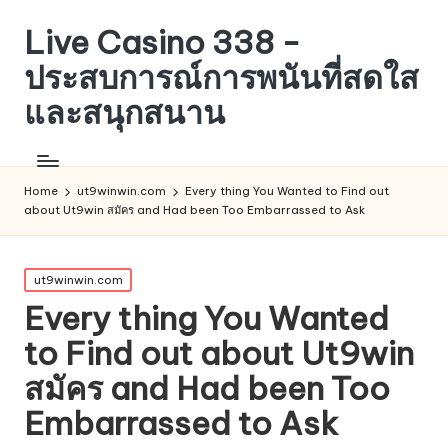
Live Casino 338 -
ประสบการณ์การพนันที่สดใส
และสนุกสนาน
Home
ut9winwin.com
Every thing You Wanted to Find out
about Ut9win สมัคร and Had been Too Embarrassed to Ask
Posted
ut9winwin.com
in
Every thing You Wanted
to Find out about Ut9win
สมัคร and Had been Too
Embarrassed to Ask