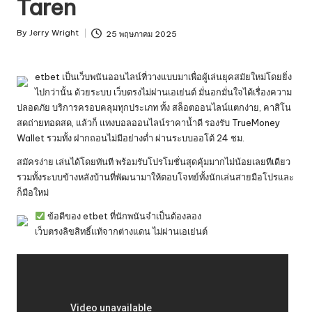
Taren
By
Jerry Wright
25 พฤษภาคม 2025
Posted
by
etbet เป็นเว็บพนันออนไลน์ที่วางแบบมาเพื่อผู้เล่นยุคสมัยใหม่โดยยิ่ง
ไปกว่านั้น ด้วยระบบ เว็บตรงไม่ผ่านเอเย่นต์ มั่นอกมั่นใจได้เรื่องความ
ปลอดภัย บริการครอบคลุมทุกประเภท ทั้ง สล็อตออนไลน์แตกง่าย, คาสิโน
สดถ่ายทอดสด, แล้วก็ แทงบอลออนไลน์ราคาน้ำดี รองรับ TrueMoney
Wallet รวมทั้ง ฝากถอนไม่มีอย่างต่ำ ผ่านระบบออโต้ 24 ชม.
สมัครง่าย เล่นได้โดยทันที พร้อมรับโปรโมชั่นสุดคุ้มมากไม่น้อยเลยทีเดียว
รวมทั้งระบบข้างหลังบ้านที่พัฒนามาให้ตอบโจทย์ทั้งนักเล่นสายมือโปรและ
ก็มือใหม่
ข้อดีของ etbet ที่นักพนันจำเป็นต้องลอง
เว็บตรงลิขสิทธิ์แท้จากต่างแดน ไม่ผ่านเอเย่นต์