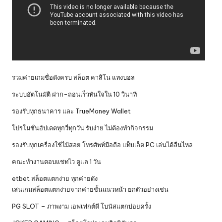
รวมค่ายเกมชื่อดังครบ สล็อต คาสิโน แทงบอล
ระบบอัตโนมัติ ฝาก-ถอนเร็วทันใจใน 10 วินาที
รองรับทุกธนาคาร และ TrueMoney Wallet
โปรโมชั่นอัปเดตทุกวี่ทุกวัน รับง่าย ไม่ต้องทำกิจกรรม
รองรับทุกเครื่องใช้ไม้สอย โทรศัพท์มือถือ แท็บเล็ต PC เล่นได้ลื่นไหล
คณะทำงานตอบแชทไว ดูแล 1 วัน
etbet
สล็อตแตกง่าย ทุกค่ายดัง
เล่นเกมสล็อตแตกง่ายจากค่ายชั้นแนวหน้า ยกตัวอย่างเช่น
PG SLOT – ภาพงาม เอฟเฟกต์ดี โบนัสแตกบ่อยครั้ง