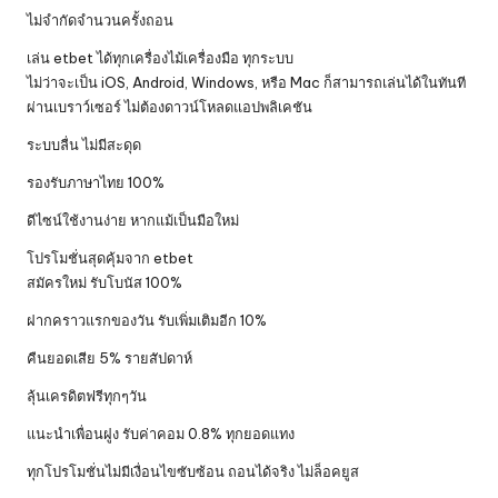
ไม่จำกัดจำนวนครั้งถอน
เล่น etbet ได้ทุกเครื่องไม้เครื่องมือ ทุกระบบ
ไม่ว่าจะเป็น iOS, Android, Windows, หรือ Mac ก็สามารถเล่นได้ในทันที
ผ่านเบราว์เซอร์ ไม่ต้องดาวน์โหลดแอปพลิเคชัน
ระบบลื่น ไม่มีสะดุด
รองรับภาษาไทย 100%
ดีไซน์ใช้งานง่าย หากแม้เป็นมือใหม่
โปรโมชั่นสุดคุ้มจาก
etbet
สมัครใหม่ รับโบนัส 100%
ฝากคราวแรกของวัน รับเพิ่มเติมอีก 10%
คืนยอดเสีย 5% รายสัปดาห์
ลุ้นเครดิตฟรีทุกๆวัน
แนะนำเพื่อนฝูง รับค่าคอม 0.8% ทุกยอดแทง
ทุกโปรโมชั่นไม่มีเงื่อนไขซับซ้อน ถอนได้จริง ไม่ล็อคยูส