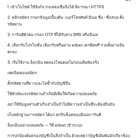
1. เข้าเว็บไซต์ ใช้ลิงก์จากแหล่งเชื่อถือได้ พิจารณา HTTPS
2. คลิกสมัคร กรอกข้อมูลเบื้องต้น: เบอร์โทรศัพท์ อีเมล ชื่อ-ชื่อสกุล ตั้ง
รหัสผ่าน
3. การันตีตัวตน กรอก OTP ที่ได้รับทาง SMS หรืออีเมล
4. เลือกรับโปรโมชั่น เลือกรับหรือผ่าน etbet เครดิตฟรี รวมทั้งอ่านข้อ
ตกลง
5. เริ่มใช้งาน ล็อกอิน ทดลองโหมดเดโมก่อนเดิมพันจริง
เทคนิคตอนสมัคร
ตั้งรหัสผ่านที่ยาวและไม่ซ้ำกับบัญชีอื่น
ใช้ตัวจัดแจงรหัสผ่านถ้าเกิดมีเพื่อให้เกิดความปลอดภัย
อย่าให้ข้อมูลส่วนตัวเกินจำเป็นถ้าไม่มีความจำเป็นที่จะต้องยืนยัน
เก็บหลักฐานการสมัคร ได้แก่ สกรีนช็อตของอีเมลการันตี
ล็อกอินอย่างปลอดภัย — วิธี etbet เข้าระบบ
การปกป้องคุ้มครองบัญชีเป็นสิ่งจำเป็น ด้วยเหตุว่าบัญชีเดิมพันมักเกี่ยวข้อง