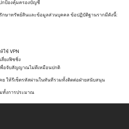
ปกป้องคุ้มครองบัญชี
ักษาทรัพย์สินและข้อมูลส่วนบุคคล ข้อปฏิบัติฐานรากมีดังนี้:
ห้ใช้ VPN
่ยงฟิชชิ่ง
่เพื่อจับสัญญาณไม่ดีเหมือนปกติ
คย ให้รีเซ็ตรหัสผ่านในทันทีรวมทั้งติดต่อฝ่ายสนับสนุน
รวมทั้งการประมาณ