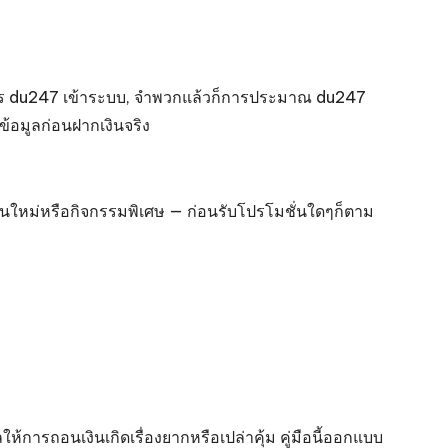
ตอนการ du247 เข้าระบบ, จำพวกแล้วก็การประมาณ du247
ข้อมูลก่อนฝากเงินจริง
เล่นใหม่หรือกิจกรรมพิเศษ — ก่อนรับโปรโมชั่นใดๆก็ตาม
้การถอนเงินเกิดเรื่องยากหรือเปล่าคุ้ม คู่มือนี้ออกแบบ