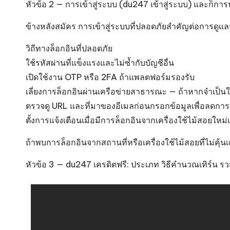
หัวข้อ 2 — การเข้าสู่ระบบ (du247 เข้าสู่ระบบ) และก็การ
ข้างหลังสมัคร การเข้าสู่ระบบที่ปลอดภัยสำคัญต่อการดูแลร
วิถีทางล็อกอินที่ปลอดภัย
ใช้รหัสผ่านที่แข็งแรงและไม่ซ้ำกับบัญชีอื่น
เปิดใช้งาน OTP หรือ 2FA ถ้าแพลตฟอร์มรองรับ
เลี่ยงการล็อกอินผ่านเครือข่ายสาธารณะ — ถ้าหากจำเป็นใ
ตรวจดู URL และที่มาของอีเมลก่อนกรอกข้อมูลเพื่อลดการเสี
ตั้งการแจ้งเตือนเมื่อมีการล็อกอินจากเครื่องใช้ไม้สอยใหม
ถ้าพบการล็อกอินจากสถานที่หรือเครื่องใช้ไม้สอยที่ไม่คุ้นเ
หัวข้อ 3 —
du247
เครดิตฟรี: ประเภท วิธีคำนวณเทิร์น 