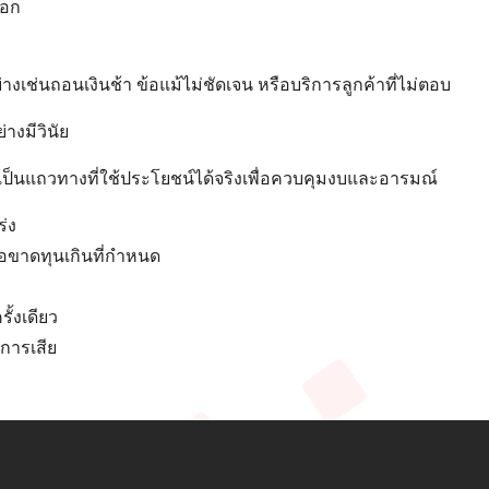
ออก
งเช่นถอนเงินช้า ข้อแม้ไม่ชัดเจน หรือบริการลูกค้าที่ไม่ตอบ
างมีวินัย
างเป็นแถวทางที่ใช้ประโยชน์ได้จริงเพื่อควบคุมงบและอารมณ์
่ง
รือขาดทุนเกินที่กำหนด
้งเดียว
การเสีย