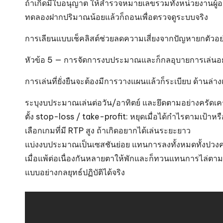
ถ้าเกิดมีใบอนุญาต ให้สำรวจหมายเลขรวมทั้งหน่วยงานผู้
ทดลองฝากปริมาณน้อยแล้วก็ถอนเพื่อตรวจดูระบบจริง
การเลียนแบบเช็คลิสต์ช่วยลดความเสี่ยงจากปัญหายกตัวอย่า
หัวข้อ 5 — การจัดการงบประมาณและก็กลอุบายการเล่นอย่
การเล่นที่ยั่งยืนจะต้องมีการวางแผนแล้วก็ระเบียบ ด้านล่
ระบุงบประมาณเล่นต่อวัน/อาทิตย์ และยึดตามอย่างครัดเคร
ตั้ง stop-loss / take-profit: หยุดเมื่อได้กำไรตามเป้าห
เลือกเกมที่มี RTP สูง ถ้าเกิดอยากได้เล่นระยะยาว
แบ่งงบประมาณเป็นเซสชันย่อย แทนการลงทั้งหมดทั้งปวงครั
เมื่อแพ้ต่อเนื่องกันหลายตาให้พักและก็ทวนแทนการไล่ตาม
แบบอย่างกลยุทธ์ปฏิบัติได้จริง