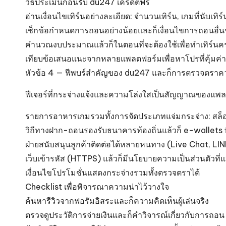
วิธีประเมินก่อนรับ du247 เครดิตฟรี
อ่านเงื่อนไขเทิร์นอย่างละเอียด: จำนวนเทิร์น, เกมที่นับเท
เช็กข้อกำหนดการถอนอย่างน้อยและก็เงื่อนไขการถอนอื่น
คำนวณงบประมาณแล้วก็ในตอนที่จะต้องใช้เพื่อทำเทิร์นครบ —
เทียบข้อเสนอแนะจากหลายแพลตฟอร์มเพื่อหาโปรที่คุ้มค่าท
หัวข้อ 4 — ฟีพบร์สำคัญของ du247 และก็การตรวจตราคว
ฟีเจอร์ที่กระจ่างแจ้งและความโล่งใสเป็นสัญญาณของแพลต
รายการอาหารเกมรวมทั้งการจัดประเภทแจ่มกระจ่าง: สล็
วิถีทางฝาก-ถอนรองรับธนาคารท้องถิ่นแล้วก็ e-wallets ท
ฝ่ายสนับสนุนลูกค้าติดต่อได้หลายหนทาง (Live Chat, LIN
เว็บเข้ารหัส (HTTPS) แล้วก็มีนโยบายความเป็นส่วนตัวที่แ
เงื่อนไขโปรโมชั่นแสดงกระจ่างรวมทั้งตรวจตราได้
Checklist เพื่อพิจารณาความน่าไว้วางใจ
ค้นหารีวิวจากฟอรัมอิสระและก็ความคิดเห็นผู้เล่นจริง
ตรวจดูประวัติการจ่ายเงินและก็คำวิจารณ์เกี่ยวกับการถอน