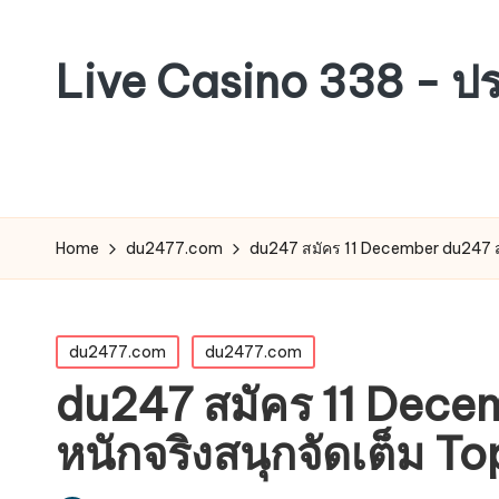
Live Casino 338 - ป
Home
du2477.com
du247 สมัคร 11 December du247 สม
Posted
du2477.com
du2477.com
in
du247 สมัคร 11 Dece
หนักจริงสนุกจัดเต็ม T