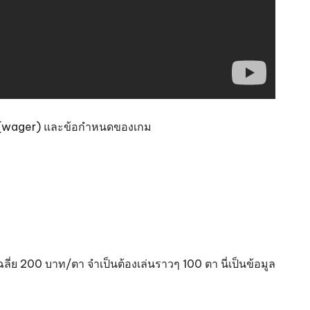
อร์” (wager) และข้อกำหนดของเกม
่ย 200 บาท/ตา จำเป็นต้องเล่นราวๆ 100 ตา นี่เป็นข้อมูล