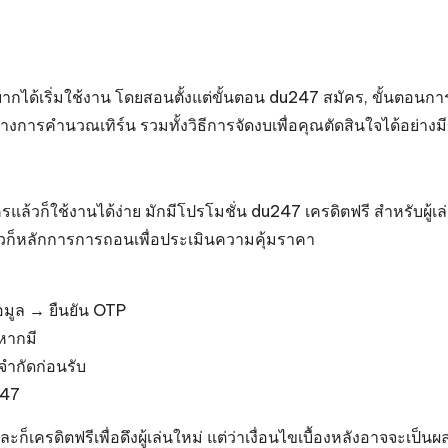
ี่อยากได้เริ่มใช้งาน โดยสอนตั้งแต่ขั้นตอน du247 สมัคร, ขั้น
างการคำนวณเทิร์น รวมทั้งวิธีการจัดงบเพื่อคุณตัดสินใจได้อย่างมี
แล้วก็ใช้งานได้ง่าย มักมีโปรโมชั่น du247 เครดิตฟรี สำหรับผู้
ล้วก็หลักการการถอนเพื่อประเมินความคุ้มราคา
มูล → ยืนยัน OTP
หากมี
จำกัดก่อนรับ
247
ิตฟรีเพื่อดึงผู้เล่นใหม่ แต่ว่าเงื่อนไขเบื้องหลังอาจจะเป็นผลให