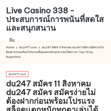
Live Casino 338 -
ประสบการณ์การพนันที่สดใส
และสนุกสนาน
Home
du2477.com
du247 สมัคร 11 สิงหาคม du247 สมัคร สมัครง่ายไม่
ต้องฝากก่อนพร้อมโปรแรงสล็อตแตกหนักทุกตาเล่นได้ทุกเวลา Top 79 by
Augustina
Posted
du2477.com
in
du247 สมัคร 11 สิงหาคม
du247 สมัคร สมัครง่ายไม่
ต้องฝากก่อนพร้อมโปรแรง
สล็อตแตกหนักทุกตาเล่นได้