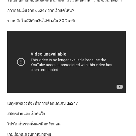
การถอนเงินจาก du247 รวดเร็วแค่ไหน?
ระบบอัตโนมัติเบิกเงินได้ข้างใน 30 วินาที
เหตุผลที่ควรที่จะทำการเลือกเล่นกับ du247
สมัครง่ายและเร็วทันใจ
โปรโมชั่นรวมทั้งเครดิตฟรีตลอด
เกมเดิมพันครบทุกหมวดหมู่