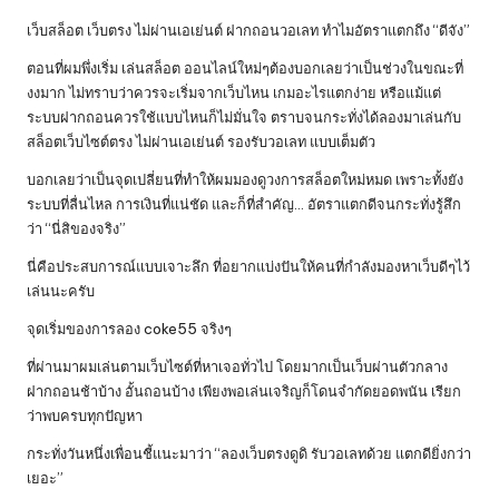
เว็บสล็อต เว็บตรง ไม่ผ่านเอเย่นต์ ฝากถอนวอเลท ทำไมอัตราแตกถึง “ดีจัง”
ตอนที่ผมพึ่งเริ่ม เล่นสล็อต ออนไลน์ใหม่ๆต้องบอกเลยว่าเป็นช่วงในขณะที่
งงมาก ไม่ทราบว่าควรจะเริ่มจากเว็บไหน เกมอะไรแตกง่าย หรือแม้แต่
ระบบฝากถอนควรใช้แบบไหนก็ไม่มั่นใจ ตราบจนกระทั่งได้ลองมาเล่นกับ
สล็อตเว็บไซต์ตรง ไม่ผ่านเอเย่นต์ รองรับวอเลท แบบเต็มตัว
บอกเลยว่าเป็นจุดเปลี่ยนที่ทำให้ผมมองดูวงการสล็อตใหม่หมด เพราะทั้งยัง
ระบบที่ลื่นไหล การเงินที่แน่ชัด และก็ที่สำคัญ… อัตราแตกดีจนกระทั่งรู้สึก
ว่า “นี่สิของจริง”
นี่คือประสบการณ์แบบเจาะลึก ที่อยากแบ่งปันให้คนที่กำลังมองหาเว็บดีๆไว้
เล่นนะครับ
จุดเริ่มของการลอง coke55 จริงๆ
ที่ผ่านมาผมเล่นตามเว็บไซต์ที่หาเจอทั่วไป โดยมากเป็นเว็บผ่านตัวกลาง
ฝากถอนช้าบ้าง อั้นถอนบ้าง เพียงพอเล่นเจริญก็โดนจำกัดยอดพนัน เรียก
ว่าพบครบทุกปัญหา
กระทั่งวันหนึ่งเพื่อนชี้แนะมาว่า “ลองเว็บตรงดูดิ รับวอเลทด้วย แตกดียิ่งกว่า
เยอะ”