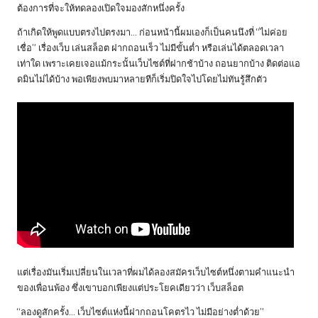
ต้องการที่จะให้ทดลองเปิดใจมองสักหนึ่งครั้ง
ถ้าเกิดให้พูดแบบตรงไปตรงมา… ก่อนหน้านี้ผมเองก็เป็นคนนึงที่ “ไม่ค่อย
เชื่อ” เรื่องเว็บ เล่นสล็อต ฝากถอนเร็ว ไม่มีขั้นต่ำ หรือเล่นได้ตลอดเวลา
เท่าใด เพราะเคยเจอแม้กระนั้นเว็บไซต์ที่ฝากช้าบ้าง ถอนยากบ้าง ติดต่อแอ
ดมินไม่ได้บ้าง พอเพียงพบมาหลายทีก็เริ่มปิดใจไปโดยไม่ทันรู้สึกตัว
แต่เรื่องมันเริ่มเปลี่ยนในเวลาที่ผมได้ลองสมัครเว็บไซต์หนึ่งตามคำแนะนำ
ของเพื่อนพ้อง ซึ่งเขาบอกเพียงแต่ประโยคเดียวว่า เว็บสล็อต
“ลองดูสักครั้ง… เว็บไซต์แห่งนี้ฝากถอนโคตรไว ไม่มีอย่างต่ำด้วย”