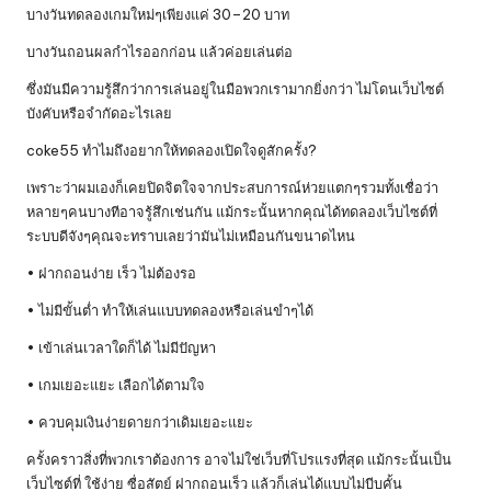
บางวันทดลองเกมใหม่ๆเพียงแค่ 30–20 บาท
บางวันถอนผลกำไรออกก่อน แล้วค่อยเล่นต่อ
ซึ่งมันมีความรู้สึกว่าการเล่นอยู่ในมือพวกเรามากยิ่งกว่า ไม่โดนเว็บไซต์
บังคับหรือจำกัดอะไรเลย
coke55 ทำไมถึงอยากให้ทดลองเปิดใจดูสักครั้ง?
เพราะว่าผมเองก็เคยปิดจิตใจจากประสบการณ์ห่วยแตกๆรวมทั้งเชื่อว่า
หลายๆคนบางทีอาจรู้สึกเช่นกัน แม้กระนั้นหากคุณได้ทดลองเว็บไซต์ที่
ระบบดีจังๆคุณจะทราบเลยว่ามันไม่เหมือนกันขนาดไหน
• ฝากถอนง่าย เร็ว ไม่ต้องรอ
• ไม่มีขั้นต่ำ ทำให้เล่นแบบทดลองหรือเล่นขำๆได้
• เข้าเล่นเวลาใดก็ได้ ไม่มีปัญหา
• เกมเยอะแยะ เลือกได้ตามใจ
• ควบคุมเงินง่ายดายกว่าเดิมเยอะแยะ
ครั้งคราวสิ่งที่พวกเราต้องการ อาจไม่ใช่เว็บที่โปรแรงที่สุด แม้กระนั้นเป็น
เว็บไซต์ที่ ใช้ง่าย ซื่อสัตย์ ฝากถอนเร็ว แล้วก็เล่นได้แบบไม่บีบคั้น