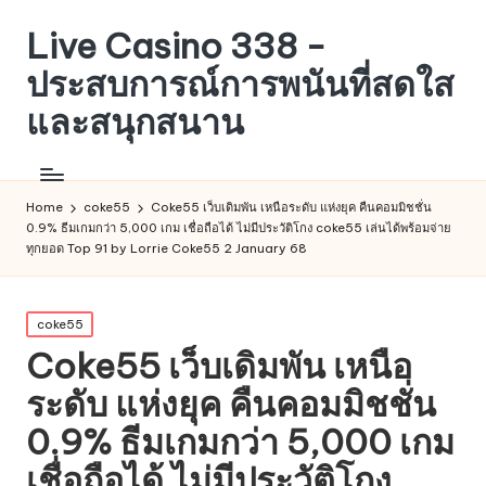
Live Casino 338 -
ประสบการณ์การพนันที่สดใส
และสนุกสนาน
Home
coke55
Coke55 เว็บเดิมพัน เหนือระดับ แห่งยุค คืนคอมมิชชั่น
0.9% ธีมเกมกว่า 5,000 เกม เชื่อถือได้ ไม่มีประวัติโกง coke55 เล่นได้พร้อมจ่าย
ทุกยอด Top 91 by Lorrie Coke55 2 January 68
Posted
coke55
in
Coke55 เว็บเดิมพัน เหนือ
ระดับ แห่งยุค คืนคอมมิชชั่น
0.9% ธีมเกมกว่า 5,000 เกม
เชื่อถือได้ ไม่มีประวัติโกง