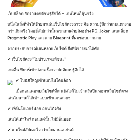
เว็บสล็อต อัตราแตกดีจนรู้สึกได้ – เกมไหนก็ลุ้นจริง
หนึ่งในสิ่งที่ทำให้ย้ายมาเล่นเว็บไซต์ตรงถาวร คือ ความรู้สึกว่าเกมแตกง่าย
กว่าเดิมจริง โดยยิ่งไปกว่านั้นพวกเกมค่ายดังอย่าง PG, Joker,
เล่นสล็อต
Pragmatic Play และค่าย Blueprint ที่ผมชอบมากมาย
จากประสบการณ์เล่นหลายเว็บไซต์ สิ่งที่พิจารณาได้คือ…
✔ เว็บไซต์ตรง “ไม่ปรับเรทแพ้ชนะ”
เกมลื่น ฟีพบร์เข้าบ่อยครั้งกว่าปกติแบบรู้สึกได้
✔ โบนัสใหญ่เข้าแบบไม่โดนล็อก
เมื่อก่อนเคยพบเว็บไซต์ที่เล่นยังไงก็ไม่เข้าฟรีสปิน พอมาเว็บไซต์ตรง
เล่นไม่นานก็ได้เข้าแบบเข้าแผนสวยๆ
✔ เทิร์นโอเวอร์น้อย ถอนได้จริง
เล่นได้เท่าไหร่ ถอนแค่นั้น ไม่มีอั้นยอด
✔ เกมใหม่อัปเดตไวกว่าเว็บผ่านเอเย่นต์