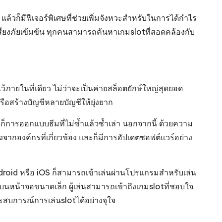
แล้วก็มีฟีเจอร์พิเศษที่ช่วยเพิ่มจังหวะสำหรับในการได้กำไร
เสี่ยงภัยเข้มข้น ทุกคนสามารถค้นหาเกมslotที่สอดคล้องกับ
ภายในที่เดียว ไม่ว่าจะเป็นค่ายสล็อตยักษ์ใหญ่สุดยอด
ือสร้างบัญชีหลายบัญชีให้ยุ่งยาก
ารออกแบบธีมที่ไม่ซ้ำแล้วซ้ำเล่า นอกจากนี้ ด้วยความ
รองจากองค์กรที่เกี่ยวข้อง และก็มีการอัปเดตซอฟต์แวร์อย่าง
ndroid หรือ iOS ก็สามารถเข้าเล่นผ่านโปรแกรมสำหรับเล่น
ยบนหน้าจอขนาดเล็ก ผู้เล่นสามารถเข้าถึงเกมslotที่ชอบใจ
ประสบการณ์การเล่นslotได้อย่างจุใจ