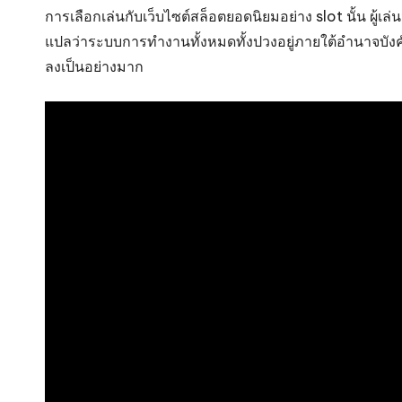
การเลือกเล่นกับเว็บไซต์สล็อตยอดนิยมอย่าง slot นั้น ผู้
แปลว่าระบบการทำงานทั้งหมดทั้งปวงอยู่ภายใต้อำนาจบังค
ลงเป็นอย่างมาก