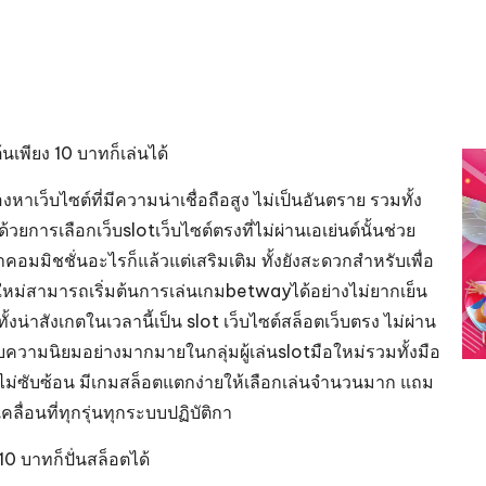
้นเพียง 10 บาทก็เล่นได้
หาเว็บไซต์ที่มีความน่าเชื่อถือสูง ไม่เป็นอันตราย รวมทั้ง
วยการเลือกเว็บslotเว็บไซต์ตรงที่ไม่ผ่านเอเย่นต์นั้นช่วย
่าคอมมิชชั่นอะไรก็แล้วแต่เสริมเติม ทั้งยังสะดวกสำหรับเพื่อ
มือใหม่สามารถเริ่มต้นการเล่นเกมbetwayได้อย่างไม่ยากเย็น
ั้งน่าสังเกตในเวลานี้เป็น slot เว็บไซต์สล็อตเว็บตรง ไม่ผ่าน
ได้รับความนิยมอย่างมากมายในกลุ่มผู้เล่นslotมือใหม่รวมทั้งมือ
ช้ ไม่ซับซ้อน มีเกมสล็อตแตกง่ายให้เลือกเล่นจำนวนมาก แถม
คลื่อนที่ทุกรุ่นทุกระบบปฏิบัติกา
10 บาทก็ปั่นสล็อตได้