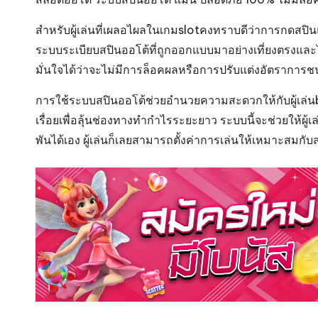
สำหรับผู้เล่นที่เผลอไผลในเกมslotคงทราบดีว่าการกดสปินแต
ระบบระเบียบสปินออโต้ที่ถูกออกแบบมาอย่างเที่ยงตรงและไ
มั่นใจได้ว่าจะไม่มีการล็อคผลหรือการปรับแต่งอัตราการชนะ
การใช้ระบบสปินออโต้ช่วยอำนวยความสะดวกให้กับผู้เล่นb
เรื่อยเพื่อลุ้นช่องทางทำกำไรระยะยาว ระบบนี้จะช่วยให
พันได้เอง ผู้เล่นก็เลยสามารถตั้งค่าการเล่นให้เหมาะสมกับ