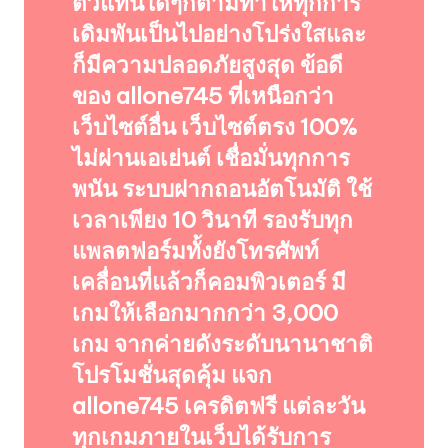
ตัวแทนใดๆก็ตามทำให้ทุกการ
เดิมพันเป็นไปอย่างโปร่งใสและ
ก็มีความปลอดภัยสูงสุด ข้อดี
ของ allone745 ที่เหนือกว่า
เว็บไซต์อื่น เว็บไซต์ตรง 100%
ไม่ผ่านเอเย่นต์ เชื่อมั่นทุกการ
พนัน ระบบฝากถอนอัตโนมัติ ใช้
เวลาเพียง 10 วินาที รองรับทุก
แพลตฟอร์มทั้งยังโทรศัพท์
เคลื่อนที่แล้วก็คอมพิวเตอร์ มี
เกมให้เลือกมากกว่า 3,000
เกม จากค่ายดังระดับนานาชาติ
โปรโมชั่นสุดคุ้ม แจก
allone745 เครดิตฟรี แต่ละวัน
ทุกเกมภายในเว็บได้รับการ