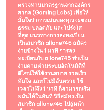
ตรวจทานมาตรฐานจากองค์กร
สากล (Gaming Labs) เพื่อให้
มั่นใจว่าการเล่นของคุณจะชอบ
ธรรม ปลอดภัย และโปร่งใส
ที่สุด แนวทางการลงทะเบียน
เป็นสมาชิก allone745 สมัคร
ง่ายข้างใน 1 นาที การลง
ทะเบียนกับ allone745 ทำเป็น
ง่ายดาย ผ่านระบบอัตโนมัติที่
ดีไซน์ให้ใช้งานสบาย รวดเร็ว
ทันใจ และก็ไม่มีอันตราย ใช้
เวลาไม่ถึง 1 นาที ก็สามารถเริ่ม
พนันได้ในทันที วิธีสมัครเป็น
สมาชิก allone745 ไปสู่หน้า