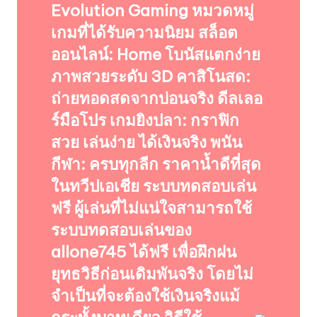
Evolution Gaming หมวดหมู่
เกมที่ได้รับความนิยม สล็อต
ออนไลน์:
Home
โบนัสแตกง่าย
ภาพสวยระดับ 3D คาสิโนสด:
ถ่ายทอดสดจากบ่อนจริง ดีลเลอ
ร์มือโปร เกมยิงปลา: กราฟิก
สวย เล่นง่าย ได้เงินจริง พนัน
กีฬา: ครบทุกลีก ราคาน้ำดีที่สุด
ในทวีปเอเชีย ระบบทดสอบเล่น
ฟรี ผู้เล่นที่ไม่แน่ใจสามารถใช้
ระบบทดสอบเล่นของ
allone745 ได้ฟรี เพื่อฝึกฝน
ยุทธวิธีก่อนเดิมพันจริง โดยไม่
จำเป็นที่จะต้องใช้เงินจริงแม้