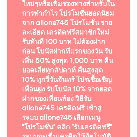
ใหม่ๆหรือเพิ่มช่องทางสำหรับใน
การทำกำไร โปรโมชั่นยอดนิยม
จาก allone745 โปรโมชั่น ราย
ละเอียด เครดิตฟรีสมาชิกใหม่
รับทันที 100 บาท ไม่ต้องฝาก
ก่อน โบนัสฝากทีแรกของวัน รับ
เพิ่ม 50% สูงสุด 1,000 บาท คืน
ยอดเสียทุกสัปดาห์ คืนสูงสุด
10% ทุกวี่วันจันทร์ โปรเชื้อเชิญ
เพื่อนฝูง รับโบนัส 10% จากยอด
ฝากของเพื่อนพ้อง วิธีรับ
allone745 เครดิตฟรี เข้าสู่
ระบบ allone745 เลือกเมนู
"โปรโมชั่น" คลิก "รับเครดิตฟรี"
ระบบจะเพิ่มเครดิตให้อัตโนมัติ