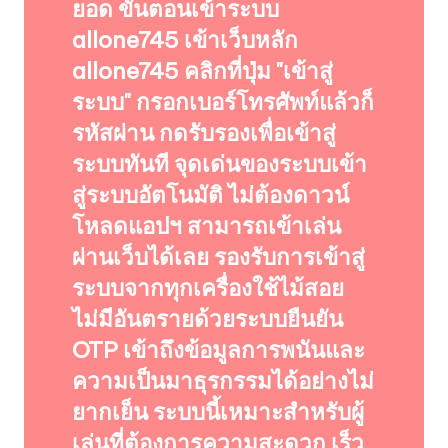
ยอด ขั้นตอนเข้าระบบ
allone745 เข้าเว็บหลัก
allone745 คลิกที่ปุ่ม "เข้าสู่
ระบบ" กรอกเบอร์โทรศัพท์แล้วก็
รหัสผ่าน กดรับรองเพื่อเข้าสู่
ระบบทันที จุดเด่นของระบบเข้า
สู่ระบบอัตโนมัติ ไม่ต้องดาวน์
โหลดแอปฯ สามารถเข้าเล่น
ผ่านเว็บได้เลย รองรับการเข้าสู่
ระบบจากทุกเครื่องใช้ไม้สอย
ไม่มีอันตรายด้วยระบบยืนยัน
OTP เข้าถึงข้อมูลการพนันและ
ความเป็นมาธุรกรรมได้อย่างไม่
ยากเย็น ระบบนี้เหมาะสำหรับผู้
เล่นที่ต้องการความสะดวก เร็ว