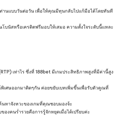
ท่านแบบวันต่อวัน เพื่อให้คุณมีทุนกลับไปแก้มือได้โดยทันที
ป็นโบนัสหรือเครดิตฟรีมอบให้เสมอ ความตั้งใจระดับนี้แหละ
P) เท่าไร ซึ่งที่ 188bet มีเกมประสิทธิภาพสูงที่มีค่านี้สูง
พิเศษออกมาติดๆกัน ค่อยขยับเบทเพิ่มขึ้นเพื่อรับตัวคูณที่
ี้ค้นหาจังหวะของเกมที่คุณชอบมองจ้ะ
ของคนร่ำรวยคือการรู้จักหยุดเมื่อได้เปรียบค่ะ