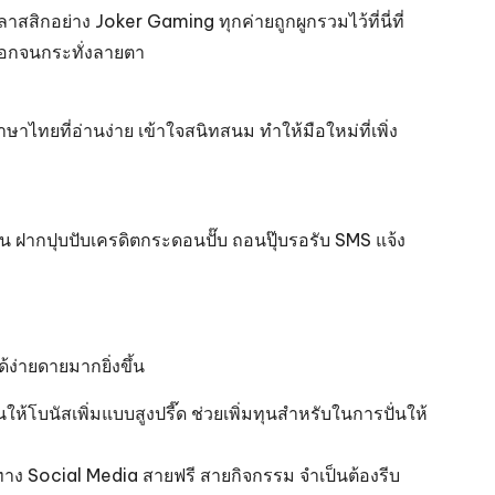
าสสิกอย่าง Joker Gaming ทุกค่ายถูกผูกรวมไว้ที่นี่ที่
ลือกจนกระทั่งลายตา
ทยที่อ่านง่าย เข้าใจสนิทสนม ทำให้มือใหม่ที่เพิ่ง
ฝากปุบปับเครดิตกระดอนปั๊บ ถอนปุ๊บรอรับ SMS แจ้ง
้ง่ายดายมากยิ่งขึ้น
โบนัสเพิ่มแบบสูงปรี๊ด ช่วยเพิ่มทุนสำหรับในการปั่นให้
นทาง Social Media สายฟรี สายกิจกรรม จำเป็นต้องรีบ