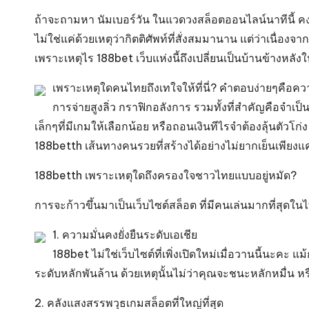
ถ้าจะถามหา นัมเบอร์วัน ในแวดวงสล็อตออนไลน์นาทีนี้ คงไม
ไม่ใช่แค่ด้วยเหตุว่ากิตติศัพท์ที่สั่งสมมานาน แต่ว่าเนื
เพราะเหตุไร 188bet เว็บแห่งนี้ถึงเปลี่ยนเป็นบ้านข้างหลัง
เพราะเหตุใดคนไทยถึงเทใจให้ที่นี่? คำตอบง่ายๆคือควา
การจ่ายสูงลิ่ว กราฟิกอลังการ รวมทั้งที่สำคัญคือจำเป็
เล็กๆที่มีเกมให้เลือกน้อย หรือถอนเงินทีไรจำต้องลุ้นตั
188betth เส้นทางคนรวยที่สร้างได้อย่างไม่ยากเย็นเพียงแค่
188betth เพราะเหตุใดถึงครองใจชาวไทยแบบอยู่หมัด?
การจะก้าวขึ้นมาเป็นเว็บไซต์สล็อต ที่มีคนเล่นมากที่สุดในไ
1. ความมั่นคงยั่งยืนระดับเอเชีย
188bet
ไม่ใช่เว็บไซต์ที่เพิ่งเปิดใหม่เมื่อวานนี้นะค
ระดับหลักพันล้าน ด้วยเหตุนั้นไม่ว่าคุณจะชนะหลักหมื่น ห
2. คลังแสงสรรพวุธเกมสล็อตที่ใหญ่ที่สุด