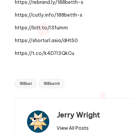
https://rebrand.ly/188betth-s
https://cutly.info/188betth-s
https://bitt.to/l3fumm
https://shorturl.asia/dHt50
https://t.co/k4D7l3QkCu
188bet
188betth
Tags:
Jerry Wright
View All Posts