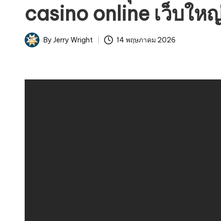
casino online เว็บให
By
Jerry Wright
14 พฤษภาคม 2026
Posted
by