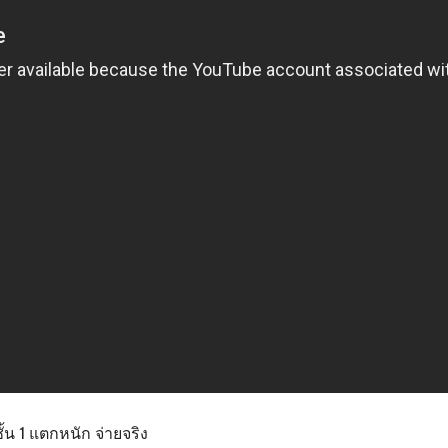
้น 1 แตกหนัก จ่ายจริง