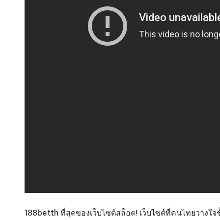
188betth ที่สุดของเว็บไซต์สล็อต! เว็บไซต์ที่คนไทยวางใจชั