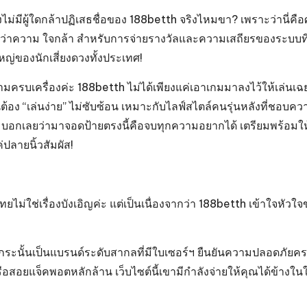
่มีผู้ใดกล้าปฏิเสธชื่อของ 188betth จริงไหมขา? เพราะว่านี่คือศ
่องจากว่าความ ใจกล้า สำหรับการจ่ายรางวัลและความเสถียรของระบบท
ใหญ่ของนักเสี่ยงดวงทั้งประเทศ!
มครบเครื่องค่ะ 188betth ไม่ได้เพียงแค่เอาเกมมาลงไว้ให้เล่นเฉย
นต้อง “เล่นง่าย” ไม่ซับซ้อน เหมาะกับไลฟ์สไตล์คนรุ่นหลังที่ชอบควา
วโก่ง บอกเลยว่ามาจอดป้ายตรงนี้คือจบทุกความอยากได้ เตรียมพร้อ
ปลายนิ้วสัมผัส!
ทยไม่ใช่เรื่องบังเอิญค่ะ แต่เป็นเนื่องจากว่า 188betth เข้าใจหัว
ะ แม้กระนั้นเป็นแบรนด์ระดับสากลที่มีใบเซอร์ฯ ยืนยันความปลอดภัยค
รือสอยแจ็คพอตหลักล้าน เว็บไซต์นี้เขามีกำลังจ่ายให้คุณได้ข้างใน