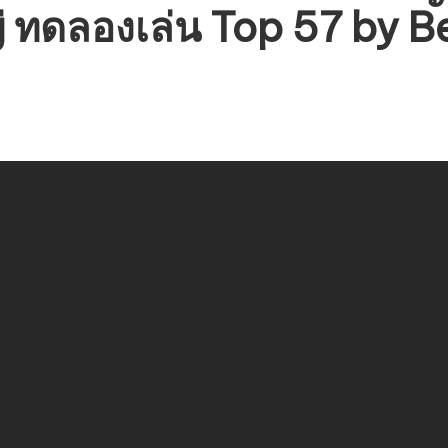
ญ่ ทดลองเล่น Top 57 by B