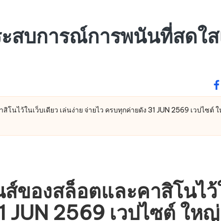
ระสบการณ์การพนันที่สดใ
fa
โนไว้ในเว็บเดียว เล่นง่าย จ่ายไว ครบทุกค่ายดัง 31 JUN 2569 เวปไซต์ 
์ของสล็อตและคาสิโนไว้ใน
 31 JUN 2569 เวปไซต์ ให