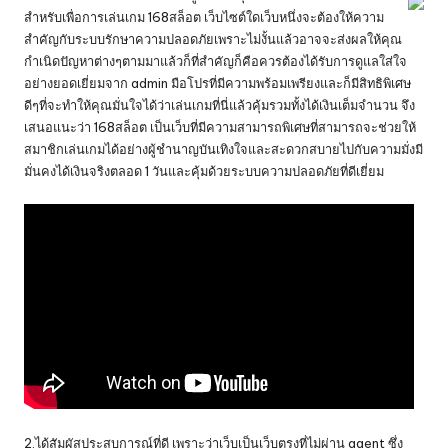
สำหรับเพื่อการเล่นเกม 168สล็อต เว็บไซต์ใดเว็บหนึ่งจะต้องให้ความ
สำคัญกับระบบรักษาความปลอดภัยเพราะไม่งั้นแล้วอาจจะส่งผลให้คุณ
กำเนิดปัญหาต่างๆตามมาแล้วก็ที่สำคัญก็คือควรต้องได้รับการดูแลใส่ใจ
อย่างยอดเยี่ยมจาก admin มือโปรที่มีความพร้อมเพรียงและก็มีสิทธิพิเศษ
ดีๆที่จะทำให้คุณมั่นใจได้ว่าเล่นเกมที่นี่แล้วคุ้มรวมทั้งได้เงินเต็มจำนวน จึง
เสนอแนะว่า 168สล็อต เป็นเว็บที่มีความสามารถพิเศษที่สามารถจะช่วยให้
สมาชิกเล่นเกมได้อย่างผู้ชำนาญบันเทิงใจและสะดวกสบายไปกับความมั่งมี
มั่นคงได้เงินจริงตลอด 1 วันและคุ้มด้วยระบบความปลอดภัยที่ดีเยี่ยม
2.ได้สัมผัสประสบการณ์ที่ดี เพราะว่าเว็บเป็นเว็บตรงที่ไม่ผ่าน agent ซึ่ง