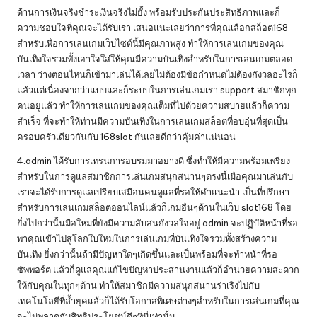
ด้านการเงินจริงชำระเงินจริงไม่ยั้ง พร้อมรับประกันประสิทธิภาพและก็
ความชอบใจที่คุณจะได้รับเรา เสนอแนะเลยว่าการที่คุณเลือกสล็อต168
สำหรับเพื่อการเล่นเกมเว็บไซต์นี้มีคุณภาพสูง ทำให้การเล่นเกมของคุณ
บันเทิงใจรวมทั้งเอาใจใส่ให้คุณมีความบันเทิงสำหรับในการเล่นเกมตลอด
เวลา ว่างตอนไหนก็เข้ามาเล่นได้เลยไม่ต้องมีข้อกำหนดไม่ต้องกังวลอะไรก็
แล้วแต่เนื่องจากว่าแบบและก็ระบบในการเล่นเกมเรา support สมาชิกทุก
คนอยู่แล้ว ทำให้การเล่นเกมของคุณเต็มที่ไปด้วยความสบายแล้วก็ความ
สำเร็จ ที่จะทำให้ท่านมีความบันเทิงในการเล่นเกมสล็อตที่อบอุ่นที่สุดเป็น
ครอบครัวเดียวกันกับ 168slot กันเลยดีกว่าคุ้มค่าแน่นอน
4.admin ได้รับการเทรนการอบรมมาอย่างดี ซึ่งทำให้มีความพร้อมเพรียง
สำหรับในการดูแลสมาชิกการเล่นเกมสนุกสนานๆตรงนี้เมื่อคุณมาเล่นกับ
เราจะได้รับการดูแลเปรียบเสมือนคนดูแลที่รอให้คำแนะนำ เป็นที่ปรึกษา
สำหรับการเล่นเกมสล็อตออนไลน์แล้วก็เกมอื่นๆด้านในเว็บ slot168 โดย
ยิ่งไปกว่านั้นมือใหม่ที่ยังมีความสับสนกังวลใจอยู่ admin จะปฏิบัติหน้าที่รอ
พาคุณเข้าไปสู่โลกใบใหม่ในการเล่นเกมที่บันเทิงใจรวมทั้งสร้างความ
บันเทิง ยิ่งกว่านั้นถ้ามีปัญหาใดๆเกิดขึ้นและเป็นพร้อมที่จะทำหน้าที่รอ
ซัพพอร์ต แล้วก็ดูแลคุณแก้ไขปัญหาประสานงานแล้วก็อำนวยความสะดวก
ให้กับคุณในทุกๆด้าน ทำให้สมาชิกมีความสนุกสนานร่าเริงไปกับ
เทคโนโลยีที่ล้ำยุคแล้วก็ได้รับโอกาสพิเศษต่างๆสำหรับในการเล่นเกมที่คุณ
จะไม่พลาดกับสิทธิประโยชน์ดีๆที่นี่เท่านั้น