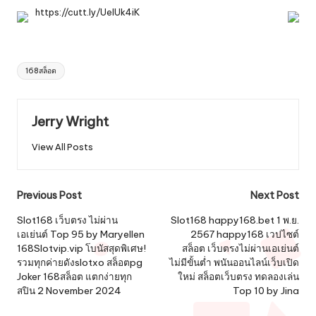
https://cutt.ly/UeIUk4iK
Tags:
168สล็อต
Jerry Wright
View All Posts
Post
Previous Post
Next Post
navigation
Slot168 เว็บตรง ไม่ผ่าน
Slot168 happy168.bet 1 พ.ย.
เอเย่นต์ Top 95 by Maryellen
2567 happy168 เวปไซต์
168Slotvip.vip โบนัสสุดพิเศษ!
สล็อต เว็บตรงไม่ผ่านเอเย่นต์
รวมทุกค่ายดังslotxo สล็อตpg
ไม่มีขั้นต่ำ พนันออนไลน์เว็บเปิด
Joker 168สล็อต แตกง่ายทุก
ใหม่ สล็อตเว็บตรง ทดลองเล่น
สปิน 2 November 2024
Top 10 by Jina