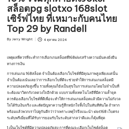
สล็อตpg slotxo 168slot
เซิร์ฟไทย ที่เหมาะกับคนไทย
Top 29 by Randell
By
Jerry Wright
4 ตุลาคม 2024
Posted
by
เหตุผลที่ควรที่จะทำการเลือกเกมสล็อตที่
168slot
สร้างความมั่นคงยั่งยืน
ทางการเงิน
การเล่นเกม 168สล็อต จำเป็นต้องเลือกเว็บไซต์ที่มีคุณภาพสูงเพียงแค่นั้น
จำเป็นต้องเน้นเลยว่าการเลือกเว็บที่ดีจะช่วยทำให้การเล่นเกมสล็อตมี
ความปลอดภัยสูงขึ้น รวมทั้งคุณก็ยังเป็นสุขในการเล่นเกมโดยไม่จำเป็นที่
จะต้องมาวิตกกังวลดวงใจอีกด้วย แบบรวมทั้งเทคโนโลยีที่มีความล้ำยุค
ควรต้องเลือกเว็บไซต์ที่ดีเพื่อจะทำให้การเล่นเกมสล็อตแล้วมีความไม่กังวล
ใจได้รับเงินจริง และตัดปัญหาความรู้สึกหนักใจทิ้งไปในทันทีทันใด ถ้าหาก
พร้อมแล้วพวกเราไปดูกันดีกว่าว่าเพราะเหตุไรจึงแนะนำ slot168 เว็บตรง
ระดับพรีเมี่ยมที่ได้รับการยอมรับในระดับสากลว่าดีและก็คุ้มที่สุด
1.เป็นเว็บไซต์ที่มีความปลอดภัยสูง การที่คุณจะเลือกเว็บไซต์สล็อต