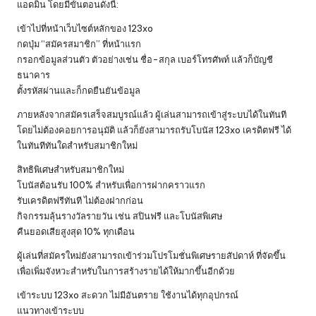
แอดมิน โดยมีขั้นตอนดังนี้:
เข้าไปที่หน้าเว็บไซต์หลักของ 123xo
กดปุ่ม “สมัครสมาชิก” ที่หน้าแรก
กรอกข้อมูลส่วนตัว ตัวอย่างเช่น ชื่อ-สกุล เบอร์โทรศัพท์ แล้วก็บัญชี
ธนาคาร
ตั้งรหัสผ่านและก็กดยืนยันข้อมูล
ภายหลังจากสมัครเสร็จสมบูรณ์แล้ว ผู้เล่นสามารถเข้าสู่ระบบได้ในทันที
โดยไม่ต้องคอยการอนุมัติ แล้วก็ยังสามารถรับโบนัส 123xo เครดิตฟรี ได้
ในทันทีทันใดสำหรับสมาชิกใหม่
สิทธิพิเศษสำหรับสมาชิกใหม่
โบนัสต้อนรับ 100% สำหรับเพื่อการฝากคราวแรก
รับเครดิตฟรีทันที ไม่ต้องฝากก่อน
กิจกรรมลุ้นรางวัลรายวัน เช่น สปินฟรี และโบนัสพิเศษ
คืนยอดเสียสูงสุด 10% ทุกเดือน
ผู้เล่นที่สมัครใหม่ยังสามารถเข้าร่วมโปรโมชั่นพิเศษรายสัปดาห์ ที่จัดขึ้น
เพื่อเพิ่มจังหวะสำหรับในการสร้างรายได้ให้มากขึ้นอีกด้วย
เข้าระบบ 123xo สะดวก ไม่มีอันตราย ใช้งานได้ทุกอุปกรณ์
แนวทางเข้าระบบ