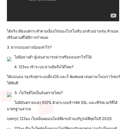
ได้จริง เพียงแต่กระทำตามเงื่อนไขของโปรโมชั่น ยกตัวอย่างเช่น ทำยอด
เทิร์นตามที่ได้มีการกำหนด
3. ฝากถอนอย่างน้อยเท่าไร?
ไม่มีอย่างต่ำ ผู้เล่นสามารถฝากหรือถอนเท่าไรก็ได้
4. 123xo เข้าระบบ ผ่านมือถือได้ไหม?
ได้แน่นอน รองรับทุกระบบทั้ง iOS และก็ Android เล่นผ่านเว็บเบราว์เซอร์
ได้ทันที
5. เว็บไซต์ไม่เป็นอันตรายไหม?
ไม่มีอันตรายแน่ๆ 100% ด้วยระบบเข้ารหัส SSL และเซิร์ฟเวอร์ที่ได้
มาตรฐานสากล
บทสรุป: 123xo เว็บสล็อตออนไลน์ที่ครบถ้วนบริบูรณ์ที่สุดในปี 2025
123xo คือเว็บไซต์สล็อตออนไลน์ที่ตอบปัญหาทุกความจำเป็นของผู้