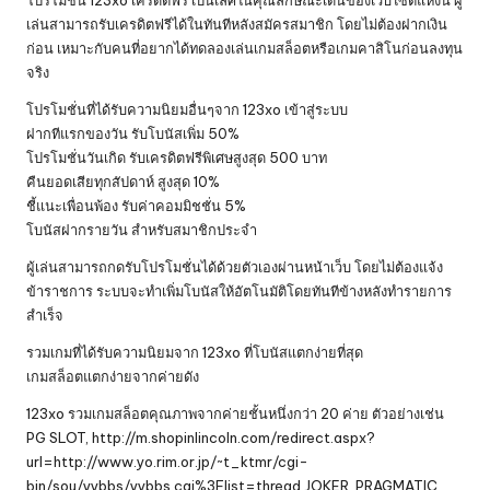
โปรโมชั่น 123xo เครดิตฟรี เป็นเลิศในคุณลักษณะเด่นของเว็บไซต์แห่งนี้ ผู้
เล่นสามารถรับเครดิตฟรีได้ในทันทีหลังสมัครสมาชิก โดยไม่ต้องฝากเงิน
ก่อน เหมาะกับคนที่อยากได้ทดลองเล่นเกมสล็อตหรือเกมคาสิโนก่อนลงทุน
จริง
โปรโมชั่นที่ได้รับความนิยมอื่นๆจาก
123xo เข้าสู่ระบบ
ฝากทีแรกของวัน รับโบนัสเพิ่ม 50%
โปรโมชั่นวันเกิด รับเครดิตฟรีพิเศษสูงสุด 500 บาท
คืนยอดเสียทุกสัปดาห์ สูงสุด 10%
ชี้แนะเพื่อนพ้อง รับค่าคอมมิชชั่น 5%
โบนัสฝากรายวัน สำหรับสมาชิกประจำ
ผู้เล่นสามารถกดรับโปรโมชั่นได้ด้วยตัวเองผ่านหน้าเว็บ โดยไม่ต้องแจ้ง
ข้าราชการ ระบบจะทำเพิ่มโบนัสให้อัตโนมัติโดยทันทีข้างหลังทำรายการ
สำเร็จ
รวมเกมที่ได้รับความนิยมจาก 123xo ที่โบนัสแตกง่ายที่สุด
เกมสล็อตแตกง่ายจากค่ายดัง
123xo รวมเกมสล็อตคุณภาพจากค่ายชั้นหนึ่งกว่า 20 ค่าย ตัวอย่างเช่น
PG SLOT,
http://m.shopinlincoln.com/redirect.aspx?
url=http://www.yo.rim.or.jp/~t_ktmr/cgi-
bin/sou/yybbs/yybbs.cgi%3Flist=thread
JOKER, PRAGMATIC