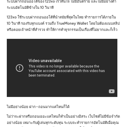
ระบบฝากถอนออโต้ของ 123xo เร็วทันใจ ไม่มีอันตราย และไม่มีอย่างต่ำ
ระบบอัตโนมัติข้างใน 10 วินาที
123xo ใช้ระบบฝากถอนออโต้ที่นำสมัยที่สุดในไทย ทำรายการได้ภายใน
10 วินาที รองรับทุกแบงค์ รวมถึง TrueMoney Wallet โดยไม่ต้องแนบสลิป
หรือคอยเจ้าหน้าที่สำรวจ ทำให้การทำธุรกรรมเป็นเรื่องที่ไม่ยากและก็เร็ว
ไม่มีอย่างน้อย ฝาก-ถอนมากแค่ไหนก็ได้
ไม่ว่าจะฝากหรือถอนเยอะแค่ไหนก็ทำเป็นอย่างอิสระ เว็บไซต์ไม่มีข้อจำกัด
อย่างน้อย เหมาะกับผู้เล่นทุกระดับทุน ระบบจะทำรายการอัตโนมัติเมื่อคุณ