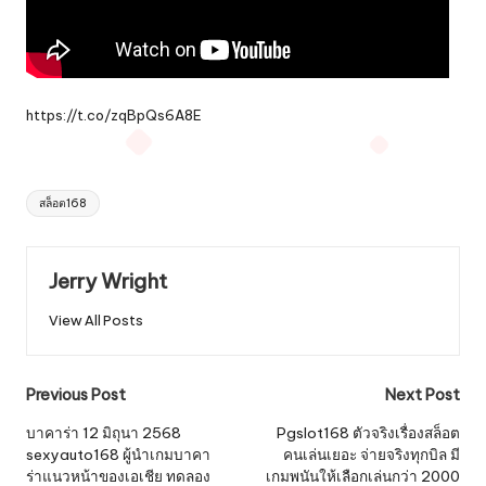
https://t.co/zqBpQs6A8E
Tags:
สล็อต168
Jerry Wright
View All Posts
Post
Previous Post
Next Post
navigation
บาคาร่า 12 มิถุนา 2568
Pgslot168 ตัวจริงเรื่องสล็อต
sexyauto168 ผู้นำเกมบาคา
คนเล่นเยอะ จ่ายจริงทุกบิล มี
ร่าแนวหน้าของเอเชีย ทดลอง
เกมพนันให้เลือกเล่นกว่า 2000