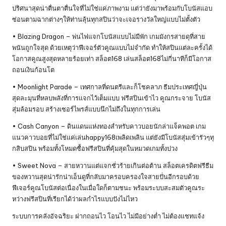
ปริศนาสุดน่าตื่นตาตื่นใจที่ไม่ใช่แค่ภาพงาม แต่ว่ายังมาพร้อมกับโบนัสแอบ
ซ่อนตามฉากต่างๆให้ท่านลุ้นทุกสปินว่าจะเจอรางวัลใหญ่แบบไม่ตั้งตัว
• Blazing Dragon – พ่นไฟแจกโบนัสแบบไม่มีพัก เกมมังกรสายดุที่สาย
พนันถูกใจสุด ด้วยเหตุว่าฟีเจอร์ตัวคูณแบบไม่จำกัด ทำให้สปินแต่ละครั้งได้
โอกาสคูณสูงสุดหลายร้อยเท่า
สล็อต168
เล่นสล็อต168ไม่กี่นาทีก็มีโอกาส
ถอนเงินก้อนโต
• Moonlight Parade – เทศกาลที่ดนตรีและก็โชคลาภ ธีมประเทศญี่ปุ่น
สุดละมุนที่หลบพลังที่การแจกไว้เต็มแบบ ฟรีสปินเข้าไว คูณกระจาย โบนัส
สุ่มล้อมรอบ สร้างเซอร์ไพรส์แบบนึกไม่ถึงในทุกการเล่น
• Cash Canyon – ดินแดนแห่งทองสำหรับคาวบอยนักล่าแจ็คพอต เกม
แนวคาวบอยที่ไม่ใช่แค่เล่น
happy168
เพลิดเพลิน แต่ยังมีโบนัสสุ่มเข้ารัวๆทุ
กสิบสปิน พร้อมทั้งโหมดซื้อฟรีสปินที่คุ้มสุดในหมวดเกมทั้งปวง
• Sweet Nova – สายหวานแต่แจกชั่วร้ายเกินต่อต้าน สล็อตเครดิตฟรีธีม
ของหวานสุดน่ารักน่าเอ็นดูที่กลับมาครอบครองใจสายปั่นอีกรอบด้วย
ฟีเจอร์คูณโบนัสต่อเนื่องในเมื่อใดก็ตามชนะ พร้อมระบบสะสมตัวคูณระ
หว่างฟรีสปินที่เรียกได้ว่าผลกำไรแบบปังไม่ไหว
ระบบการคลังอัจฉริยะ ฝากถอนไว โอนไว ไม่มีอย่างต่ำ ไม่ต้องแชทแจ้ง