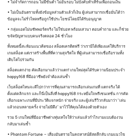
• ไม่จำกัดการถอน ไม่มีขั้นต่ำ ไม่อั้นรอบ ไม่บังคับทำเทิร์นเพื่อถอนเงิน
• ไม่เป็นอันตรายทั้งยังข้อมูลส่วนตัวแล้วก็เงิน ผู้เล่นสามารถเชื่อมั่นได้ว่า
ข้อมูลจะไม่รั่วไหลหรือถูกใช้ประโยชน์โดยมิได้รับอนุญาต
• กลุ่มแอดไม่นซัพพอร์ตจริง ไม่ใช่บอท พร้อมเสวนา ตอบคำถาม และก็ช่วย
ขจัดปัญหาแบบคนจริงตลอด 24 ชั่วโมง
ทั้งหมดนี้สะท้อนแนวคิดของ สล็อตเครดิตฟรี ว่าเรามิได้เพียงแค่ให้บริการ
เกมสล็อต แต่เราสร้างพื้นที่ที่ความสุจริตใจ ที่ผู้เล่นสามารถเชื่อถือรวมทั้ง
เติบโตไปร่วมกัน
สล็อตแตกง่าย คัดเลือกมาแล้วว่าแตก! เกมใหม่สุดได้รับความนิยมประจำ
happy168 ที่มืออาชีพยังจำต้องเล่นซ้ำ
เว็บสล็อตไหนจะดีไปกว่าการที่คุณสามารถเลือกเล่นเกมที่ แตกจริง ได้
ตั้งแต่คลิกแรก และก็นี่เป็นสิ่งที่ happy168 กระหยิ่มใจพรีเซนเทชั่น การคัด
เลือกเฉพาะเกมที่มีประวัติแจกหนัก จ่ายจริง และผู้เล่นรีวิวกลับมาว่า “เล่น
แล้วถอนหลายครั้ง จ่ายไม่มีดึง” มาไว้ให้คุณได้ลองด้วยตัวเอง
รวม 5 เกมใหม่ที่มืออาชีพต่างทุ่มเทใจให้ว่าเล่นแล้วกำไรงามแบบต้องวน
กลับมาเล่นซ้ำ
• Phantom Fortune – เสี่ยงอันตรายในคฤหาสน์ผีสุดลึกลับ เกมแนวไข