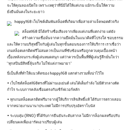
จะให้คุณลองเปิดใจ เพราะเหตุว่าที่นี่มิได้ให้แค่เกม แม้กระนั้นให้ความ
ยั่งยืนมั่นคงในระยะยาว
happy168 เว็บไซต์เดิมพันสล็อตที่เกิดมาเพื่อสายล่าแจ็คพอตตัวจริง
สล็อต168 มิได้สร้างชื่อเสียงจากเพียงแค่เกมที่แตกง่าย แต่ยัง
สร้างความเชื่อมั่นจากความยึดมั่นในแนวคิดที่โปร่งใส ชอบธรรม
และให้ความบริสุทธิ์ใจกับผู้เล่นในทุกขั้นตอนของการให้บริการ เราเชื่อว่า
เกมสล็อตเครดิตฟรีไม่สมควรเป็นเกมที่ซับซ้อนหรือถูกควบคุมเบื้องหน้า
เบื้องหลังจนกระทั่งผู้เล่นหมดสนุก แต่ว่าควรเป็นพื้นที่ที่ผู้เล่นรู้สึกมั่นใจว่า
“ทุกสปินมีสิทธิ์ลุ้นจริง ไม่ใช่แค่ภาพมายา”
นี่เป็นสิ่งที่ทำให้แนวคิดของ happy168 แตกต่างรวมทั้งน่าไว้ใจ
• เว็บไซต์สล็อต168ตรงที่ไม่ผ่านเอเย่นต์ เล่นได้เต็มกำลัง ไม่มีตัวกลางตัด
กำไร ระบบการคลังเชื่อมตรงกับเซิร์ฟเวอร์หลัก
• ทุกเกมสล็อตเครดิตฟรีมาจากผู้ให้บริการลิขสิทธิ์แท้ ได้รับการตรวจสอบ
จากหน่วยงานนานาประเทศ ไม่มีการปรับปรุงอัตราโบนัส
• ระบบสุ่ม (RNG) ที่ได้รับการยืนยันระดับสากล ไม่มีการล็อกผลหรือปรับ
เปลี่ยนผลเพื่อเอารัดเอาเปรียบผู้เล่น