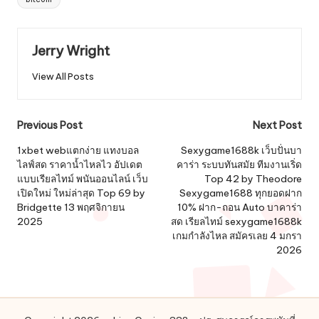
Jerry Wright
View All Posts
Post
Previous Post
Next Post
navigation
1xbet webแตกง่าย แทงบอล
Sexygame1688k เว็บปั่นบา
ไลฟ์สด ราคาน้ำไหลไว อัปเดต
คาร่า ระบบทันสมัย ทีมงานเริ่ด
แบบเรียลไทม์ พนันออนไลน์ เว็บ
Top 42 by Theodore
เปิดใหม่ ใหม่ล่าสุด Top 69 by
Sexygame1688 ทุกยอดฝาก
Bridgette 13 พฤศจิกายน
10% ฝาก-ถอน Auto บาคาร่า
2025
สด เรียลไทม์ sexygame1688k
เกมกำลังไหล สมัครเลย 4 มกรา
2026