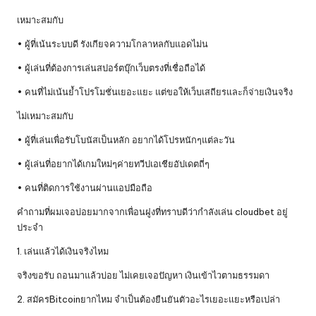
เหมาะสมกับ
• ผู้ที่เน้นระบบดี รังเกียจความโกลาหลกับแอดไม่น
• ผู้เล่นที่ต้องการเล่นสปอร์ตบุ๊กเว็บตรงที่เชื่อถือได้
• คนที่ไม่เน้นย้ำโปรโมชั่นเยอะแยะ แต่ขอให้เว็บเสถียรและก็จ่ายเงินจริง
ไม่เหมาะสมกับ
• ผู้ที่เล่นเพื่อรับโบนัสเป็นหลัก อยากได้โปรหนักๆแต่ละวัน
• ผู้เล่นที่อยากได้เกมใหม่ๆค่ายทวีปเอเชียอัปเดตถี่ๆ
• คนที่ติดการใช้งานผ่านแอปมือถือ
คำถามที่ผมเจอบ่อยมากจากเพื่อนฝูงที่ทราบดีว่ากำลังเล่น cloudbet อยู่
ประจำ
1. เล่นแล้วได้เงินจริงไหม
จริงขอรับ ถอนมาแล้วบ่อย ไม่เคยเจอปัญหา เงินเข้าไวตามธรรมดา
2. สมัครBitcoinยากไหม จำเป็นต้องยืนยันตัวอะไรเยอะแยะหรือเปล่า