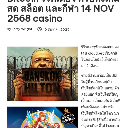
สด สล็อต และกีฬา 14 NOV
2568 casino
By
Jerry Wright
10 ธันวาคม 2025
Posted
by
รีวิวตรงๆข้างหลังทดลอง
เล่น cloudbet เว็บคาสิ
โนออนไลน์ เว็บไซต์ตรง
มา 2 เดือน
ช่วงที่ผ่านมาผมเป็นเลิศ
ในผู้ที่วนเวียนอยู่กับ
เว็บไซต์คาสิโนหลายเจ้า
ลองหมด ทั้งเว็บไซต์ใหญ่
เว็บนอก เว็บเอเย่นต์ เว็บที่
เพื่อนพ้องแนะนำ หรือ
เว็บไซต์ที่โผล่ในโฆษณา
จนกระทั่งรู้สึกเบื่อมากกับ
ปัญหาเดิมๆที่ไม่ว่าจะเล่น