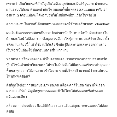
เพราะว่าเป็นเว็บตรง ที่สำคัญเป็นไม่ต้องคุยกับแอดมินให้วุ่นวาย ฝากถอน
ผ่านระบบได้เลย ฟังมองน่าสนใจ ผมเลยตั้งมั่นทดลองเล่นแบบเอาจริงเอา
จังนาน 2 เดือนเพื่อจะได้ทราบว่าเว็บไซต์แห่งนี้มันเวิร์กใช่หรือไม่
ความประทับใจแรกที่ได้สัมผัสทันทีหลังสมัครใช้งานครั้งแรกกับ cloudbet
ผมเริ่มต้นจากการสมัครเป็นสมาชิกผ่านหน้าเว็บ สปอร์ตบุ๊ก ด้วยตัวเอง ไม่
ต้องแอดไลน์ ไม่ต้องกรอกข้อมูลส่วนตัวอะไรยุ่งยาก แค่เบอร์โทร อีเมล ตั้ง
รหัสผ่าน เพียงนี้ก็เข้าใช้งานได้แล้ว ซึ่งมันรู้สึกสะดวกและค่อยกว่าหลาย
เว็บที่จำเป็นต้องใช้ขั้นตอนหลายชั้นมากมาย
หลังสมัครเสร็จผมลองกดเข้าไปตรวจแต่ละรายการอาหาร พบว่า สปอร์ต
บุ๊ก ดีไซน์เค้าหน้าเว็บมาแบบไม่รก ไม่มีปุ่มมั่ว ไม่มีแบนเนอร์กระพริบวุ่นวาย
ทั้งหมดทุกอย่างใช้งานง่าย เข้าใจง่าย รวมทั้งโหลดไวมากแม้ว่าจะเล่นบน
โทรศัพท์เคลื่อนที่
สิ่งที่ถูกใจคือมีการแยกประเภทชัดเจน สล็อต คาสิโนสด กีฬา มีให้เลือก
ครบ และก็ที่สำคัญคือทุกเกมทดลองเข้าได้โดยไม่เด้งออกหรือค้างเลย
แม้แต่เกมเดียว
สล็อตจาก cloudbet ถึงแม้มิได้เยอะแยะแล้วแต่คุณภาพแน่นแบบไม่ต้อง
สงสัย