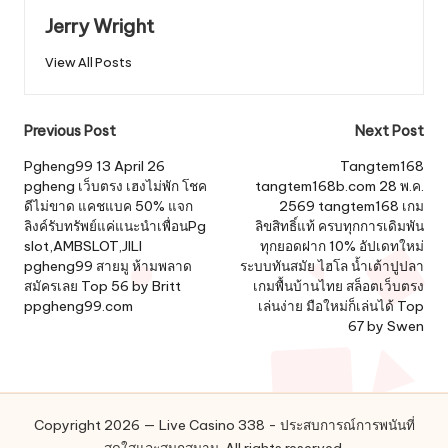
Jerry Wright
View All Posts
Post
Previous Post
Next Post
navigation
Pgheng99 13 April 26
Tangtem168
pgheng เว็บตรง เฮงไม่พัก โชค
tangtem168b.com 28 พ.ค.
ดีไม่ขาด แคชแบค 50% แจก
2569 tangtem168 เกม
ลิงค์รับทรัพย์แค่แนะนำเพื่อนPg
ลิขสิทธิ์แท้ ครบทุกการเดิมพัน
slot,AMBSLOT,JILI
ทุกยอดฝาก 10% อัปเดทใหม่
pgheng99 สายมู ห้ามพลาด
ระบบทันสมัย ไฮโล น้ำเต้าปูปลา
สมัครเลย Top 56 by Britt
เกมพื้นบ้านไทย สล็อตเว็บตรง
ppgheng99.com
เล่นง่าย มือใหม่ก็เล่นได้ Top
67 by Swen
Copyright 2026 — Live Casino 338 - ประสบการณ์การพนันที่
สดใสและสนุกสนาน. All rights reserved.