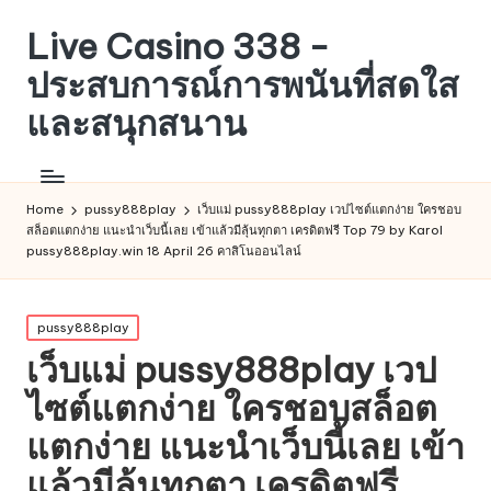
Live Casino 338 -
ประสบการณ์การพนันที่สดใส
และสนุกสนาน
Home
pussy888play
เว็บแม่ pussy888play เวปไซต์แตกง่าย ใครชอบ
สล็อตแตกง่าย แนะนำเว็บนี้เลย เข้าแล้วมีลุ้นทุกตา เครดิตฟรี Top 79 by Karol
pussy888play.win 18 April 26 คาสิโนออนไลน์
Posted
pussy888play
in
เว็บแม่ pussy888play เวป
ไซต์แตกง่าย ใครชอบสล็อต
แตกง่าย แนะนำเว็บนี้เลย เข้า
แล้วมีลุ้นทุกตา เครดิตฟรี