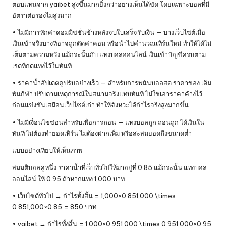
ตอบแทนจาก yaibet สูงขึ้นมากยิ่งกว่าอย่างเห็นได้ชัด โดยเฉพาะบอลที่มี
อัตราต่อรองไม่สูงมาก
• ไม่มีการหักค่าคอมมิชชั่นข้างหลังจบใบเสร็จรับเงิน — บางเว็บไซต์เมื่อ
เงินเข้าจริงบางทีอาจถูกตัดค่าคอม หรือนำไปคำนวณเทิร์นใหม่ ทำให้ได้ไม่
เต็มตามความหวัง แม้กระนั้นกับ แทงบอลออนไลน์ เงินเข้าบัญชีครบตาม
เรตที่กดแทงไว้ในทันที
• ราคาน้ำอัปเดตคู่ปรับอย่างเร็ว — สำหรับการพนันบอลสด ราคาของ เดิม
พันกีฬา ปรับตามเหตุการณ์ในสนามจริงแทบทันที ไม่ใช่เอาราคาค้างไว้
ก่อนแข่งขันเสมือนเว็บไซต์เก่า ทำให้จังหวะได้กำไรจริงสูงมากขึ้น
• ไม่มีเงื่อนไขซ่อนสำหรับเพื่อการถอน — แทงบอลถูก ถอนถูก ได้เงินใน
ทันที ไม่ต้องทำยอดเทิร์น ไม่ต้องฝากเพิ่ม หรือสะสมยอดถึงขนาดต่ำ
แบบอย่างเทียบให้เห็นภาพ
สมมติบอลคู่หนึ่ง ราคาน้ำที่เว็บทั่วไปให้มาอยู่ที่ 0.85 แม้กระนั้น แทงบอล
ออนไลน์ ให้ 0.95 ถ้าหากแทง 1,000 บาท
• เว็บไซต์ทั่วไป → กำไรทั้งสิ้น = 1,000×0.851,000 \times
0.851,000×0.85 = 850 บาท
• yaibet → กำไรทั้งสิ้น = 1,000×0.951,000 \times 0.951,000×0.95