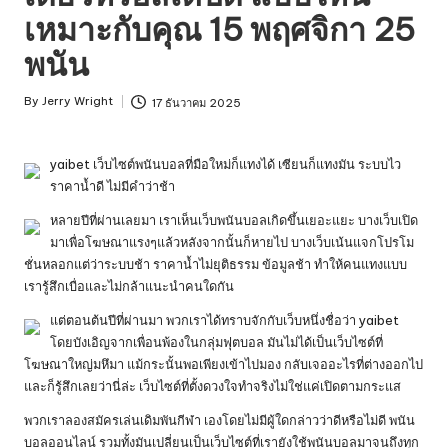
เหมาะกับคุณ 15 พฤศจิกา 25
พนัน
By
Jerry Wright
17 ธันวาคม 2025
Posted
by
yaibet เว็บไซต์พนันบอลที่มือใหม่ก็แทงได้ เซียนก็แทงมัน ระบบไว
ราคาน้ำดี ไม่มีคำว่าช้า
หลายปีที่ผ่านเลยมา เราเห็นเว็บพนันบอลเกิดขึ้นเยอะแยะ บางเว็บเปิด
มาเพื่อโฆษณาแรงๆแล้วหลังจากนั้นก็หายไป บางเว็บเน้นแจกโปรโม
ชั่นหลอกแต่ว่าระบบช้า ราคาน้ำไม่ยุติธรรม ข้อมูลช้า ทำให้คนแทงแบบ
เรารู้สึกเบื่อและไม่กล้าแนะนำคนใดกัน
แต่ตอนต้นปีที่ผ่านมา พวกเราได้ทราบจักกับเว็บหนึ่งชื่อว่า
yaibet
โดยบังเอิญจากเพื่อนพ้องในกลุ่มฟุตบอล มันไม่ได้เป็นเว็บไซต์ที่
โฆษณาใหญ่มหึมา แม้กระนั้นพอเพียงเข้าไปมอง กลับเจออะไรที่ต่างออกไป
และก็รู้สึกเลยว่านี่ล่ะ เว็บไซต์ที่ตั้งดวงใจทำจริงไม่ใช่แค่เปิดตามกระแส
พวกเราลองสมัครเล่นเดิมพันกีฬา เองโดยไม่มีผู้ใดกล่าวว่าดีหรือไม่ดี พนัน
บอลออนไลน์ รวมทั้งมันเปลี่ยนเป็นเว็บไซต์ที่เรายังใช้พนันบอลมาจนถึงทุก