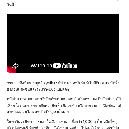
วันนี้
รายการชิงชัยครบทุกลีก yaibet อัปเดตราคาในทันที ไม่มีดีเลย์ แทงได้ทั้ง
ยังก่อนแข่งขันและระหว่างแข่งแบบสดๆ
หนึ่งในปัญหาหลักของเว็บไซต์พนันบอลออนไลน์หลายแห่งเป็น ไม่มีบอลให้
เลือก โดยเฉพาะอย่างยิ่งพวกลีกเล็ก ลีกเอเชีย หรือพวกรายการฝึกซ้อม แต่
แทงบอลออนไลน์ แทบไม่มีปัญหานั้นเลย
ในทุกวันจะมีรายการบอลให้เลือกแทงมากยิ่งกว่า 1,000 คู่ ตั้งแต่ลีกใหญ่
ยุโรปอย่างพรีเมียร์ลีก ลาลีกา กัลโช่ บุนเดสลีกา ไปจนถึงลีกประเทศญี่ปุ่น