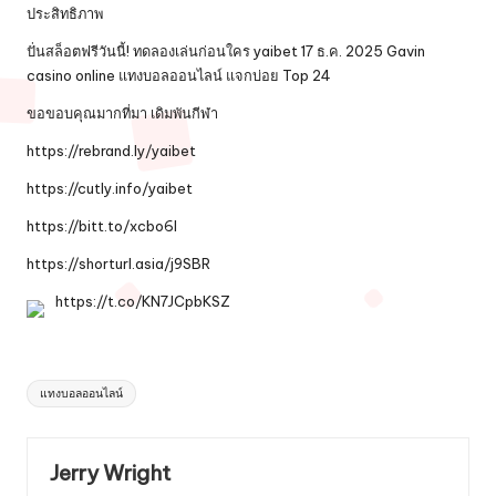
ประสิทธิภาพ
ปั่นสล็อตฟรีวันนี้! ทดลองเล่นก่อนใคร yaibet 17 ธ.ค. 2025 Gavin
casino online แทงบอลออนไลน์ แจกบ่อย Top 24
ขอขอบคุณมากที่มา
เดิมพันกีฬา
https://rebrand.ly/yaibet
https://cutly.info/yaibet
https://bitt.to/xcbo6l
https://shorturl.asia/j9SBR
https://t.co/KN7JCpbKSZ
Tags:
แทงบอลออนไลน์
Jerry Wright