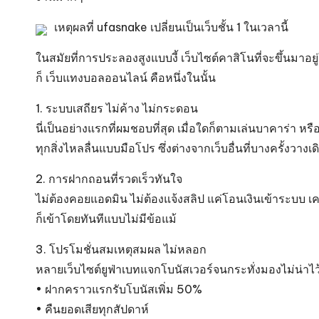
เหตุผลที่ ufasnake เปลี่ยนเป็นเว็บชั้น 1 ในเวลานี้
ในสมัยที่การประลองสูงแบบงี้ เว็บไซต์คาสิโนที่จะขึ้นมาอย
ก็ เว็บแทงบอลออนไลน์ คือหนึ่งในนั้น
1. ระบบเสถียร ไม่ค้าง ไม่กระดอน
นี่เป็นอย่างแรกที่ผมชอบที่สุด เมื่อใดก็ตามเล่นบาคาร่า หร
ทุกสิ่งไหลลื่นแบบมือโปร ซึ่งต่างจากเว็บอื่นที่บางครั้งวาง
2. การฝากถอนที่รวดเร็วทันใจ
ไม่ต้องคอยแอดมิน ไม่ต้องแจ้งสลิป แค่โอนเงินเข้าระบบ เค
ก็เข้าโดยทันทีแบบไม่มีข้อแม้
3. โปรโมชั่นสมเหตุสมผล ไม่หลอก
หลายเว็บไซต์ยูฟ่าเบทแจกโบนัสเวอร์จนกระทั่งมองไม่น่าไว้วาง
• ฝากคราวแรกรับโบนัสเพิ่ม 50%
• คืนยอดเสียทุกสัปดาห์