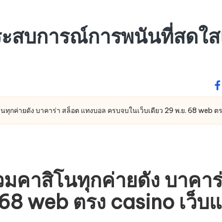
ระสบการณ์การพนันที่สดใ
fa
ทุกค่ายดัง บาคาร่า สล็อต แทงบอล ครบจบในเว็บเดียว 29 พ.ย. 68 web ตรง
มคาสิโนทุกค่ายดัง บาคาร
 68 web ตรง casino เว็บแ