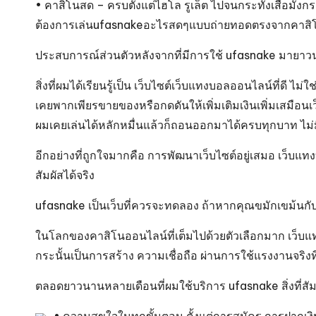
• คาสิโนสด – ครบตั้งแต่ไฮโล รูเล็ต ไปจนกระทั่งเสือมังกร
ต้องการเล่นufasnakeอะไรสดๆแบบถ่ายทอดตรงจากคาสิโนของจ
ประสบการณ์ส่วนตัวหลังจากที่มีการใช้ ufasnake มายา
สิ่งที่ผมได้เรียนรู้เป็น เว็บไซต์เว็บแทงบอลออนไลน์ที่
เคยพากเพียรขายของหรือกดดันให้เพิ่มเติมเงินเพิ่มเสมือนเ
ผมเคยเล่นได้หลักหมื่นแล้วก็ถอนออกมาได้ครบทุกบาท ไม่มีข
อีกอย่างที่ถูกใจมากคือ การพัฒนาเว็บไซต์อยู่เสมอ เว็บแท
สัมผัสได้จริง
ufasnake เป็นเว็บที่ควรจะทดลอง ถ้าหากคุณขมักเขม้นก
ในโลกของคาสิโนออนไลน์ที่เต็มไปด้วยตัวเลือกมาก เว็บแทง
กระนั้นเป็นการสร้าง ความเชื่อถือ ผ่านการใช้แรงงานจริงท
ตลอดยาวนานหลายเดือนที่ผมใช้บริการ ufasnake สิ่งที่สัมผ
• ความสุขใจในทุกขั้นตอน ตั้งแต่การสมัคร การฝากเงิ