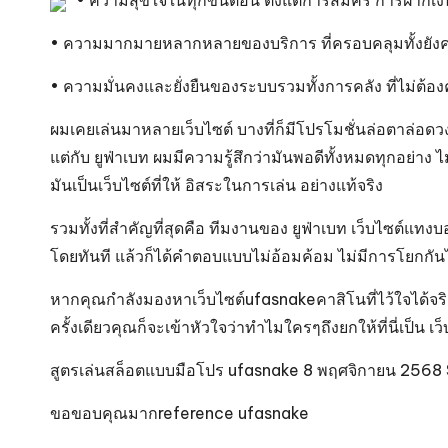
• ความมากมายหลากหลายของบริการ ที่ครอบคลุมทั้งยังคาสิ
• ความมั่นคงและยั่งยืนของระบบรวมทั้งการคลัง ที่ไม่ต้อ
ผมเคยเล่นมาหลายเว็บไซต์ บางที่ก็มีโปรโมชั่นล่อตาล่อด
แต่กับ ยูฟ่าเบท ผมมีความรู้สึกว่ามันพอดีทั้งหมดทุกอย่าง ไม
มันเป็นเว็บไซต์ที่ให้ อิสระในการเล่น อย่างแท้จริง
รวมทั้งที่สำคัญที่สุดคือ ทีมงานของ ยูฟ่าเบท เว็บไซต์แท
โดยทันที แล้วก็ได้คำตอบแบบไม่อ้อมค้อม ไม่มีการโยกกันไ
หากคุณกำลังมองหาเว็บไซต์ufasnakeคาสิโนที่ไว้ใจได้จริง
ครั้งเดียวคุณก็จะเข้าหัวใจว่าทำไมใครๆถึงยกให้ที่นี่เป็น เว็บ
สูตรเล่นสล็อตแบบมือโปร ufasnake 8 พฤศจิกายน 2568
ขอขอบคุณมากreference
ufasnake