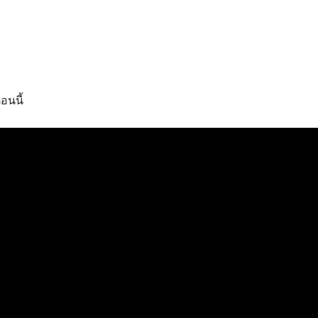
อนนี้