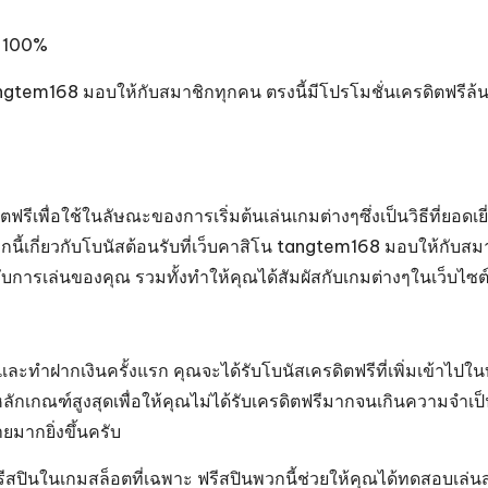
ย 100%
 tangtem168 มอบให้กับสมาชิกทุกคน ตรงนี้มีโปรโมชั่นเครดิตฟรีล
ตฟรีเพื่อใช้ในลัษณะของการเริ่มต้นเล่นเกมต่างๆซึ่งเป็นวิธีที่ยอด
ากนี้เกี่ยวกับโบนัสต้อนรับที่เว็บคาสิโน tangtem168 มอบให้กับสม
ให้กับการเล่นของคุณ รวมทั้งทำให้คุณได้สัมผัสกับเกมต่างๆในเว็บไซ
ละทำฝากเงินครั้งแรก คุณจะได้รับโบนัสเครดิตฟรีที่เพิ่มเข้าไปในบ
ลักเกณฑ์สูงสุดเพื่อให้คุณไม่ได้รับเครดิตฟรีมากจนเกินความจำเป็
ยมากยิ่งขึ้นครับ
ีสปินในเกมสล็อตที่เฉพาะ ฟรีสปินพวกนี้ช่วยให้คุณได้ทดสอบเล่น