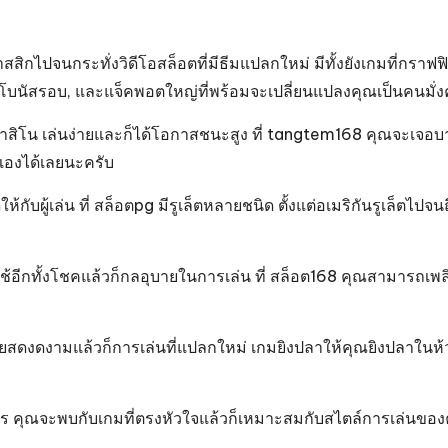
ิกไปจนกระทั่งวิดีโอสล็อตที่มีธีมแปลกใหม่ มีทั้งยังเกมที่กราฟ
, โบนัสรอบ, และแจ็คพอตใหญ่ที่พร้อมจะเปลี่ยนแปลงคุณเป็นคนมั่งค
คาสิโน เล่นง่ายและก็ได้โอกาสชนะสูง ที่ tangtem168 คุณจะเจอบา
องได้เลยนะครับ
้กับผู้เล่น ที่ สล็อตpg มีรูเล็ตหลายชนิด ตั้งแต่อเมริกันรูเล็ตไปจ
้องใช้อีกทั้งโชคแล้วก็กลอุบายในการเล่น ที่ สล็อต168 คุณสามาร
สดงดงามแล้วก็การเล่นที่แปลกใหม่ เกมยิงปลาให้คุณยิงปลาในห้วงน้
มือโปร คุณจะพบกับเกมที่ตรงหัวใจแล้วก็เหมาะสมกับสไตล์การเล่น