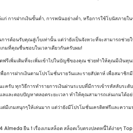
ก่ การฝากเงินขั้นต่ำ, การพนันอย่างต่ำ, หรือการใช้โบนัสภายในช่ว
การต้อนรับคุณสู่เว็บเท่านั้น แต่ว่ายังเป็นจังหวะที่จะสามารถช่ว
บเกมที่คุณชื่นชอบในเวลาเดียวกันครับผม!
ตฟรีเพิ่มเติมที่จะเพิ่มเข้าไปในบัญชีของคุณ ช่วยทำให้คุณมีเงินท
ื่อการฝากเงินตามโปรโมชั่นรายวันและรายสัปดาห์ เพื่อสมาชิกมีส
ะครับ ทุกวิธีการทำรายการเงินผ่านระบบที่มีการเข้ารหัสลับระดั
ดูแลและตอบปัญหาตลอดระยะเวลา ทำให้คุณสามารถเล่นเกมได้อย่
งแต่มีเกมสนุกๆให้เล่นมาก แต่ว่ายังมีโปรโมชั่นเครดิตฟรีและควา
 Almeda ยืน 1 เรื่องเกมสล็อต
สล็อตเว็บตรง
ปลดหนี้ได้ง่ายๆ Top