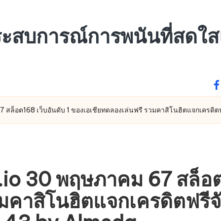
ระสบการณ์การพนันที่สดใ
fa
สล็อต168 เว็บอันดับ 1 ของเอเชียทดลองเล่นฟรี รวมคาสิโนฮิตแจกเครดิตฟ
o 30 พฤษภาคม 67 สล็อต16
มคาสิโนฮิตแจกเครดิตฟรีจั