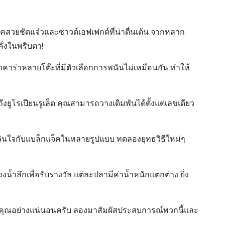
ฟิคสวยชัดแจ๋วและซาวด์เอฟเฟกต์ที่น่าตื่นเต้น จากหลาก
ั่งในพริบตา!
คาร่าหลายโต๊ะที่มีตัวเลือกการพนันไม่เหมือนกัน ทำให้
นถึงยูโรเปียนรูเล็ต คุณสามารถวางเดิมพันได้ตั้งแต่เลขเดียว
ถเพลินใจกับแบล็กแจ็คในหลายรูปแบบ ทดลองยุทธวิธีใหม่ๆ
ำลึกเพื่อรับรางวัล แต่ละปลามีค่าน้ำหนักแตกต่าง ยิ่ง
ของคุณอย่างแน่นอนครับ ลองมาสัมผัสประสบการณ์พวกนี้และ