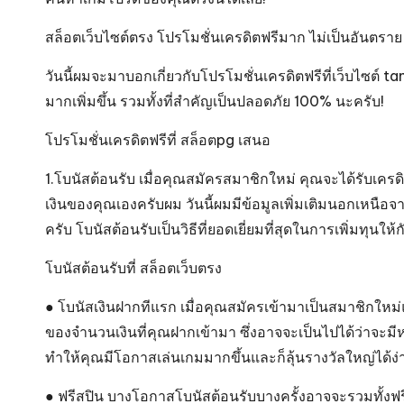
สล็อตเว็บไซต์ตรง โปรโมชั่นเครดิตฟรีมาก ไม่เป็นอันตรา
วันนี้ผมจะมาบอกเกี่ยวกับโปรโมชั่นเครดิตฟรีที่เว็บไซต์
มากเพิ่มขึ้น รวมทั้งที่สำคัญเป็นปลอดภัย 100% นะครับ!
โปรโมชั่นเครดิตฟรีที่ สล็อตpg เสนอ
1.โบนัสต้อนรับ เมื่อคุณสมัครสมาชิกใหม่ คุณจะได้รับเครดิ
เงินของคุณเองครับผม วันนี้ผมมีข้อมูลเพิ่มเติมนอกเหนือจ
ครับ โบนัสต้อนรับเป็นวิธีที่ยอดเยี่ยมที่สุดในการเพิ่มทุน
โบนัสต้อนรับที่ สล็อตเว็บตรง
● โบนัสเงินฝากทีแรก เมื่อคุณสมัครเข้ามาเป็นสมาชิกใหม่แ
ของจำนวนเงินที่คุณฝากเข้ามา ซึ่งอาจจะเป็นไปได้ว่าจะมีห
ทำให้คุณมีโอกาสเล่นเกมมากขึ้นและก็ลุ้นรางวัลใหญ่ได้ง่า
● ฟรีสปิน บางโอกาสโบนัสต้อนรับบางครั้งอาจจะรวมทั้งฟร