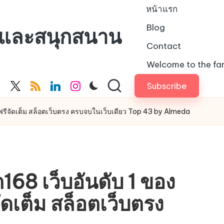
หน้าแรก
Blog
สและสนุกสนาน
Contact
Welcome to the fam
Subscribe
cebook.com
twitter.com
rss.com
linkedin.com
instagram.com
รีจัดเต็ม สล็อตเว็บตรง ครบจบในเว็บเดียว Top 43 by Almeda
8 เว็บอันดับ 1 ของ
ดเต็ม สล็อตเว็บตรง