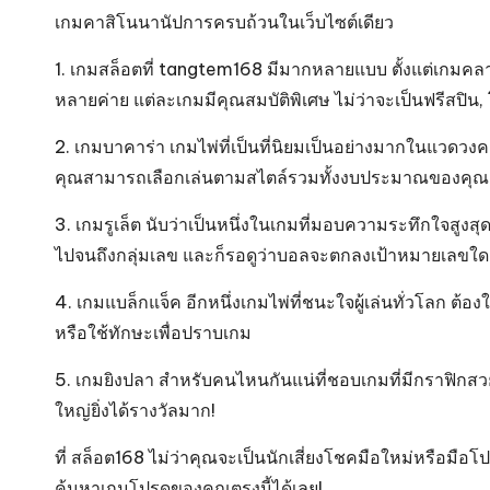
เกมคาสิโนนานัปการครบถ้วนในเว็บไซต์เดียว
1. เกมสล็อตที่ tangtem168 มีมากหลายแบบ ตั้งแต่เกมคลาสส
หลายค่าย แต่ละเกมมีคุณสมบัติพิเศษ ไม่ว่าจะเป็นฟรีสปิน
2. เกมบาคาร่า เกมไพ่ที่เป็นที่นิยมเป็นอย่างมากในแวดวง
คุณสามารถเลือกเล่นตามสไตล์รวมทั้งงบประมาณของคุณเ
3. เกมรูเล็ต นับว่าเป็นหนึ่งในเกมที่มอบความระทึกใจสูงสุดให
ไปจนถึงกลุ่มเลข และก็รอดูว่าบอลจะตกลงเป้าหมายเลขใด
4. เกมแบล็กแจ็ค อีกหนึ่งเกมไพ่ที่ชนะใจผู้เล่นทั่วโลก ต
หรือใช้ทักษะเพื่อปราบเกม
5. เกมยิงปลา สำหรับคนไหนกันแน่ที่ชอบเกมที่มีกราฟิกสวย
ใหญ่ยิ่งได้รางวัลมาก!
ที่ สล็อต168 ไม่ว่าคุณจะเป็นนักเสี่ยงโชคมือใหม่หรือ
ค้นหาเกมโปรดของคุณตรงนี้ได้เลย!