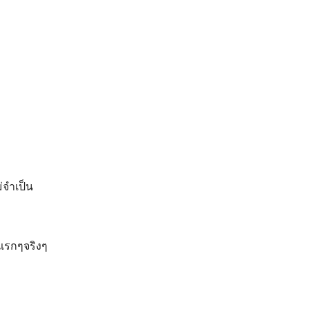
่จำเป็น
บแรกๆจริงๆ