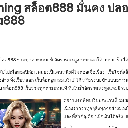
ing สล็อต888 มั่นคง ปลอดภ
a888
็อต888 รวมทุกค่ายเกมแท้ อัตราชนะสูง ระบบออโต้ สบาย เร็ว ได้เง
ลับไปเมื่อสองปีก่อน ผมยังเป็นคนหนึ่งที่ไม่ค่อยเชื่อเรื่อง “เว็บไซต
าง ทั้งเว็บหลอก เว็บล็อกยูส ถอนเงินมิได้ หรือระบบช้าแบบอารมณ์เ
บ สล็อต888 เว็บรวมทุกค่ายเกมแท้ ที่เน้นย้ำอัตราชนะสูงและมีระ
คราวแรกที่พบเว็บประเภทนี้ ผมยอม
เนื่องจากว่าทุกๆสิ่งทุกๆอย่างมองโ
และที่สำคัญคือ “เบิกเงินได้จริง