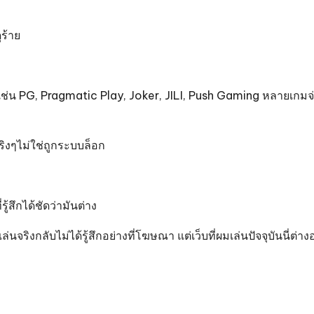
ุร้าย
่างเช่น PG, Pragmatic Play, Joker, JILI, Push Gaming หลายเก
จริงๆไม่ใช่ถูกระบบล็อก
่รู้สึกได้ชัดว่ามันต่าง
นจริงกลับไม่ได้รู้สึกอย่างที่โฆษณา แต่เว็บที่ผมเล่นปัจจุบันนี่ต่า