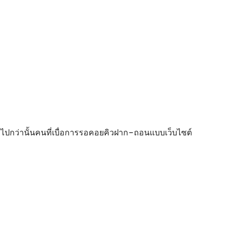
่งไปกว่านั้นคนที่เบื่อการรอคอยคิวฝาก–ถอนแบบเว็บไซต์