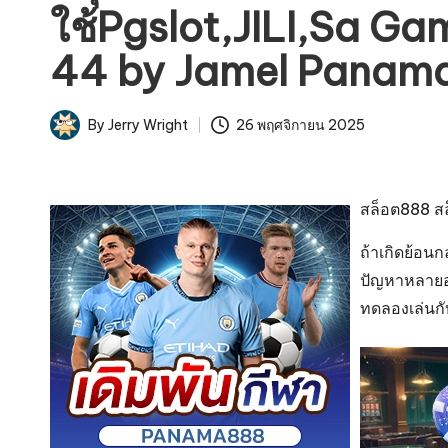
ใช้Pgslot,JILI,Sa Gam
44 by Jamel Panam
By
Jerry Wright
26 พฤศจิกายน 2025
Posted
by
สล็อต888
สล
ถ้าเกิดย้อนก
ปัญหาหลายอย่
ทดลองเล่นกั