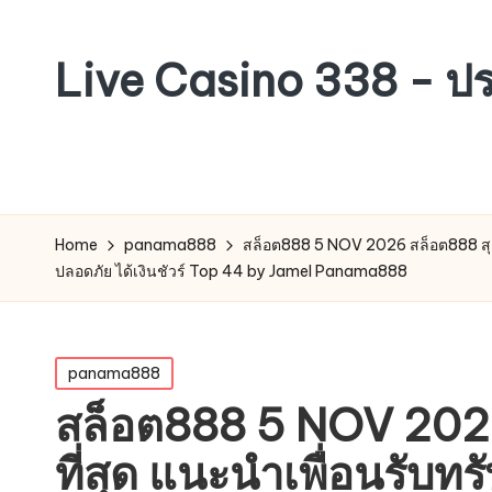
Live Casino 338 - ป
Home
panama888
สล็อต888 5 NOV 2026 สล็อต888 สุดยอด
ปลอดภัย ได้เงินชัวร์ Top 44 by Jamel Panama888
Posted
panama888
in
สล็อต888 5 NOV 2026 
ที่สุด แนะนำเพื่อนรับทร