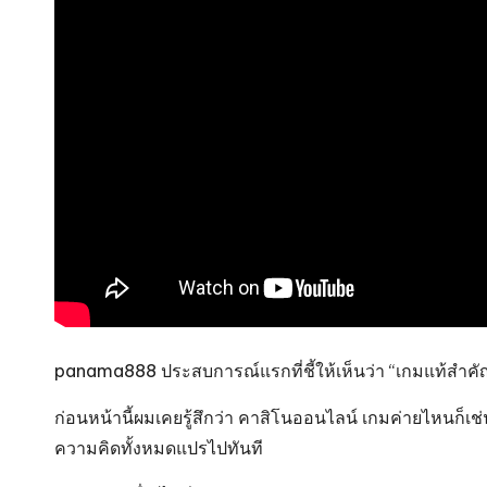
panama888 ประสบการณ์แรกที่ชี้ให้เห็นว่า “เกมแท้สำคั
ก่อนหน้านี้ผมเคยรู้สึกว่า คาสิโนออนไลน์ เกมค่ายไหนก็เช่
ความคิดทั้งหมดแปรไปทันที