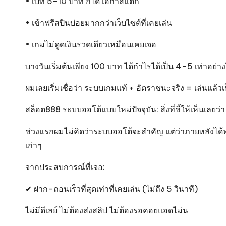
• เบท 5–10 บาท ก็ได้โอกาสแตก
• เข้าฟรีสปินบ่อยมากกว่าเว็บไซต์ที่เคยเล่น
• เกมไม่ดูดเงินรวดเดียวเหมือนเคยเจอ
บางวันเริ่มต้นเพียง 100 บาท ได้กำไรได้เป็น 4–5 เท่าอย่างไ
ผมเลยเริ่มเชื่อว่า ระบบเกมแท้ + อัตราชนะจริง = เล่นแล้ว
สล็อต888 ระบบออโต้แบบใหม่ปัจจุบัน: สิ่งที่ชี้ให้เห็นเลยว่า 
ช่วงแรกผมไม่คิดว่าระบบออโต้จะสำคัญ แต่ว่าภายหลังได้ทด
เก่าๆ
จากประสบการณ์ที่เจอ:
✔ ฝาก–ถอนเร็วที่สุดเท่าที่เคยเล่น (ไม่ถึง 5 วินาที)
ไม่มีดีเลย์ ไม่ต้องส่งสลิป ไม่ต้องรอคอยแอดไม่น