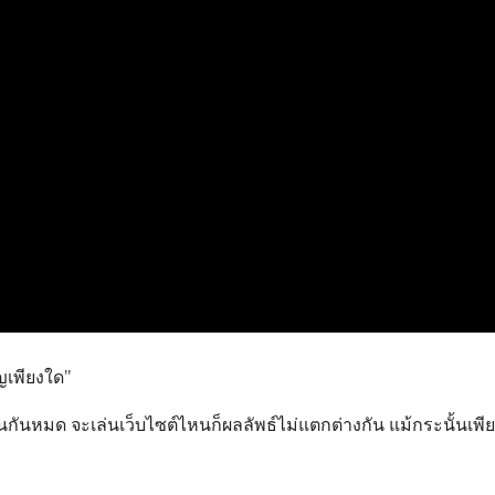
ญเพียงใด”
นกันหมด จะเล่นเว็บไซต์ไหนก็ผลลัพธ์ไม่แตกต่างกัน แม้กระนั้นเพียง