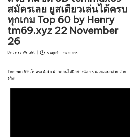
สมัครเลย ยูสเดียวเล่นได้ครบ
ทุกเกม Top 60 by Henry
tm69.xyz 22 November
26
By
Jerry Wright
5 พฤศจิกายน 2025
Posted
by
Temmax69 เว็บตรง Auto ฝากถอนไม่มีอย่างน้อย รวมเกมแตกง่าย จ่าย
จริง!