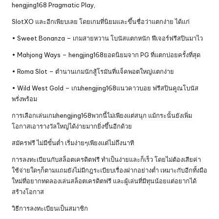
hengjing168
Pragmatic Play,
SlotXO และอีกเพียบเลย โดยเกมที่นิยมและขึ้นชื่อว่าแตกง่าย ได้แก่
• Sweet Bonanza – เกมสายหวาน โบนัสแตกหนัก ฟีเจอร์ฟรีสปินมาไว
• Mahjong Ways – hengjing168ยอดนิยมจาก PG ที่แตกบ่อยครั้งที่สุด
• Roma Slot – ตำนานเกมนักสู้โรมันที่แจ็คพอตใหญ่แตกง่าย
• Wild West Gold – เกมhengjing168แนวคาวบอย ฟรีสปินคูณโบนัส
พรั่งพร้อม
การเลือกเล่นเกมhengjing168พวกนี้ไม่เพียงแต่สนุก แม้กระนั้นยังเพิ่ม
โอกาสเอารางวัลใหญ่ได้ง่ายมากยิ่งขึ้นอีกด้วย
สมัครฟรี ไม่มีขั้นต่ำ เริ่มง่ายๆเพียงแต่ไม่ถึงนาที
การลงทะเบียนกับสล็อตเครดิตฟรี ทำเป็นง่ายและก็เร็ว โดยไม่ต้องเสียค่า
ใช้จ่ายใดๆก็ตามแถมยังไม่มีกฎระเบียบเรื่องฝากอย่างต่ำ เหมาะกับอีกทั้งมือ
ใหม่ที่อยากทดลองเล่นสล็อตเครดิตฟรี และผู้เล่นที่มีทุนน้อยแต่อยากได้
สร้างโอกาส
วิธีการลงทะเบียนเป็นสมาชิก