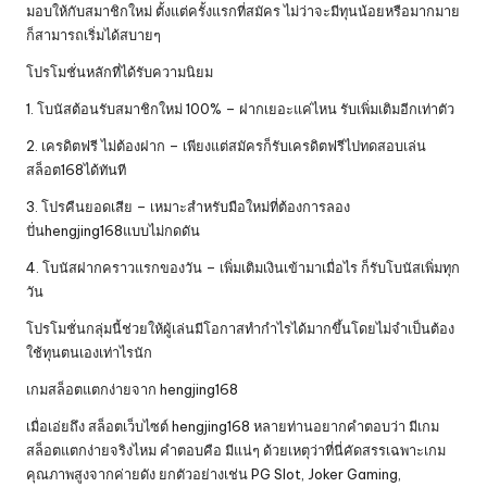
มอบให้กับสมาชิกใหม่ ตั้งแต่ครั้งแรกที่สมัคร ไม่ว่าจะมีทุนน้อยหรือมากมาย
ก็สามารถเริ่มได้สบายๆ
โปรโมชั่นหลักที่ได้รับความนิยม
1. โบนัสต้อนรับสมาชิกใหม่ 100% – ฝากเยอะแค่ไหน รับเพิ่มเติมอีกเท่าตัว
2. เครดิตฟรี ไม่ต้องฝาก – เพียงแต่สมัครก็รับเครดิตฟรีไปทดสอบเล่น
สล็อต168ได้ทันที
3. โปรคืนยอดเสีย – เหมาะสำหรับมือใหม่ที่ต้องการลอง
ปั่นhengjing168แบบไม่กดดัน
4. โบนัสฝากคราวแรกของวัน – เพิ่มเติมเงินเข้ามาเมื่อไร ก็รับโบนัสเพิ่มทุก
วัน
โปรโมชั่นกลุ่มนี้ช่วยให้ผู้เล่นมีโอกาสทำกำไรได้มากขึ้นโดยไม่จำเป็นต้อง
ใช้ทุนตนเองเท่าไรนัก
เกมสล็อตแตกง่ายจาก hengjing168
เมื่อเอ่ยถึง สล็อตเว็บไซต์
hengjing168
หลายท่านอยากคำตอบว่า มีเกม
สล็อตแตกง่ายจริงไหม คำตอบคือ มีแน่ๆ ด้วยเหตุว่าที่นี่คัดสรรเฉพาะเกม
คุณภาพสูงจากค่ายดัง ยกตัวอย่างเช่น PG Slot, Joker Gaming,