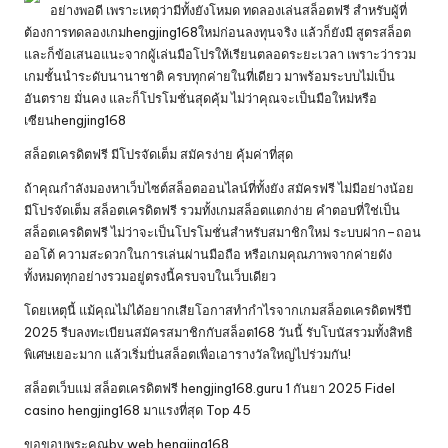
อย่างพอดี เพราะเหตุว่ามีทั้งยังโหมด ทดลองเล่นสล็อตฟรี สำหรับผู้ที่
ต้องการทดลองเกมhengjing168ใหม่ก่อนลงทุนจริง แล้วก็ยังมี สูตรสล็อต
และก็ข้อเสนอแนะจากผู้เล่นมือโปรให้เรียนตลอดระยะเวลา เพราะว่ารวม
เกมชั้นนำระดับนานาชาติ ครบทุกค่ายในที่เดียว มาพร้อมระบบไม่เป็น
อันตราย มั่นคง และก็โปรโมชั่นสุดคุ้ม ไม่ว่าคุณจะเป็นมือใหม่หรือ
เซียนhengjing168
สล็อตเครดิตฟรี มีโปรจัดเต็ม สมัครง่าย คุ้มค่าที่สุด
ถ้าคุณกำลังมองหาเว็บไซต์สล็อตออนไลน์ที่ทั้งยัง สมัครฟรี ไม่มีอย่างน้อย
มีโปรจัดเต็ม สล็อตเครดิตฟรี รวมทั้งเกมสล็อตแตกง่าย คำตอบที่ใช่เป็น
สล็อตเครดิตฟรี ไม่ว่าจะเป็นโปรโมชั่นสำหรับสมาชิกใหม่ ระบบฝาก–ถอน
ออโต้ ความสะดวกในการเล่นผ่านมือถือ หรือเกมคุณภาพจากค่ายดัง
ทั้งหมดทุกอย่างรวมอยู่ตรงนี้ครบจบในเว็บเดียว
โดยเหตุนี้ แม้คุณไม่ได้อยากเสียโอกาสทำกำไรจากเกมสล็อตเครดิตฟรีปี
2025 รีบลงทะเบียนสมัครสมาชิกกับสล็อต168 วันนี้ รับโบนัสรวมทั้งสิทธิ
พิเศษเยอะมาก แล้วเริ่มปั่นสล็อตเพื่อเอารางวัลใหญ่ไปร่วมกัน!
สล็อตเว็บแม่ สล็อตเครดิตฟรี hengjing168.guru 1 กันยา 2025 Fidel
casino hengjing168 มาแรงที่สุด Top 45
ขอขอบพระคุณby web
hengjing168