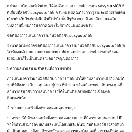
อย่าพลาดโอกาสที่กำลังจะได้สัมผัสประสบการณ์การเล่น sexyauto168 ที่
ดีเยี่ยมที่สุดกับ sexyauto 168 ครับผม แม้คุณต้องการรู้รายละเอียดเพิ่มเติม
เกี่ยวกับเว็บไซต์แห่งนี้แล้วก็โปรโมชั่นดีๆที่พวกเรามี อย่าลืมอ่านต่อใน
บทความนี้ ผมการันตีว่าคุณจะไม่ผิดหวังแน่นอนขอรับ!
ข้อดีของการเล่นบาคาร่าผ่านมือถือกับ sexyauto168
จะพาคุณไปตรวจข้อดีของการเล่นบาคาร่าผ่านมือถือกับ sexyauto 168 ที่
ไม่เพียงแค่มอบความสบายสบาย แต่ยังมอบประสบการณ์การเล่นที่ยอด
เยี่ยมแล้วก็ไม่เป็นอันตรายอย่างที่คุณต้องการ
1. ความสบายสบายสำหรับเพื่อการเข้าถึง
การเล่นบาคาร่าผ่านมือถือกับ บาคาร่า168 ทำให้ท่านสามารถเข้าถึงเกมได้
ทุกที่ที่ต้องการ ไม่ว่าคุณจะอยู่บ้าน ที่ทำงาน หรือแม้แต่ขณะเดินทาง คุณก็
สามารถสนุกกับการเล่นบาคาร่าได้ในทันที แค่เพียงมีการเชื่อมต่อ
อินเทอร์เน็ต
2. ระบบการสตรีมมิ่งถ่ายทอดสดคุณภาพสูง
บาคาร่า168 มีระบบสตรีมมิ่งถ่ายทอดสดบาคาร่าที่มีความคมชัดระดับ HD
ทำให้ท่านสามารถชมเกมและเล่นได้แบบเรียลไทม์ กับดีลเลอร์สาวสวยที่มา
ดำเนินเกมอย่างมืออาชีพ ทุกจังหวะของการแจกไพ่และก็การวางเดิมพันจะ