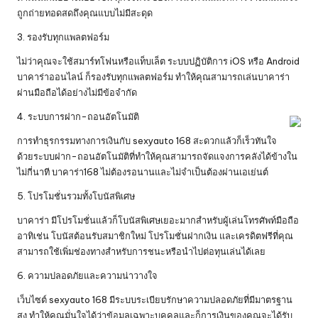
ถูกถ่ายทอดสดถึงคุณแบบไม่มีสะดุด
3. รองรับทุกแพลตฟอร์ม
ไม่ว่าคุณจะใช้สมาร์ทโฟนหรือแท็บเล็ต ระบบปฏิบัติการ iOS หรือ Android
บาคาร่าออนไลน์ ก็รองรับทุกแพลตฟอร์ม ทำให้คุณสามารถเล่นบาคาร่า
ผ่านมือถือได้อย่างไม่มีข้อจำกัด
4. ระบบการฝาก-ถอนอัตโนมัติ
การทำธุรกรรมทางการเงินกับ sexyauto 168 สะดวกแล้วก็เร็วทันใจ
ด้วยระบบฝาก-ถอนอัตโนมัติที่ทำให้คุณสามารถจัดแจงการคลังได้ข้างใน
ไม่กี่นาที
บาคาร่า168
ไม่ต้องรอนานและไม่จำเป็นต้องผ่านเอเย่นต์
5. โปรโมชั่นรวมทั้งโบนัสพิเศษ
บาคาร่า มีโปรโมชั่นแล้วก็โบนัสพิเศษเยอะมากสำหรับผู้เล่นโทรศัพท์มือถือ
อาทิเช่น โบนัสต้อนรับสมาชิกใหม่ โปรโมชั่นฝากเงิน และเครดิตฟรีที่คุณ
สามารถใช้เพิ่มช่องทางสำหรับการชนะหรือนำไปต่อทุนเล่นได้เลย
6. ความปลอดภัยและความน่าวางใจ
เว็บไซต์ sexyauto 168 มีระบบระเบียบรักษาความปลอดภัยที่มีมาตรฐาน
สูง ทำให้คุณมั่นใจได้ว่าข้อมูลเฉพาะบุคคลและก็การเงินของคุณจะได้รับ