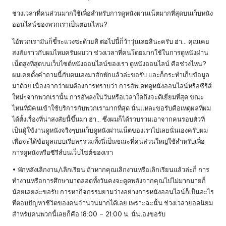
ช่วงเวลาที่คนส่วนมากใช้เพื่อสำหรับการดูหนังผ่านเน็ตมากที่สุดบนเว็บหนัง
ออนไลน์ของพวกเราเป็นตอนไหน?
ไอ้พวกเรามันก็ขี้ระแวงซะด้วยสิ ต่อไปนี้ก็ว้าวุ่นเลยสินะครับ ฮ่า… คุณเคย
สงสัยราวกับผมไหมครับผมว่า ช่วงเวลาที่คนโดยมากใช้ในการดูหนังผ่าน
เน็ตสูงที่สุดบนเว็บไซต์หนังออนไลน์ของเรา ดูหนังออนไลน์ คือช่วงไหน?
ผมเคยตั้งคำถามนี้กับตนเองมาสักพักแล้วล่ะขอรับ และก็กระทำเก็บข้อมูล
มาด้วย เนื่องจากว่าผมต้องการทราบว่า การอัพเดทดูหนังออนไลน์หรือซีรีส์
ใหม่ๆจากพวกเรานั้น การอัพลงในวันหรือเวลาใดถึงจะดีเยี่ยมที่สุด ขณะ
ไหนที่มีคนเข้าใช้บริการกับพวกเรามากที่สุด นั่นแหละขอรับคือเหตุผลที่ผม
ได้ตั้งเรื่องที่น่าสงสัยนี้ขึ้นมา ฮ่า… ซึ่งผมก็ได้รวบรวมเอาจากคนรอบตัวที่
เป็นผู้ใช้งานดูหนังจริงๆบนเว็บดูหนังผ่านเน็ตของเราไปเลยนั่นเองครับผม
เพื่อจะได้ข้อมูลแบบเรียลๆรวมทั้งนี่เป็นขณะที่คนส่วนใหญ่ใช้สำหรับเพื่อ
การดูหนังหรือซีรีส์บนเว็บไซต์ของเรา
• พักหลังเลิกงาน/เลิกเรียน ถ้าหากคุณเลิกงานหรือเลิกเรียนแล้วล่ะก็ การ
ทำงานหรือการศึกษามาตลอดทั้งวันคงจะดูดพลังจากคุณไปไม่มากมายก็
น้อยเลยล่ะขอรับ การหากิจกรรมยามว่างอย่างการหนังออนไลน์ก็เป็นอะไร
ที่ตอบปัญหาชีวิตของคนจำนวนมากได้เลย เพราะฉะนั้น ช่วงเวลายอดนิยม
สำหรับคนพวกนี้เลยก็คือ 18:00 – 21:00 น. นั่นเองขอรับ