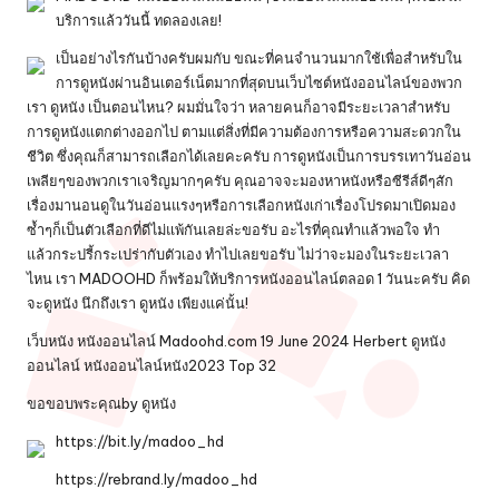
บริการแล้ววันนี้ ทดลองเลย!
เป็นอย่างไรกันบ้างครับผมกับ ขณะที่คนจำนวนมากใช้เพื่อสำหรับใน
การดูหนังผ่านอินเตอร์เน็ตมากที่สุดบนเว็บไซต์
หนังออนไลน์
ของพวก
เรา ดูหนัง เป็นตอนไหน? ผมมั่นใจว่า หลายคนก็อาจมีระยะเวลาสำหรับ
การดูหนังแตกต่างออกไป ตามแต่สิ่งที่มีความต้องการหรือความสะดวกใน
ชีวิต ซึ่งคุณก็สามารถเลือกได้เลยคะครับ การดูหนังเป็นการบรรเทาวันอ่อน
เพลียๆของพวกเราเจริญมากๆครับ คุณอาจจะมองหาหนังหรือซีรีส์ดีๆสัก
เรื่องมานอนดูในวันอ่อนแรงๆหรือการเลือกหนังเก่าเรื่องโปรดมาเปิดมอง
ซ้ำๆก็เป็นตัวเลือกที่ดีไม่แพ้กันเลยล่ะขอรับ อะไรที่คุณทำแล้วพอใจ ทำ
แล้วกระปรี้กระเปร่ากับตัวเอง ทำไปเลยขอรับ ไม่ว่าจะมองในระยะเวลา
ไหน เรา MADOOHD ก็พร้อมให้บริการหนังออนไลน์ตลอด 1 วันนะครับ คิด
จะดูหนัง นึกถึงเรา ดูหนัง เพียงแค่นั้น!
เว็บหนัง หนังออนไลน์ Madoohd.com 19 June 2024 Herbert ดูหนัง
ออนไลน์ หนังออนไลน์หนัง2023 Top 32
ขอขอบพระคุณby
ดูหนัง
https://bit.ly/madoo_hd
https://rebrand.ly/madoo_hd