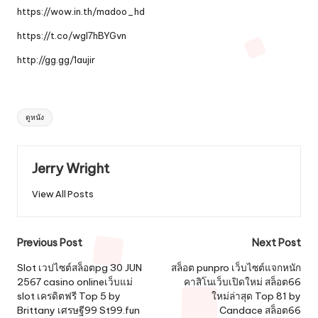
https://wow.in.th/madoo_hd
https://t.co/wgl7hBYGvn
http://gg.gg/1aujir
Tags:
ดูหนัง
Jerry Wright
View All Posts
Post
Previous Post
Next Post
navigation
Slot เวปไซต์สล็อตpg 30 JUN
สล็อต punpro เว็บไซต์แจกหนัก
2567 casino onlineเว็บแม่
คาสิโนเว็บเปิดใหม่ สล็อต66
slot เครดิตฟรี Top 5 by
ใหม่ล่าสุด Top 81 by
Brittany เศรษฐี99 St99.fun
Candace สล็อต66