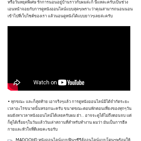
หรือวันหยุดพิเศษ รักการนอนอยู่บ้านราวกับผมล่ะก็ นี่แหละครับเป็นช่วง
เอนหน้าจอยกับการดูหนังออนไลน์แบบสุดๆเพราะว่าคุณสามารถนอนนอน
เข้าไปที่เว็บไซต์ของเรา แล้วนอนดูหนังได้แบบยาวๆเลยล่ะครับ
• ทุกขณะ และก็สุดท้าย เอาจริงๆแล้ว การดูหนังออนไลน์มิได้จำกัดระยะ
เวลาอะไรขนาดนั้นหรอกนะครับ ขนาดขณะตอนพักตอนเที่ยงของทุกๆวัน
ผมยังหาเวลาหนังออนไลน์ได้เลยครับผม ฮ่า… อาจจะดูได้ไม่ถึงตอนจบ แต่
ก็ดูได้เรื่อยๆในวันแล้ววันเล่าสถานที่สำหรับทำงาน ผมว่า มันเป็นการฮีล
กายและหัวใจที่ดีเลยคะขอรับ
MADOOHD หนังออนไลน์แบบฟินๆซีรีส์ออนไลน์แบบโดนๆพร้อมให้