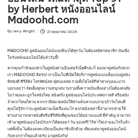
by Herbert หนังออนไลน์
Madoohd.com
By
Jerry Wright
21 พฤษภาคม 2024
Posted
by
MADOOHD ดูหนังออนไลน์แบบฟินๆได้ทุกวัน ไม่ต้องสมัครสมาชิก บันเทิง
ใจกับหนังออนไลน์ได้แล้ววันนี้!
หากคุณกำลังมองหาเว็บดูหนังผ่านอินเตอร์เน็ตดีๆล่ะก็ ลองมาดูหนังกับพวก
เรา MADOOHD สิครับ! เราเป็นเว็บที่เปิดให้บริการ
ดูหนัง
แบบเต็มแบบดูหนัง
มีหนังดี ซีรีส์ดัง โทรทัศน์สด ฟุตบอลสด รวมทั้งไฮไลท์กีฬาต่างๆเยอะมาก
บอกเลยว่า จัดเต็มทุกความสนุกสนานรวมทั้งความบันเทิงอย่างไม่ต้องสงสัย
ไม่ว่าคุณจะถูกใจหนังไทย หนังฝรั่ง ดูหนังออนไลน์ประเทศเกาหลี หรือหนัง
จำพวกไหนก็ตาม พวกเรามีหมวดหนังให้ท่านค้นหาแบบง่ายๆถ้าวันไหนที่
คุณไม่รู้จักว่าจะดูหนังผ่านเน็ตเรื่องอะไร พวกหนังเหล่านี้สามารถช่วยให้
ท่านสามารถหาหนังดีหรือซีรีส์ดังที่คุณชอบได้อย่างแน่แท้ ที่สำคัญ สามารถ
เข้ามาดูหนังออนไลน์กับเราได้ตลอด 1 วัน มองฟรี! ไร้ค่าใชเจ่ายอะไรก็แล้ว
แต่ทั้งนั้น ไม่ต้องลงทะเบียนเป็นสมาชิกอีกด้วย เพียงแค่มาดูหนังออนไลน์
กับพวกเราก็พอแล้วครับ มาดูหนังกัน!