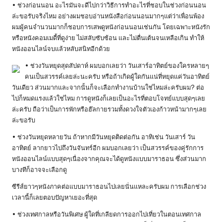
• ช่วงก่อนนอน อะไรมันจะดีไปกว่าวิธีการทำอะไรที่ชอบในช่วงก่อนนอน
ล่ะขอรับจริงไหม อย่างผมชอบอ่านหนังสือก่อนนอนมากๆแต่ว่าเพื่อนพ้อง
ผมผู้คนจำนวนมากก็ชอบการเสพดูหนังก่อนนอนเช่นกัน โดยเฉพาะหนังรัก
หรือหนังคอมเมดี้ที่ดูง่าย ไม่สลับซับซ้อน และไม่ตื่นเต้นจนเหลือเกิน ทำให้
หนังออนไลน์จบแล้วหลับสนิทอีกด้วย
• ช่วงวันหยุดสุดสัปดาห์ ผมบอกเลยว่า วันเสาร์อาทิตย์ของใครหลายๆ
คนเป็นสวรรค์เลยล่ะนะครับ หรือถ้าเกิดผู้ใดกันแน่ที่หยุดแค่วันอาทิตย์
วันเดียว ส่วนมากและจากนั้นก็จะเลือกทำงานบ้านใช่ไหมล่ะครับผม? ต่อ
ไปก็หมดแรงแล้วใช่ไหม การดูหนังก็เลยเป็นอะไรที่ตอบโจทย์แบบสุดๆเลย
ล่ะครับ ถือว่าเป็นการพักหรือฮ๊ลกายรวมทั้งดวงใจตัวเองก้าวหน้ามากๆเลย
ล่ะขอรับ
• ช่วงวันหยุดหลายวัน ถ้าหากมีวันหยุดติดต่อกัน อาทิเช่น วันเสาร์ วัน
อาทิตย์ ลากยาวไปถึงวันจันทร์อีก ผมบอกเลยว่า เป็นสวรรค์ของคู่รักการ
หนังออนไลน์แบบสุดๆเนื่องจากคุณจะได้ดูหนังแบบมาราธอน ซึ่งส่วนมาก
บางทีก็อาจจะเลือกดู
ซีรีส์ยาวๆหนังภาคต่อแบบมาราธอนไปเลยนั่นแหละครับผม การเลือกช่วง
เวลานี้ก็เลยตอบปัญหาเยอะที่สุด
• ช่วงเทศกาลหรือวันพิเศษ ผู้ใดที่เกลียดการออกไปเที่ยวในตอนเทศกาล